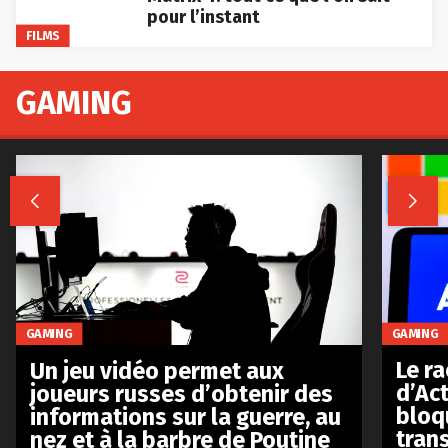
pour l’instant
FILMS
GAMING


GAMING
GAMING
Le r
Un jeu vidéo permet aux
d’Act
joueurs russes d’obtenir des
bloq
informations sur la guerre, au
tran
nez et à la barbre de Poutine