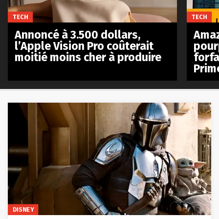
TECH
TECH
Annoncé à 3.500 dollars,
Amaz
l’Apple Vision Pro coûterait
pour
moitié moins cher à produire
forfa
Prim
DISNEY