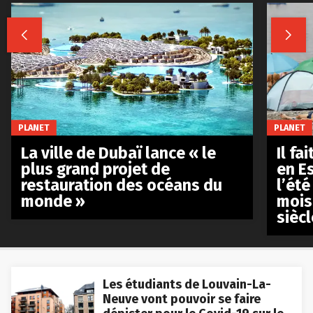


PLANET
PLANET
La ville de Dubaï lance « le
Il fa
plus grand projet de
en E
restauration des océans du
l’été
monde »
mois
siècl
Les étudiants de Louvain-La-
Neuve vont pouvoir se faire