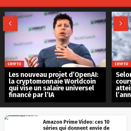


CRYPTO
CRYPTO
Les nouveau projet d’OpenAI:
Selo
la cryptomonnaie Worldcoin
cours
qui vise un salaire universel
atte
financé par l’IA
l’an
Amazon Prime Video: ces 10
séries qui donnent envie de