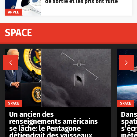
de sortie et les prix ont fuité
APPLE
SPACE


SPACE
SPACE
Un ancien des
Dans 
renseignements américains
spat
se lâche: le Pentagone
s’écr
détiendrait des vaisseaux
mété