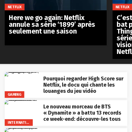
NETFLIX
NETFLIX
Here we go again: Netflix
C’est
annule sa série ‘1899’ après
bat p
seulement une saison
Thin
séri
visio
Netfl
Pourquoi regarder High Score sur
Netflix, le docu qui chante les
louanges du jeu vidéo
GAMING
Le nouveau morceau de BTS
« Dynamite » a battu 13 records
ce week-end: découvre-les tous
INTERNATIONAL