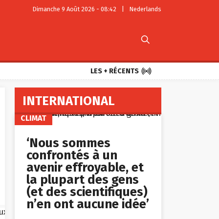
Dimanche 9 Août 2026 - 08:42
|
Nederlands


LES + RÉCENTS
INTERNATIONAL
CLIMAT
‘Nous sommes
confrontés à un
avenir effroyable, et
la plupart des gens
(et des scientifiques)
n’en ont aucune idée’