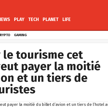
NEWS
PLAY
TECH
PLANET
LIFE
RYPTO
GAMING
 le tourisme cet
 veut payer la moitié
ion et un tiers de
uristes