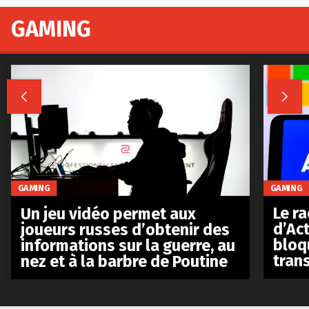
GAMING


GAMING
GAMING
Le r
Un jeu vidéo permet aux
d’Act
joueurs russes d’obtenir des
bloq
informations sur la guerre, au
tran
nez et à la barbre de Poutine