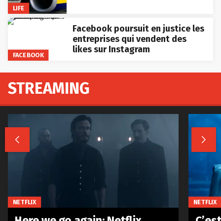
LIFE
Facebook poursuit en justice les
entreprises qui vendent des
likes sur Instagram
FACEBOOK
STREAMING


NETFLIX
NETFLIX
Here we go again: Netflix
C’est