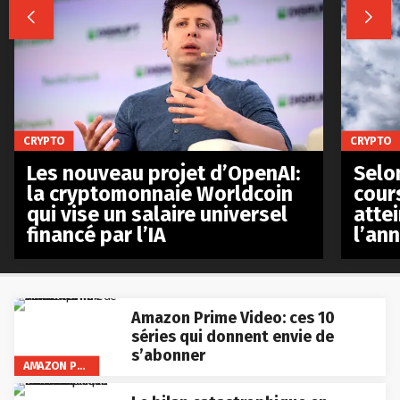


CRYPTO
CRYPTO
Les nouveau projet d’OpenAI:
Selo
la cryptomonnaie Worldcoin
cours
qui vise un salaire universel
atte
financé par l’IA
l’an
Amazon Prime Video: ces 10
séries qui donnent envie de
s’abonner
AMAZON PRIME VIDEO