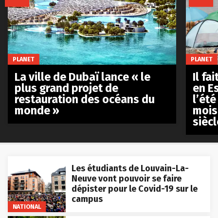
PLANET
PLANET
La ville de Dubaï lance « le
Il fa
plus grand projet de
en E
restauration des océans du
l’été
monde »
mois
siècl
Les étudiants de Louvain-La-
Neuve vont pouvoir se faire
dépister pour le Covid-19 sur le
campus
NATIONAL