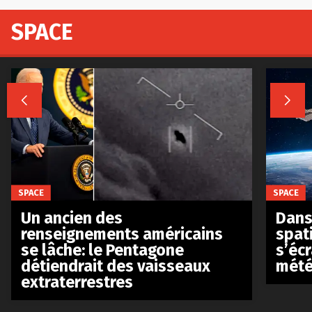
SPACE


SPACE
SPACE
Un ancien des
Dans 
renseignements américains
spat
se lâche: le Pentagone
s’écr
détiendrait des vaisseaux
mété
extraterrestres