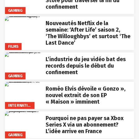
Store pour traverser la fin du
confinement
GAMING
Nouveautés Netflix de la
semaine: ‘After Life’ saison 2,
‘The Willoughbys’ et surtout ‘The
Last Dance’
FILMS
L’industrie du jeu vidéo bat des
records depuis le début du
confinement
GAMING
Roméo Elvis dévoile « Gonzo »,
nouvel extrait de son EP
« Maison » imminent
INTERNATIONAL
Pourquoi ne pas payer sa Xbox
Series X via un abonnement?
L’idée arrive en France
GAMING