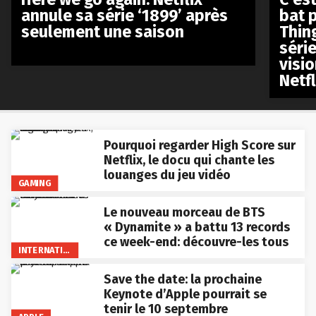
annule sa série ‘1899’ après
bat p
seulement une saison
Thin
séri
visio
Netfl
Pourquoi regarder High Score sur
Netflix, le docu qui chante les
louanges du jeu vidéo
GAMING
Le nouveau morceau de BTS
« Dynamite » a battu 13 records
ce week-end: découvre-les tous
INTERNATIONAL
Save the date: la prochaine
Keynote d’Apple pourrait se
tenir le 10 septembre