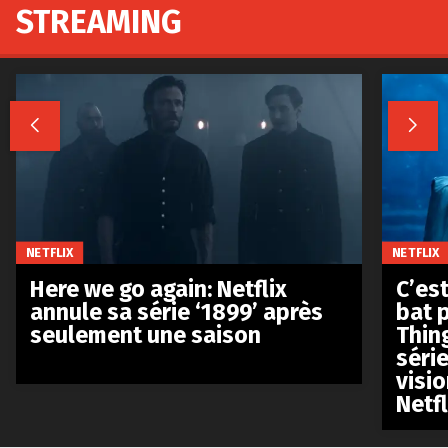
STREAMING


NETFLIX
NETFLIX
Here we go again: Netflix
C’est
annule sa série ‘1899’ après
bat p
seulement une saison
Thin
séri
visio
Netfl