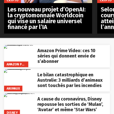
CRYPTO
CRYPTO
Les nouveau projet d’OpenAI:
Selo
la cryptomonnaie Worldcoin
cours
qui vise un salaire universel
atte
financé par l’IA
l’an
Amazon Prime Video: ces 10
séries qui donnent envie de
s’abonner
AMAZON PRIME VIDEO
Le bilan catastrophique en
Australie: 3 milliards d’animaux
sont touchés par les incendies
ANIMAUX
A cause du coronavirus, Disney
repousse les sorties de ‘Mulan’,
‘Avatar’ et même ‘Star Wars’
DISNEY