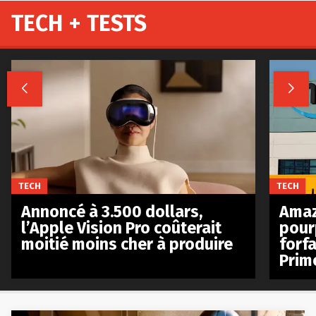
TECH + TESTS


TECH
TECH
Annoncé à 3.500 dollars,
Amaz
l’Apple Vision Pro coûterait
pour
moitié moins cher à produire
forfa
Prim