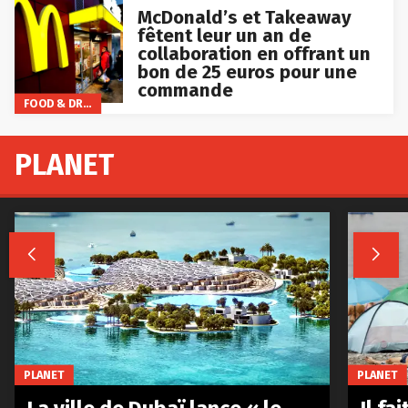
McDonald’s et Takeaway
fêtent leur un an de
collaboration en offrant un
bon de 25 euros pour une
commande
FOOD & DRINKS
PLANET


PLANET
PLANET