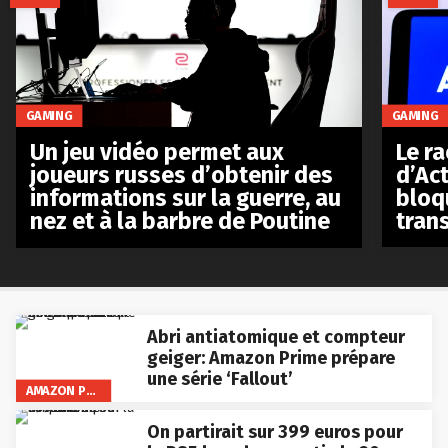
GAMING
GAMING
Le r
Un jeu vidéo permet aux
d’Act
joueurs russes d’obtenir des
bloq
informations sur la guerre, au
tran
nez et à la barbre de Poutine
Abri antiatomique et compteur
geiger: Amazon Prime prépare
une série ‘Fallout’
AMAZON PRIME VIDEO
On partirait sur 399 euros pour