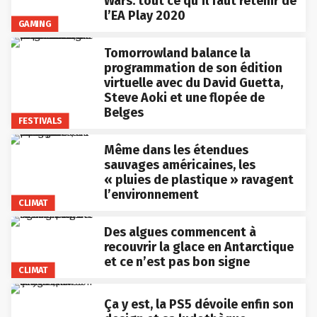
Wars: tout ce qu’il faut retenir de
l’EA Play 2020
GAMING
Tomorrowland balance la
programmation de son édition
virtuelle avec du David Guetta,
Steve Aoki et une flopée de
Belges
FESTIVALS
Même dans les étendues
sauvages américaines, les
« pluies de plastique » ravagent
l’environnement
CLIMAT
Des algues commencent à
recouvrir la glace en Antarctique
et ce n’est pas bon signe
CLIMAT
Ça y est, la PS5 dévoile enfin son