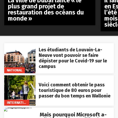
La ville de Dubaï lance « le
Il fa
plus grand projet de
en E
restauration des océans du
l’été
monde »
mois
siècl
Les étudiants de Louvain-La-
Neuve vont pouvoir se faire
dépister pour le Covid-19 sur le
campus
NATIONAL
Voici comment obtenir le pass
touristique de 80 euros pour
passer du bon temps en Wallonie
INTERNATIONAL
Mais pourquoi Microsoft a-