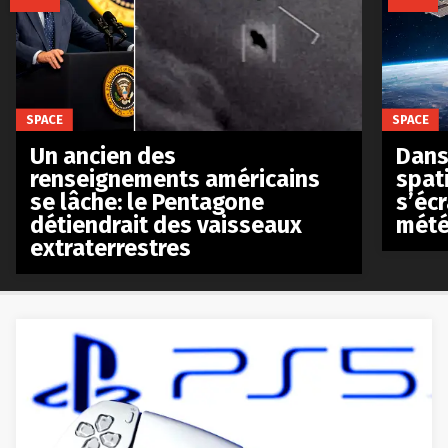
SPACE
SPACE
Un ancien des
Dans 
renseignements américains
spat
se lâche: le Pentagone
s’écr
détiendrait des vaisseaux
mété
extraterrestres