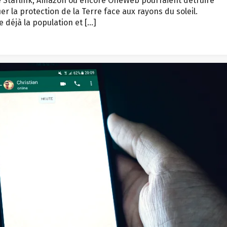
 de Starlink, Amazon ou encore OneWeb pourraient détruire
r la protection de la Terre face aux rayons du soleil.
e déjà la population et […]