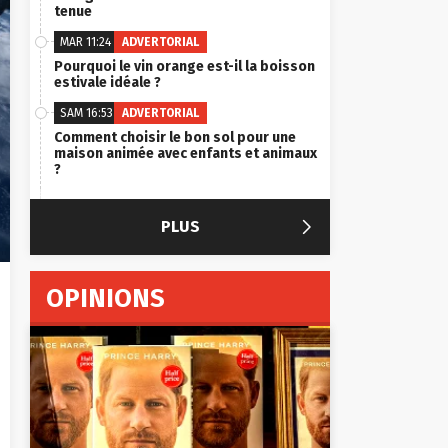
tenue
MAR 11:24
ADVERTORIAL
Pourquoi le vin orange est-il la boisson
estivale idéale ?
SAM 16:53
ADVERTORIAL
Comment choisir le bon sol pour une
maison animée avec enfants et animaux
?

PLUS
OPINIONS