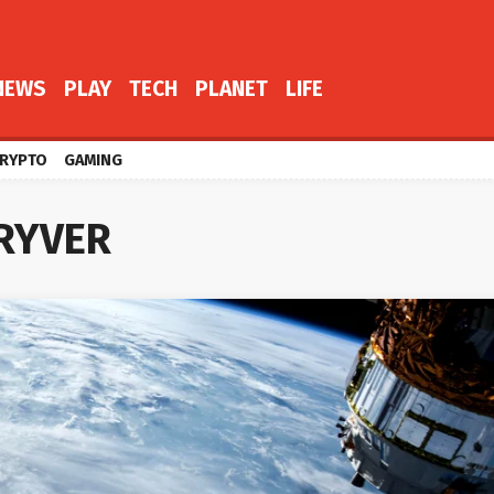
NEWS
PLAY
TECH
PLANET
LIFE
RYPTO
GAMING
RYVER