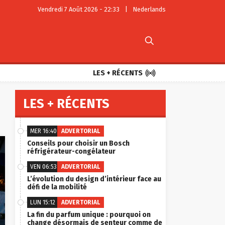
Vendredi 7 Août 2026 - 22:33
|
Nederlands


LES + RÉCENTS
LES + RÉCENTS
MER 16:40
ADVERTORIAL
Conseils pour choisir un Bosch
réfrigérateur-congélateur
VEN 06:53
ADVERTORIAL
L’évolution du design d’intérieur face au
défi de la mobilité
LUN 15:12
ADVERTORIAL
La fin du parfum unique : pourquoi on
change désormais de senteur comme de