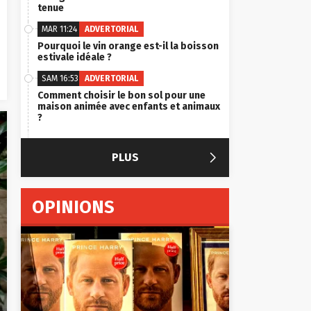
tenue
MAR 11:24
ADVERTORIAL
Pourquoi le vin orange est-il la boisson
estivale idéale ?
SAM 16:53
ADVERTORIAL
Comment choisir le bon sol pour une
maison animée avec enfants et animaux
?

PLUS
OPINIONS