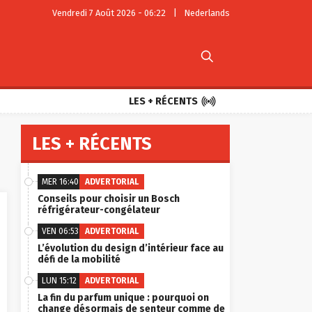
Vendredi 7 Août 2026 - 06:22
|
Nederlands


LES + RÉCENTS
LES + RÉCENTS
MER 16:40
ADVERTORIAL
Conseils pour choisir un Bosch
réfrigérateur-congélateur
VEN 06:53
ADVERTORIAL
L’évolution du design d’intérieur face au
défi de la mobilité
LUN 15:12
ADVERTORIAL
La fin du parfum unique : pourquoi on
change désormais de senteur comme de