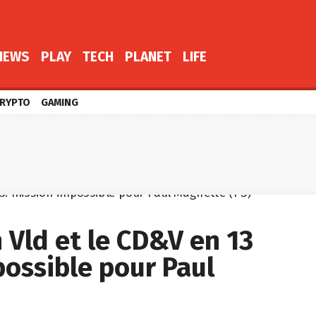
NEWS
PLAY
TECH
PLANET
LIFE
RYPTO
GAMING
 Vld et le CD&V en 13
possible pour Paul