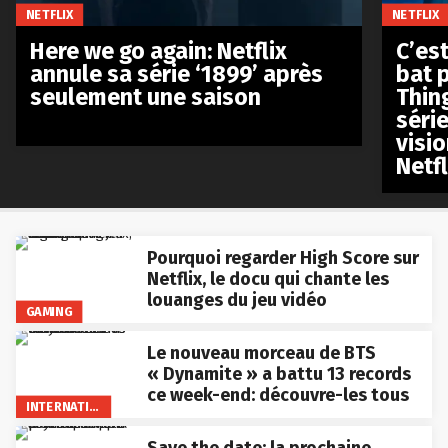
NETFLIX
NETFLIX
Here we go again: Netflix
C’est
annule sa série ‘1899’ après
bat p
seulement une saison
Thin
séri
visio
Netfl
Pourquoi regarder High Score sur
Netflix, le docu qui chante les
louanges du jeu vidéo
GAMING
Le nouveau morceau de BTS
« Dynamite » a battu 13 records
ce week-end: découvre-les tous
INTERNATIONAL