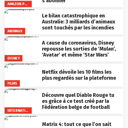
s’abonner
AMAZON PRIME VIDEO
Le bilan catastrophique en
Australie: 3 milliards d’animaux
sont touchés par les incendies
ANIMAUX
A cause du coronavirus, Disney
repousse les sorties de ‘Mulan’,
‘Avatar’ et même ‘Star Wars’
DISNEY
Netflix dévoile les 10 films les
plus regardés sur la plateforme
FILMS
Découvre quel Diable Rouge tu
es grâce à ce test créé par la
Fédération belge de football
INTERNATIONAL
Matrix 4: tout ce que l’on sait