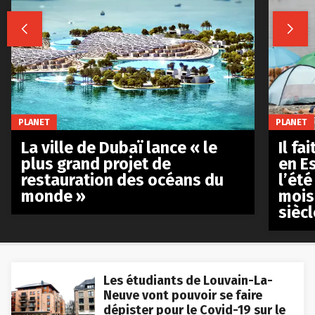


PLANET
PLANET
La ville de Dubaï lance « le
Il fa
plus grand projet de
en E
restauration des océans du
l’été
monde »
mois
siècl
Les étudiants de Louvain-La-
Neuve vont pouvoir se faire
dépister pour le Covid-19 sur le