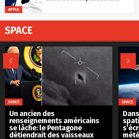
APPLE
SPACE


SPACE
SPACE
Un ancien des
Dans 
renseignements américains
spat
se lâche: le Pentagone
s’écr
détiendrait des vaisseaux
mété