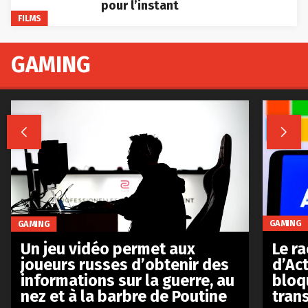
pour l’instant
FILMS
GAMING


GAMING
GAMING
Le r
Un jeu vidéo permet aux
d’Act
joueurs russes d’obtenir des
bloq
informations sur la guerre, au
tran
nez et à la barbre de Poutine