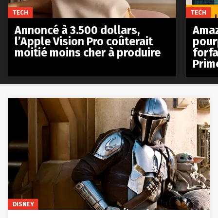
TECH
TECH
Annoncé à 3.500 dollars,
Amaz
l’Apple Vision Pro coûterait
pour
moitié moins cher à produire
forfa
Prim
DISNEY