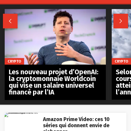


CRYPTO
CRYPTO
Les nouveau projet d’OpenAI:
Selo
la cryptomonnaie Worldcoin
cours
qui vise un salaire universel
atte
financé par l’IA
l’an
Amazon Prime Video: ces 10
séries qui donnent envie de