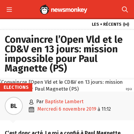



LES + RÉCENTS
Convaincre l’Open Vld et le
CD&V en 13 jours: mission
impossible pour Paul
Magnette (PS)
ELECTIONS
epa

par
Baptiste Lambert
BL

mercredi 6 novembre 2019
11:12
à
C’est donc acté. Le roi a confié à Paul Magnette,