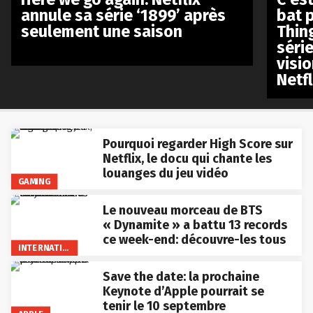
annule sa série ‘1899’ après
bat p
seulement une saison
Thin
séri
visio
Netfl
Pourquoi regarder High Score sur
Netflix, le docu qui chante les
louanges du jeu vidéo
GAMING
Le nouveau morceau de BTS
« Dynamite » a battu 13 records
ce week-end: découvre-les tous
INTERNATIONAL
Save the date: la prochaine
Keynote d’Apple pourrait se
tenir le 10 septembre