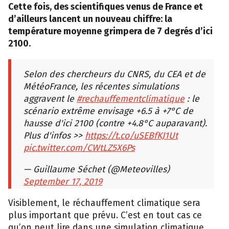
Cette fois, des scientifiques venus de France et
d’ailleurs lancent un nouveau chiffre: la
température moyenne grimpera de 7 degrés d’ici
2100.
Selon des chercheurs du CNRS, du CEA et de
MétéoFrance, les récentes simulations
aggravent le
#rechauffementclimatique
: le
scénario extrême envisage +6.5 à +7°C de
hausse d'ici 2100 (contre +4.8°C auparavant).
Plus d'infos >>
https://t.co/uSEBfKJ1Ut
pic.twitter.com/CWtLZ5X6Ps
— Guillaume Séchet (@Meteovilles)
September 17, 2019
Visiblement, le réchauffement climatique sera
plus important que prévu. C’est en tout cas ce
qu’on peut lire dans une simulation climatique