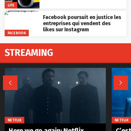
LIFE
Facebook poursuit en justice les
entreprises qui vendent des
likes sur Instagram
FACEBOOK
STREAMING


NETFLIX
NETFLIX
Here we go again: Netflix
C’est