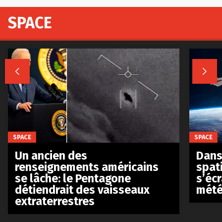
SPACE


SPACE
SPACE
Un ancien des
Dans 
renseignements américains
spat
se lâche: le Pentagone
s’écr
détiendrait des vaisseaux
mété
extraterrestres