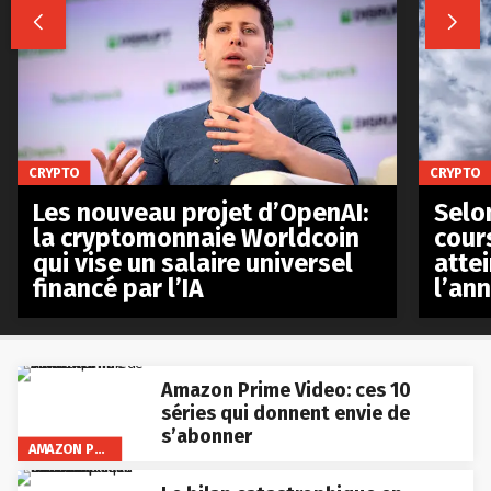


CRYPTO
CRYPTO
Les nouveau projet d’OpenAI:
Selo
la cryptomonnaie Worldcoin
cours
qui vise un salaire universel
atte
financé par l’IA
l’an
Amazon Prime Video: ces 10
séries qui donnent envie de
s’abonner
AMAZON PRIME VIDEO