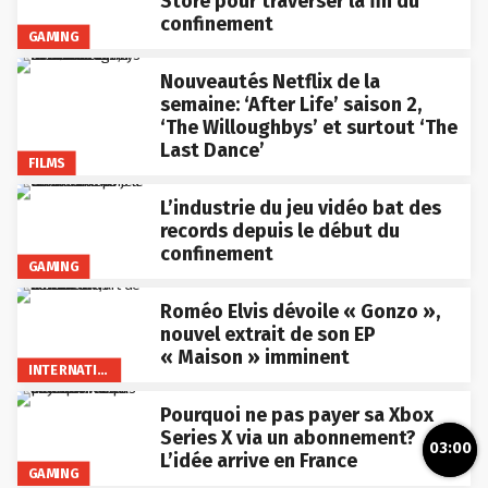
Store pour traverser la fin du
confinement
GAMING
Nouveautés Netflix de la
semaine: ‘After Life’ saison 2,
‘The Willoughbys’ et surtout ‘The
Last Dance’
FILMS
L’industrie du jeu vidéo bat des
records depuis le début du
confinement
GAMING
Roméo Elvis dévoile « Gonzo »,
nouvel extrait de son EP
« Maison » imminent
INTERNATIONAL
Pourquoi ne pas payer sa Xbox
Series X via un abonnement?
03:00
L’idée arrive en France
GAMING