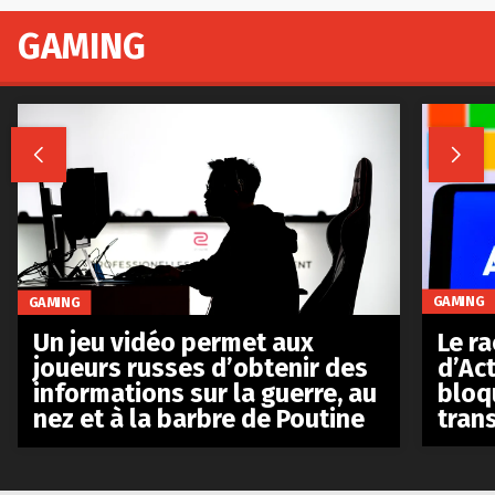
GAMING


GAMING
GAMING
Le r
Un jeu vidéo permet aux
d’Act
joueurs russes d’obtenir des
bloq
informations sur la guerre, au
tran
nez et à la barbre de Poutine