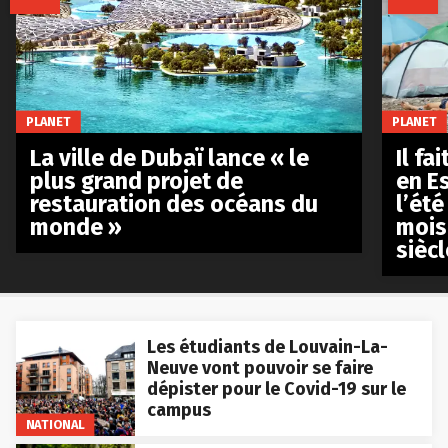
PLANET
PLANET
La ville de Dubaï lance « le
Il fa
plus grand projet de
en E
restauration des océans du
l’été
monde »
mois
siècl
Les étudiants de Louvain-La-
Neuve vont pouvoir se faire
dépister pour le Covid-19 sur le
campus
NATIONAL