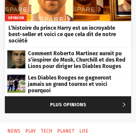
OPINION
L’histoire du prince Harry est un incroyable
best-seller et voici ce que cela dit de notre
société
Comment Roberto Martinez aurait pu
s’inspirer de Musk, Churchill et des Red
Lions pour diriger les Diables Rouges
Les Diables Rouges ne gagneront
jamais un grand tournoi et voici
pourquoi

PLUS OPINIONS
NEWS
PLAY
TECH
PLANET
LIFE