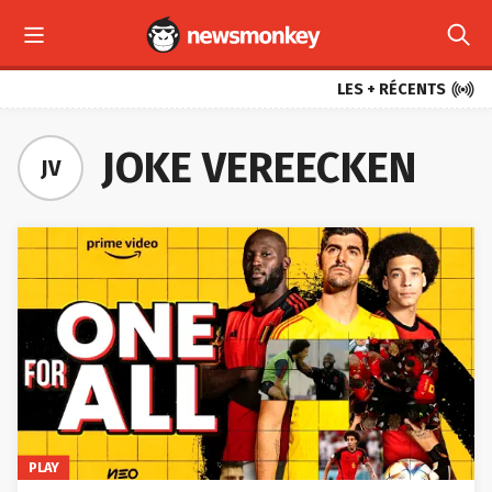



LES + RÉCENTS
JOKE VEREECKEN
JV
PLAY