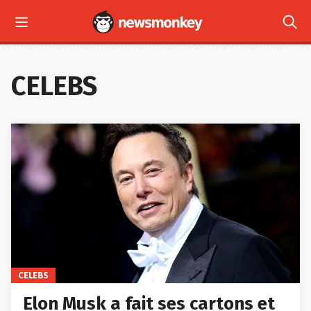



LES + RÉCENTS
CELEBS
CELEBS
Elon Musk a fait ses cartons et