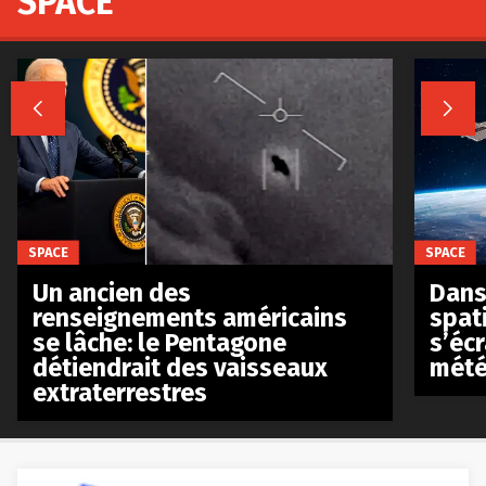
SPACE


SPACE
SPACE
Un ancien des
Dans 
renseignements américains
spat
se lâche: le Pentagone
s’écr
détiendrait des vaisseaux
mété
extraterrestres