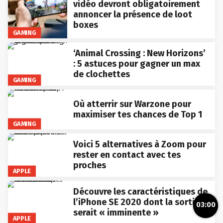
vidéo devront obligatoirement
annoncer la présence de loot
boxes
GAMING
‘Animal Crossing : New Horizons’
: 5 astuces pour gagner un max
de clochettes
GAMING
Où atterrir sur Warzone pour
maximiser tes chances de Top 1
GAMING
Voici 5 alternatives à Zoom pour
rester en contact avec tes
proches
APPLE
Découvre les caractéristiques de
l’iPhone SE 2020 dont la sortie
03:00
serait « imminente »
APPLE