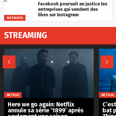
Facebook poursuit en justice les
entreprises qui vendent des
likes sur Instagram
FACEBOOK
STREAMING


NETFLIX
NETFLIX
Here we go again: Netflix
C’est
annule sa série ‘1899’ après
bat p