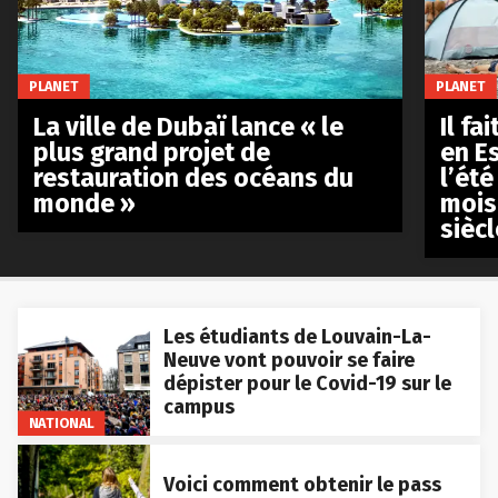
PLANET
PLANET
La ville de Dubaï lance « le
Il fa
plus grand projet de
en E
restauration des océans du
l’été
monde »
mois
siècl
Les étudiants de Louvain-La-
Neuve vont pouvoir se faire
dépister pour le Covid-19 sur le
campus
NATIONAL
Voici comment obtenir le pass