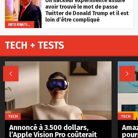
Un hackeur expérimenté assure
avoir trouvé le mot de passe
Twitter de Donald Trump et il est
loin d’être compliqué
INTERNATIONAL
TECH + TESTS


TECH
TECH
Annoncé à 3.500 dollars,
Amaz
l’Apple Vision Pro coûterait
pour