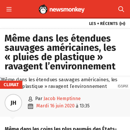



LES + RÉCENTS
Même dans les étendues
sauvages américaines, les
« pluies de plastique »
ravagent l’environnement
CLIMAT
ISOPIX

par
Jacob Hemptinne
JH

mardi 16 juin 2020
13:35
à
Même dans les coins les plus paumés des États-