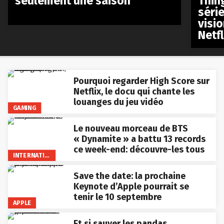
seulement une saison
Thin
séri
visio
Netfl
Pourquoi regarder High Score sur
Netflix, le docu qui chante les
louanges du jeu vidéo
GAMING
Le nouveau morceau de BTS
« Dynamite » a battu 13 records
ce week-end: découvre-les tous
INTERNATIONAL
Save the date: la prochaine
Keynote d’Apple pourrait se
tenir le 10 septembre
APPLE
Et si sauver les pandas