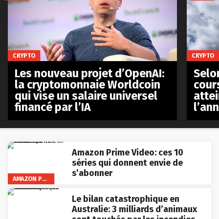
CRYPTO
CRYPTO
Les nouveau projet d’OpenAI:
Selo
la cryptomonnaie Worldcoin
cours
qui vise un salaire universel
atte
financé par l’IA
l’an
Amazon Prime Video: ces 10
séries qui donnent envie de
s’abonner
AMAZON PRIME VIDEO
Le bilan catastrophique en
Australie: 3 milliards d’animaux