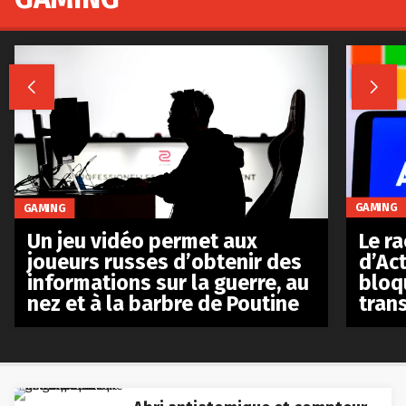


GAMING
GAMING
Le r
Un jeu vidéo permet aux
d’Act
joueurs russes d’obtenir des
bloq
informations sur la guerre, au
tran
nez et à la barbre de Poutine