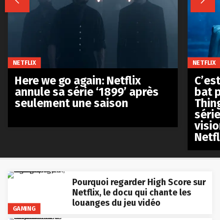


NETFLIX
NETFLIX
Here we go again: Netflix
C’est
annule sa série ‘1899’ après
bat p
seulement une saison
Thin
séri
visio
Netfl
Pourquoi regarder High Score sur
Netflix, le docu qui chante les
louanges du jeu vidéo
GAMING