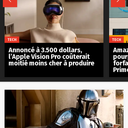


TECH
TECH
Annoncé à 3.500 dollars,
Amaz
l’Apple Vision Pro coûterait
pour
moitié moins cher à produire
forfa
Prim