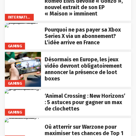
Roméo Elvis dévoile « Gonzo »,
nouvel extrait de son EP
« Maison » imminent
INTERNATIONAL
Pourquoi ne pas payer sa Xbox
Series X via un abonnement?
L’idée arrive en France
GAMING
Désormais en Europe, les jeux
vidéo devront obligatoirement
annoncer la présence de loot
boxes
GAMING
‘Animal Crossing : New Horizons’
: 5 astuces pour gagner un max
de clochettes
GAMING
Où atterrir sur Warzone pour
maximiser tes chances de Top 1