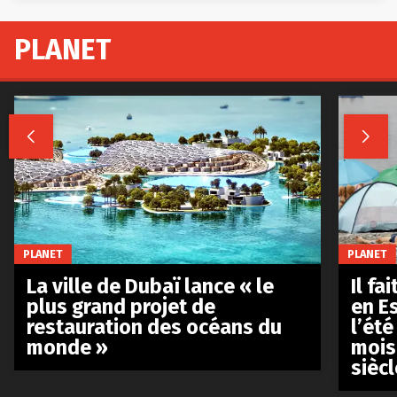
PLANET


PLANET
PLANET
La ville de Dubaï lance « le
Il fa
plus grand projet de
en E
restauration des océans du
l’été
monde »
mois
siècl