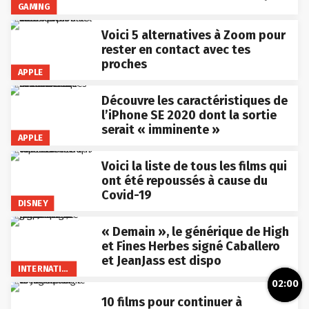
GAMING
Voici 5 alternatives à Zoom pour
rester en contact avec tes
proches
APPLE
Découvre les caractéristiques de
l’iPhone SE 2020 dont la sortie
serait « imminente »
APPLE
Voici la liste de tous les films qui
ont été repoussés à cause du
Covid-19
DISNEY
« Demain », le générique de High
et Fines Herbes signé Caballero
et JeanJass est dispo
INTERNATIONAL
02:00
10 films pour continuer à