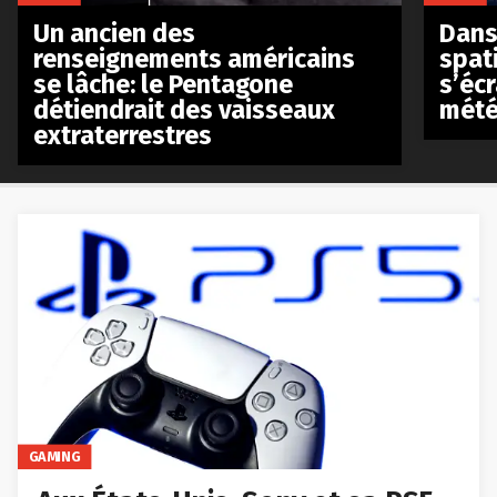
Un ancien des
Dans 
renseignements américains
spat
se lâche: le Pentagone
s’écr
détiendrait des vaisseaux
mété
extraterrestres
GAMING