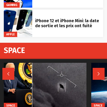
GAMING
iPhone 12 et iPhone Mini: la date
de sortie et les prix ont fuité
APPLE
SPACE


SPACE
SPACE