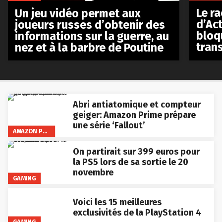
Le r
Un jeu vidéo permet aux
d’Act
joueurs russes d’obtenir des
bloq
informations sur la guerre, au
tran
nez et à la barbre de Poutine
Abri antiatomique et compteur
geiger: Amazon Prime prépare
une série ‘Fallout’
AMAZON PRIME VIDEO
On partirait sur 399 euros pour
la PS5 lors de sa sortie le 20
novembre
GAMING
Voici les 15 meilleures
exclusivités de la PlayStation 4
GAMING