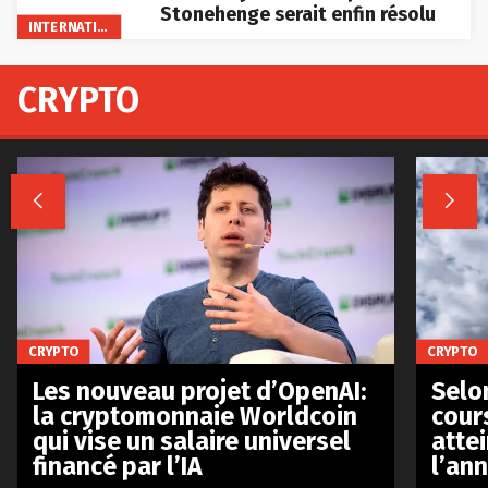
Stonehenge serait enfin résolu
INTERNATIONAL
CRYPTO


CRYPTO
CRYPTO
Les nouveau projet d’OpenAI:
Selo
la cryptomonnaie Worldcoin
cours
qui vise un salaire universel
atte
financé par l’IA
l’an