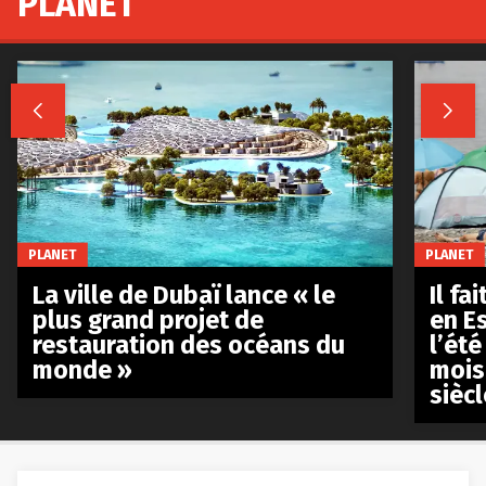
PLANET


PLANET
PLANET
La ville de Dubaï lance « le
Il fa
plus grand projet de
en E
restauration des océans du
l’été
monde »
mois
siècl