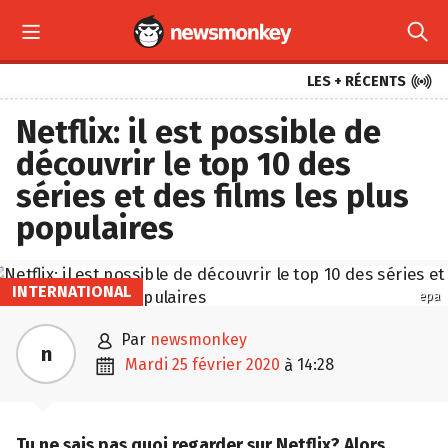



LES + RÉCENTS
Netflix: il est possible de
découvrir le top 10 des
séries et des films les plus
populaires
INTERNATIONAL
epa

par
newsmonkey
n

mardi 25 février 2020
14:28
à
Tu ne sais pas quoi regarder sur Netflix? Alors