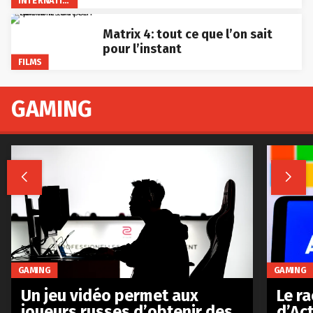
Matrix 4: tout ce que l’on sait
pour l’instant
FILMS
GAMING


GAMING
GAMING
Le r
Un jeu vidéo permet aux
d’Act
joueurs russes d’obtenir des