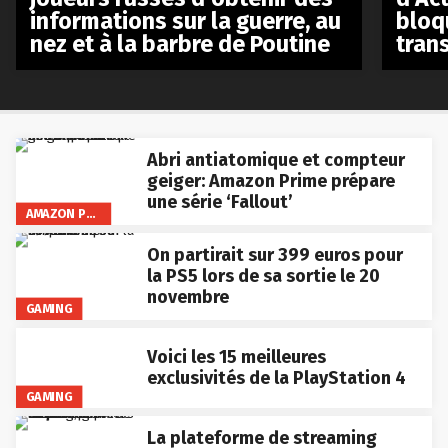
bloq
informations sur la guerre, au
tran
nez et à la barbre de Poutine
Abri antiatomique et compteur
geiger: Amazon Prime prépare
une série ‘Fallout’
AMAZON PRIME VIDEO
On partirait sur 399 euros pour
la PS5 lors de sa sortie le 20
novembre
GAMING
Voici les 15 meilleures
exclusivités de la PlayStation 4
GAMING
La plateforme de streaming