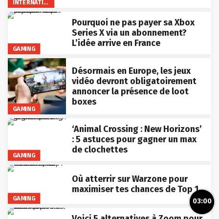
INTERNATIONAL
Pourquoi ne pas payer sa Xbox
Series X via un abonnement?
L’idée arrive en France
GAMING
Désormais en Europe, les jeux
vidéo devront obligatoirement
annoncer la présence de loot
boxes
GAMING
‘Animal Crossing : New Horizons’
: 5 astuces pour gagner un max
de clochettes
GAMING
Où atterrir sur Warzone pour
maximiser tes chances de Top 1
GAMING
03:00
Voici 5 alternatives à Zoom pour