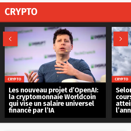
CRYPTO


CRYPTO
CRYPTO
Les nouveau projet d’OpenAI:
Selo
la cryptomonnaie Worldcoin
cours
qui vise un salaire universel
atte
financé par l’IA
l’an