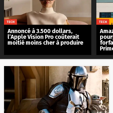
TECH
TECH
Annoncé à 3.500 dollars,
Amaz
l’Apple Vision Pro coûterait
pour
moitié moins cher à produire
forfa
Prim