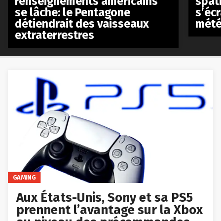
renseignements américains
spat
se lâche: le Pentagone
s’écr
détiendrait des vaisseaux
mété
extraterrestres
GAMING
Aux États-Unis, Sony et sa PS5
prennent l’avantage sur la Xbox