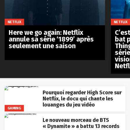
NETFLIX
NETFLIX
Here we go again: Netflix
C’est
annule sa série ‘1899’ après
bat p
seulement une saison
Thin
séri
visio
Netfl
Pourquoi regarder High Score sur
Netflix, le docu qui chante les
louanges du jeu vidéo
GAMING
Le nouveau morceau de BTS
« Dynamite » a battu 13 records