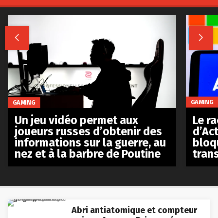


GAMING
GAMING
Le r
Un jeu vidéo permet aux
d’Act
joueurs russes d’obtenir des
bloq
informations sur la guerre, au
tran
nez et à la barbre de Poutine
Abri antiatomique et compteur