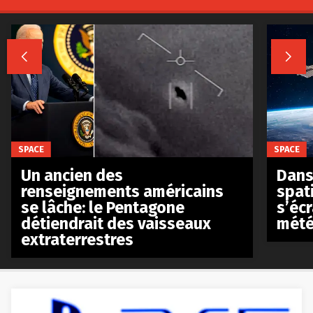


SPACE
SPACE
Un ancien des
Dans 
renseignements américains
spat
se lâche: le Pentagone
s’écr
détiendrait des vaisseaux
mété
extraterrestres