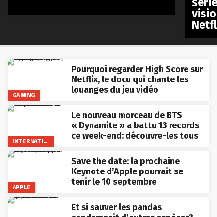
séri
visio
Netfl
Pourquoi regarder High Score sur
Netflix, le docu qui chante les
louanges du jeu vidéo
GAMING
Le nouveau morceau de BTS
« Dynamite » a battu 13 records
ce week-end: découvre-les tous
INTERNATIONAL
Save the date: la prochaine
Keynote d’Apple pourrait se
tenir le 10 septembre
APPLE
Et si sauver les pandas