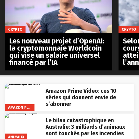
CRYPTO
CRYPTO
Les nouveau projet d’OpenAI:
Selo
la cryptomonnaie Worldcoin
cours
qui vise un salaire universel
atte
financé par l’IA
l’an
Amazon Prime Video: ces 10
séries qui donnent envie de
s’abonner
AMAZON PRIME VIDEO
Le bilan catastrophique en
Australie: 3 milliards d’animaux
sont touchés par les incendies
ANIMAUX