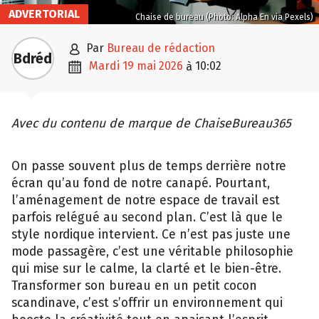
ADVERTORIAL
Chaise de bureau (Photo: Alpha En via Pexels)

par
Bureau de rédaction
Bdréd

mardi 19 mai 2026
10:02
à
Avec du contenu de marque de ChaiseBureau365
On pa‍ss‌e souvent plus de temps derri​ère notre
écran​ qu’au fo‍nd de no‍t​re canapé. Pourta⁠nt,
l’a‍mé‍nagement de notre espace de travail est
parfois relégu‍é au second pl‍an. C’e⁠st l‌à que le
style nordi⁠que intervient. Ce n⁠’‌est pas jus‍te une
mode pa‌s‌sa⁠gè‌re, c’est une vé‍rit⁠able phi‍losophie
qui mise s⁠ur le calme, la clarté et le‌ bien-être.
T‌r⁠ansformer son bureau en un petit cocon
scandinave, c’est s’offr​ir un​ environnement‍ q⁠ui