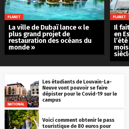
PLANET
PLANET
La ville de Dubaï lance « le
Il fa
plus grand projet de
en E
restauration des océans du
l’été
monde »
mois
siècl
Les étudiants de Louvain-La-
Neuve vont pouvoir se faire
dépister pour le Covid-19 sur le
campus
NATIONAL
Voici comment obtenir le pass
touristique de 80 euros pour