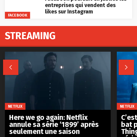
entreprises qui vendent des
likes sur Instagram
FACEBOOK
STREAMING


NETFLIX
NETFLIX
Here we go again: Netflix
C’est
annule sa série ‘1899’ après
bat p
seulement une saison
Thin