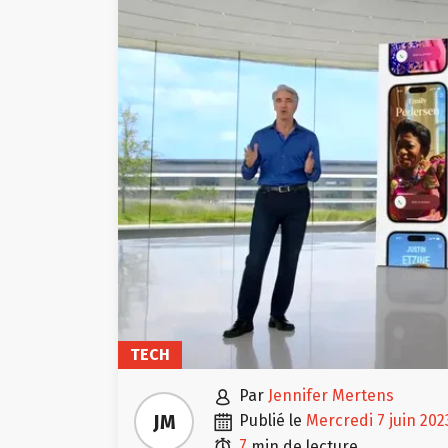
TECH

par
Jennifer Mertens

JM
publié le
mercredi 7 juin 202

7
min de lecture