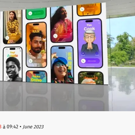
3
09:42
•
June 2023
à