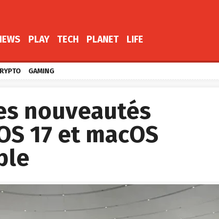
NEWS
PLAY
TECH
PLANET
LIFE
RYPTO
GAMING
les nouveautés
dOS 17 et macOS
ple