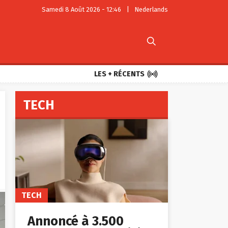
Samedi 8 Août 2026 - 12:46
|
Nederlands


LES + RÉCENTS
TECH
TECH
Annoncé à 3.500