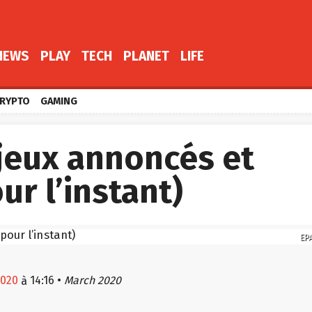
NEWS
PLAY
TECH
PLANET
LIFE
RYPTO
GAMING
 jeux annoncés et
ur l’instant)
EP
2020
14:16
•
March 2020
à