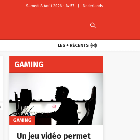
Samedi 8 Août 2026 - 14:57
|
Nederlands


LES + RÉCENTS
GAMING
A
GAMING
Un jeu vidéo permet