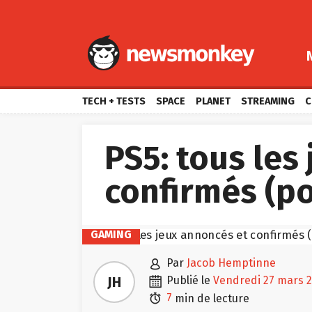
TECH + TESTS
SPACE
PLANET
STREAMING
C
PS5: tous les
confirmés (po
GAMING

par
Jacob Hemptinne

JH
publié le
vendredi 27 mars 

7
min de lecture