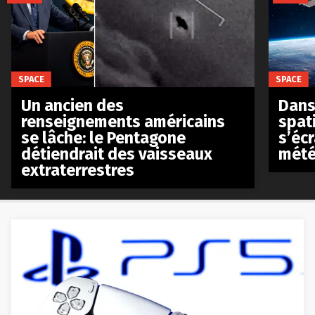
SPACE
SPACE
Un ancien des
Dans 
renseignements américains
spat
se lâche: le Pentagone
s’écr
détiendrait des vaisseaux
mété
extraterrestres