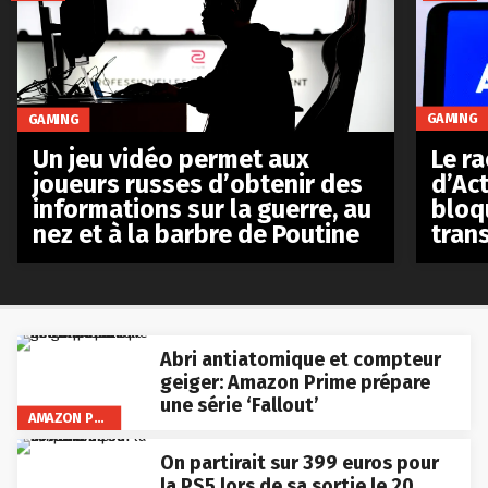
GAMING
GAMING
Le r
Un jeu vidéo permet aux
d’Act
joueurs russes d’obtenir des
bloq
informations sur la guerre, au
tran
nez et à la barbre de Poutine
Abri antiatomique et compteur
geiger: Amazon Prime prépare
une série ‘Fallout’
AMAZON PRIME VIDEO
On partirait sur 399 euros pour
la PS5 lors de sa sortie le 20