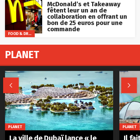
McDonald’s et Takeaway
fêtent leur un an de
collaboration en offrant un
bon de 25 euros pour une
commande
FOOD & DRINKS
PLANET


PLANET
PLANET
La ville de Dubaï lance « le
Il fa