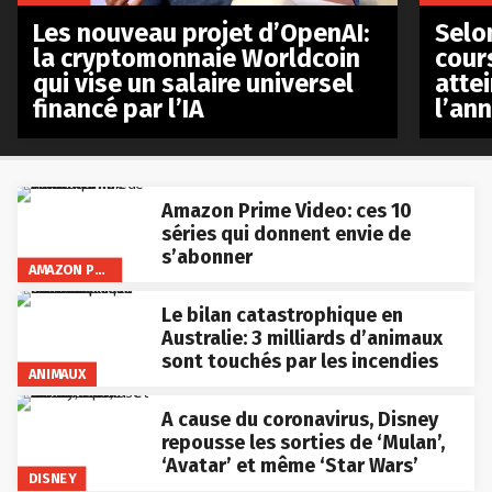
Les nouveau projet d’OpenAI:
Selo
la cryptomonnaie Worldcoin
cours
qui vise un salaire universel
atte
financé par l’IA
l’an
Amazon Prime Video: ces 10
séries qui donnent envie de
s’abonner
AMAZON PRIME VIDEO
Le bilan catastrophique en
Australie: 3 milliards d’animaux
sont touchés par les incendies
ANIMAUX
A cause du coronavirus, Disney
repousse les sorties de ‘Mulan’,
‘Avatar’ et même ‘Star Wars’
DISNEY