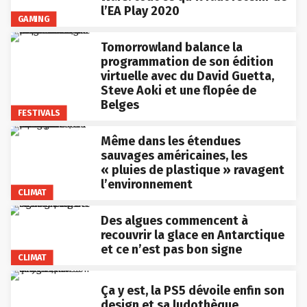
l’EA Play 2020
GAMING
Tomorrowland balance la
programmation de son édition
virtuelle avec du David Guetta,
Steve Aoki et une flopée de
Belges
FESTIVALS
Même dans les étendues
sauvages américaines, les
« pluies de plastique » ravagent
l’environnement
CLIMAT
Des algues commencent à
recouvrir la glace en Antarctique
et ce n’est pas bon signe
CLIMAT
Ça y est, la PS5 dévoile enfin son
design et sa ludothèque