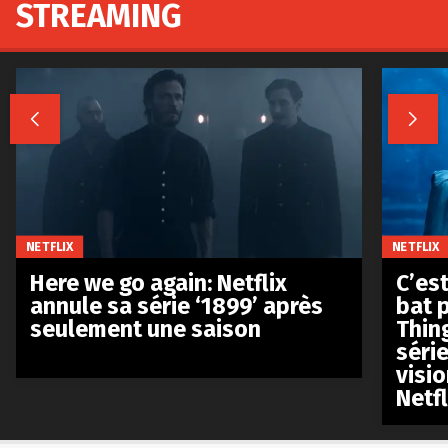
STREAMING


NETFLIX
NETFLIX
Here we go again: Netflix
C’est
annule sa série ‘1899’ après
bat p
seulement une saison
Thin
séri
visio
Netfl