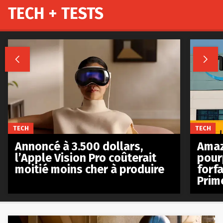
TECH + TESTS


TECH
TECH
Annoncé à 3.500 dollars,
Amaz
l’Apple Vision Pro coûterait
pour
moitié moins cher à produire
forfa
Prim