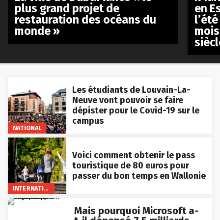
plus grand projet de
en E
restauration des océans du
l’été
monde »
mois
siècl
Les étudiants de Louvain-La-
Neuve vont pouvoir se faire
dépister pour le Covid-19 sur le
campus
NATIONAL
Voici comment obtenir le pass
touristique de 80 euros pour
passer du bon temps en Wallonie
INTERNATIONAL
Mais pourquoi Microsoft a-