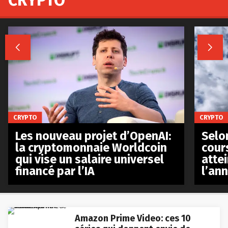


CRYPTO
CRYPTO
Les nouveau projet d’OpenAI:
Selo
la cryptomonnaie Worldcoin
cours
qui vise un salaire universel
atte
financé par l’IA
l’an
Amazon Prime Video: ces 10
séries qui donnent envie de