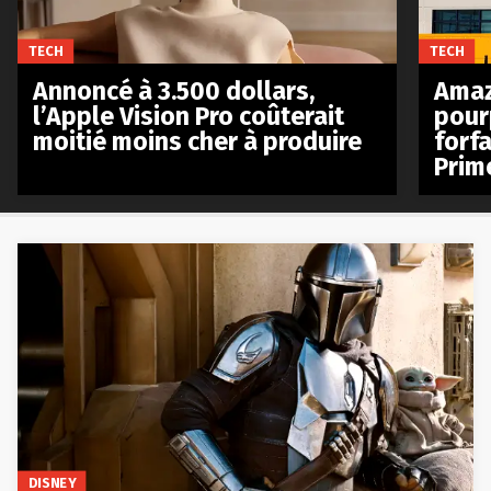
TECH
TECH
Annoncé à 3.500 dollars,
Amaz
l’Apple Vision Pro coûterait
pour
moitié moins cher à produire
forfa
Prim
DISNEY