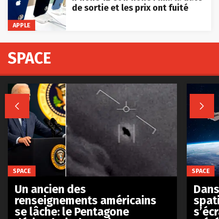
de sortie et les prix ont fuité
APPLE
SPACE


SPACE
SPACE
Un ancien des
Dans 
renseignements américains
spat
se lâche: le Pentagone
s’écr