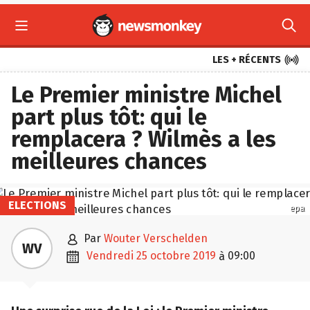



LES + RÉCENTS
Le Premier ministre Michel
part plus tôt: qui le
remplacera ? Wilmès a les
meilleures chances
ELECTIONS
epa

par
Wouter Verschelden
WV

vendredi 25 octobre 2019
09:00
à
Une surprise rue de la Loi : le Premier ministre,