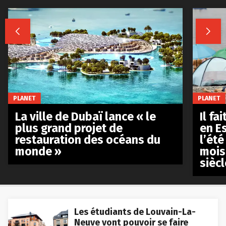


PLANET
PLANET
La ville de Dubaï lance « le
Il fa
plus grand projet de
en E
restauration des océans du
l’été
monde »
mois
siècl
Les étudiants de Louvain-La-
Neuve vont pouvoir se faire