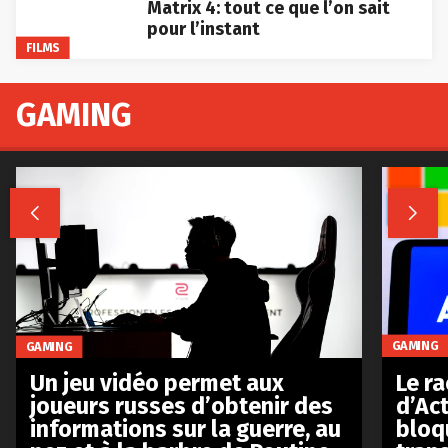
Matrix 4: tout ce que l’on sait
pour l’instant
FILMS
GAMING


GAMING
GAMING
Le r
Un jeu vidéo permet aux
d’Act
joueurs russes d’obtenir des
bloq
informations sur la guerre, au
tran
nez et à la barbre de Poutine