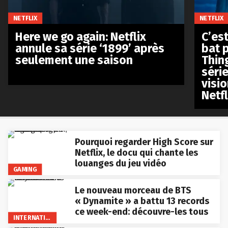
NETFLIX
NETFLIX
Here we go again: Netflix
C’est
annule sa série ‘1899’ après
bat p
seulement une saison
Thin
séri
visio
Netfl
Pourquoi regarder High Score sur
Netflix, le docu qui chante les
louanges du jeu vidéo
GAMING
Le nouveau morceau de BTS
« Dynamite » a battu 13 records
ce week-end: découvre-les tous
INTERNATIONAL