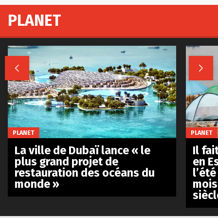
PLANET


PLANET
PLANET
La ville de Dubaï lance « le
Il fa
plus grand projet de
en E
restauration des océans du
l’été
monde »
mois
siècl