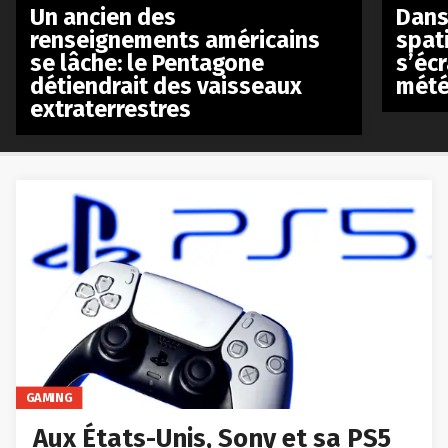
Un ancien des
Dans 
renseignements américains
spat
se lâche: le Pentagone
s’écr
détiendrait des vaisseaux
mété
extraterrestres
GAMING
Aux États-Unis, Sony et sa PS5