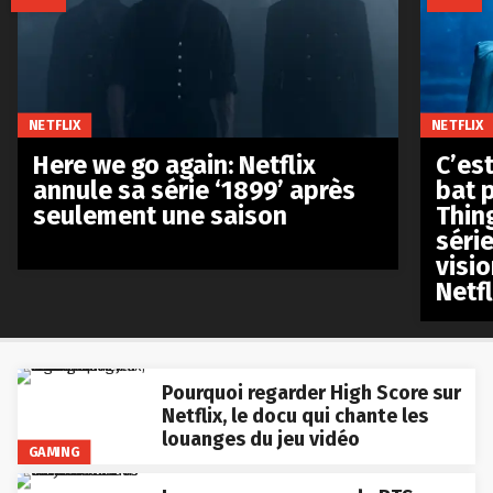
NETFLIX
NETFLIX
Here we go again: Netflix
C’est
annule sa série ‘1899’ après
bat p
seulement une saison
Thin
séri
visio
Netfl
Pourquoi regarder High Score sur
Netflix, le docu qui chante les
louanges du jeu vidéo
GAMING