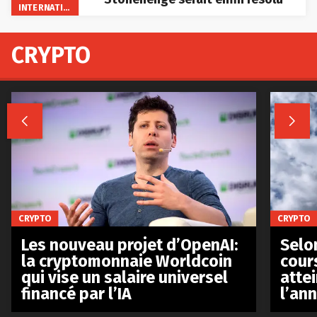
INTERNATIONAL
CRYPTO


CRYPTO
CRYPTO
Les nouveau projet d’OpenAI:
Selo
la cryptomonnaie Worldcoin
cours
qui vise un salaire universel
atte
financé par l’IA
l’an