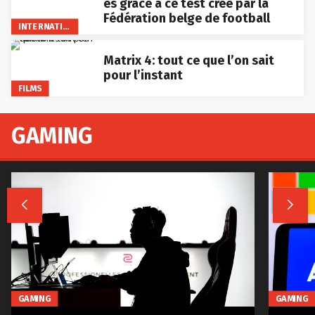
es grâce à ce test créé par la
Fédération belge de football
INTERNATIONAL
Matrix 4: tout ce que l’on sait
pour l’instant
FILMS
GAMING


GAMING
GAMING