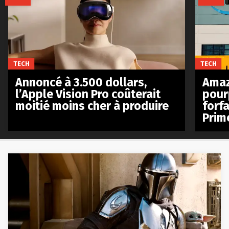
TECH
TECH
Annoncé à 3.500 dollars,
Amaz
l’Apple Vision Pro coûterait
pour
moitié moins cher à produire
forfa
Prim