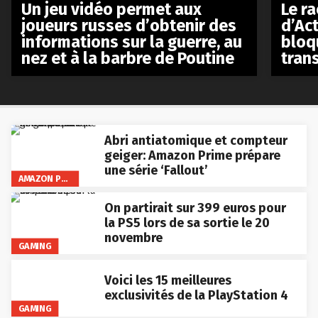
Le r
Un jeu vidéo permet aux
d’Act
joueurs russes d’obtenir des
bloq
informations sur la guerre, au
tran
nez et à la barbre de Poutine
Abri antiatomique et compteur
geiger: Amazon Prime prépare
une série ‘Fallout’
AMAZON PRIME VIDEO
On partirait sur 399 euros pour
la PS5 lors de sa sortie le 20
novembre
GAMING
Voici les 15 meilleures
exclusivités de la PlayStation 4
GAMING