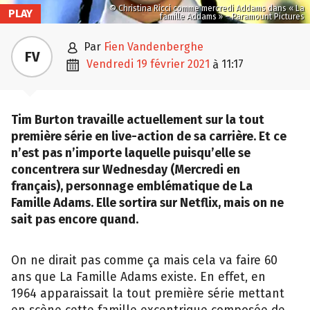
© Christina Ricci comme mercredi Addams dans « La
PLAY
famille Addams » – Paramount Pictures

par
Fien Vandenberghe
FV

vendredi 19 février 2021
11:17
à
Tim Burton travaille actuellement sur la tout
première série en live-action de sa carrière. Et ce
n’est pas n’importe laquelle puisqu’elle se
concentrera sur Wednesday (Mercredi en
français), personnage emblématique de La
Famille Adams. Elle sortira sur Netflix, mais on ne
sait pas encore quand.
On ne dirait pas comme ça mais cela va faire 60
ans que La Famille Adams existe. En effet, en
1964 apparaissait la tout première série mettant