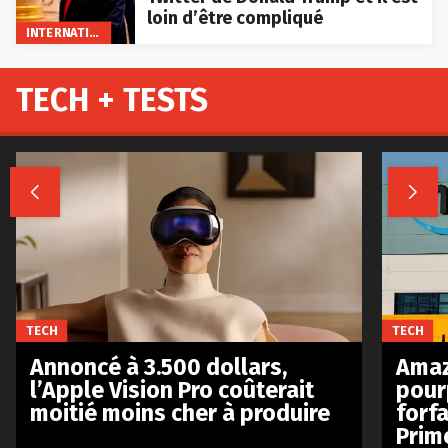
loin d’être compliqué
INTERNATIONAL
TECH + TESTS


TECH
TECH
Annoncé à 3.500 dollars,
Amaz
l’Apple Vision Pro coûterait
pour
moitié moins cher à produire
forfa
Prim