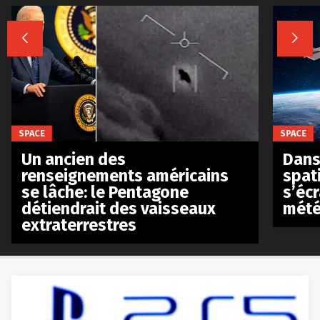


SPACE
SPACE
Un ancien des
Dans 
renseignements américains
spat
se lâche: le Pentagone
s’écr
détiendrait des vaisseaux
mété
extraterrestres