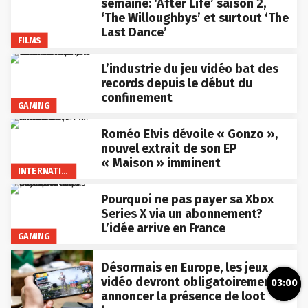
semaine: ‘After Life’ saison 2,
‘The Willoughbys’ et surtout ‘The
Last Dance’
FILMS
L’industrie du jeu vidéo bat des
records depuis le début du
confinement
GAMING
Roméo Elvis dévoile « Gonzo »,
nouvel extrait de son EP
« Maison » imminent
INTERNATIONAL
Pourquoi ne pas payer sa Xbox
Series X via un abonnement?
L’idée arrive en France
GAMING
Désormais en Europe, les jeux
vidéo devront obligatoirement
03:00
annoncer la présence de loot