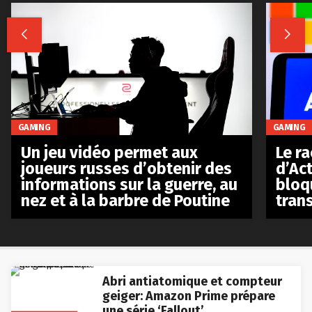


GAMING
GAMING
Le r
Un jeu vidéo permet aux
d’Act
joueurs russes d’obtenir des
bloq
informations sur la guerre, au
tran
nez et à la barbre de Poutine
Abri antiatomique et compteur
geiger: Amazon Prime prépare
une série ‘Fallout’