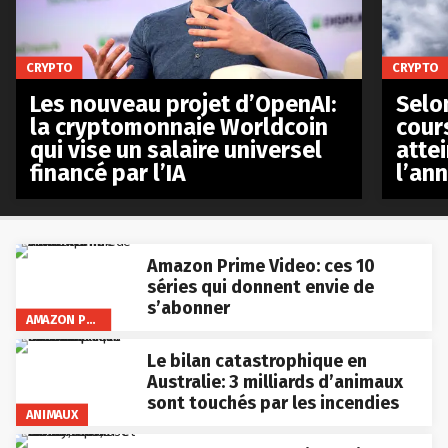
CRYPTO
CRYPTO
Les nouveau projet d’OpenAI:
Selo
la cryptomonnaie Worldcoin
cours
qui vise un salaire universel
atte
financé par l’IA
l’an
Amazon Prime Video: ces 10
séries qui donnent envie de
s’abonner
AMAZON PRIME VIDEO
Le bilan catastrophique en
Australie: 3 milliards d’animaux
sont touchés par les incendies
ANIMAUX