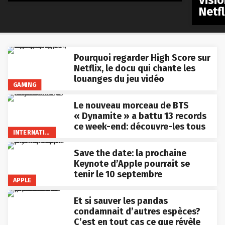
visio
Netfl
Pourquoi regarder High Score sur
Netflix, le docu qui chante les
louanges du jeu vidéo
GAMING
Le nouveau morceau de BTS
« Dynamite » a battu 13 records
ce week-end: découvre-les tous
INTERNATIONAL
Save the date: la prochaine
Keynote d’Apple pourrait se
tenir le 10 septembre
APPLE
Et si sauver les pandas
condamnait d’autres espèces?
C’est en tout cas ce que révèle