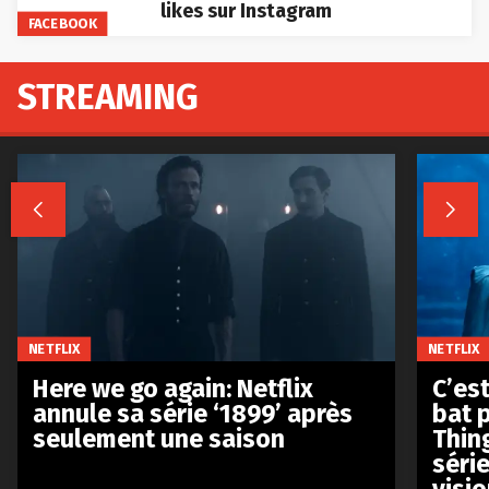
likes sur Instagram
FACEBOOK
STREAMING


NETFLIX
NETFLIX
Here we go again: Netflix
C’est
annule sa série ‘1899’ après
bat p
seulement une saison
Thin
séri