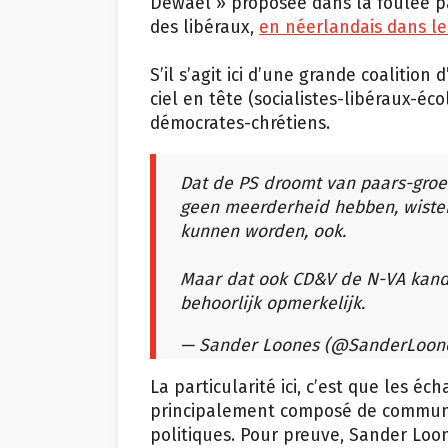
Dewael » proposée dans la foulée p
des libéraux,
en néerlandais dans le
S’il s’agit ici d’une grande coalition
ciel en tête (socialistes-libéraux-éc
démocrates-chrétiens.
Dat de PS droomt van paars-groen
geen meerderheid hebben, wisten
kunnen worden, ook.
Maar dat ook CD&V de N-VA kan
behoorlijk opmerkelijk.
— Sander Loones (@SanderLoon
La particularité ici, c’est que les éch
principalement composé de communic
politiques. Pour preuve, Sander Loo