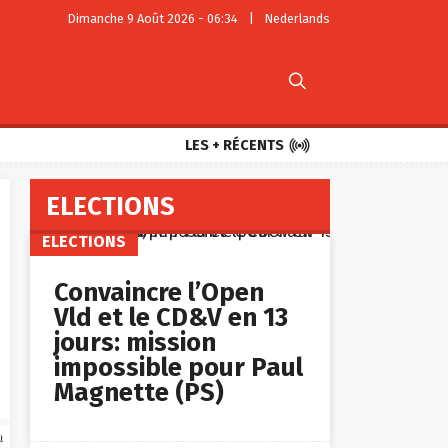
Dimanche 9 Août 2026 - 06:34
|
Nederlands


LES + RÉCENTS
ELECTIONS
ELECTIONS
Convaincre l’Open
Vld et le CD&V en 13
jours: mission
impossible pour Paul
Magnette (PS)
a