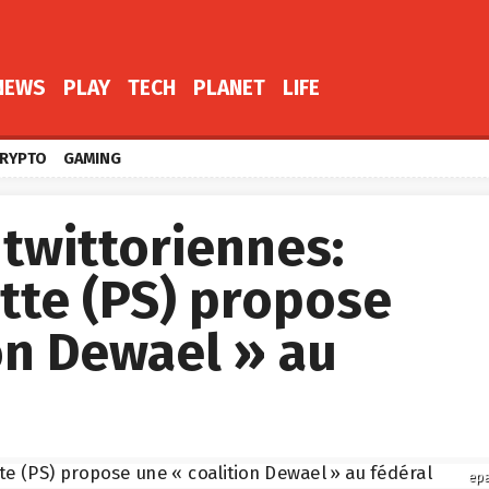
NEWS
PLAY
TECH
PLANET
LIFE
RYPTO
GAMING
twittoriennes:
te (PS) propose
on Dewael » au
ep