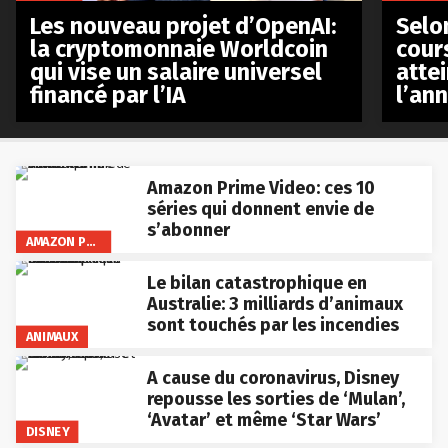
Les nouveau projet d’OpenAI:
Selo
la cryptomonnaie Worldcoin
cours
qui vise un salaire universel
atte
financé par l’IA
l’an
Amazon Prime Video: ces 10
séries qui donnent envie de
s’abonner
AMAZON PRIME VIDEO
Le bilan catastrophique en
Australie: 3 milliards d’animaux
sont touchés par les incendies
ANIMAUX
A cause du coronavirus, Disney
repousse les sorties de ‘Mulan’,
‘Avatar’ et même ‘Star Wars’
DISNEY