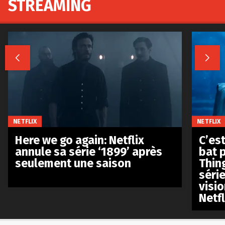
STREAMING


NETFLIX
NETFLIX
Here we go again: Netflix
C’est
annule sa série ‘1899’ après
bat p
seulement une saison
Thin
séri
visio
Netfl