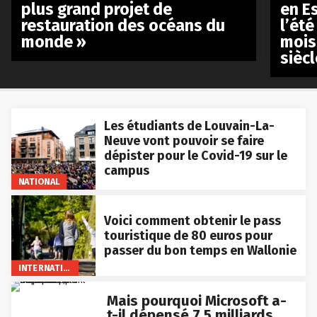
plus grand projet de
en E
restauration des océans du
l’été
monde »
mois
siècl
Les étudiants de Louvain-La-
Neuve vont pouvoir se faire
dépister pour le Covid-19 sur le
campus
NATIONAL
Voici comment obtenir le pass
touristique de 80 euros pour
passer du bon temps en Wallonie
INTERNATIONAL
Mais pourquoi Microsoft a-
t-il dépensé 7,5 milliards