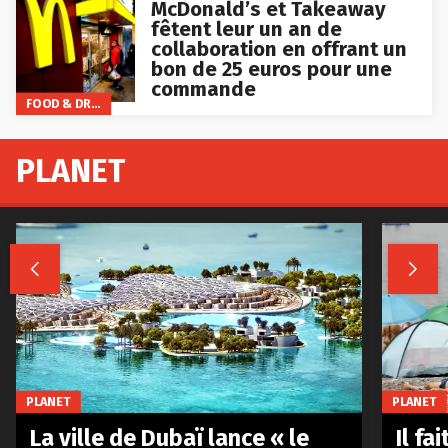
McDonald’s et Takeaway
fêtent leur un an de
collaboration en offrant un
bon de 25 euros pour une
commande
FOOD & DRINKS
PLANET


PLANET
PLANET
La ville de Dubaï lance « le
Il fa