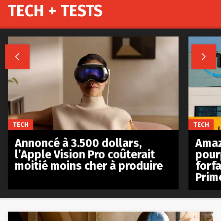
TECH + TESTS


TECH
TECH
Annoncé à 3.500 dollars,
Amaz
l’Apple Vision Pro coûterait
pour
moitié moins cher à produire
forfa
Prim