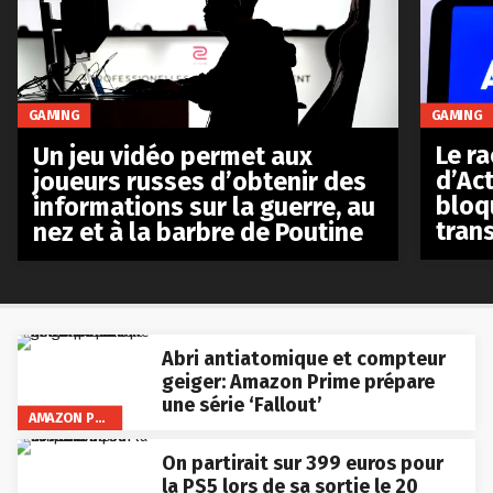
GAMING
GAMING
Le r
Un jeu vidéo permet aux
d’Act
joueurs russes d’obtenir des
bloq
informations sur la guerre, au
tran
nez et à la barbre de Poutine
Abri antiatomique et compteur
geiger: Amazon Prime prépare
une série ‘Fallout’
AMAZON PRIME VIDEO
On partirait sur 399 euros pour
la PS5 lors de sa sortie le 20