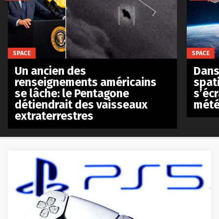
SPACE
SPACE
Un ancien des
Dans 
renseignements américains
spat
se lâche: le Pentagone
s’écr
détiendrait des vaisseaux
mété
extraterrestres