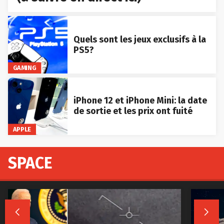
Quels sont les jeux exclusifs à la
PS5?
GAMING
iPhone 12 et iPhone Mini: la date
de sortie et les prix ont fuité
APPLE
SPACE

