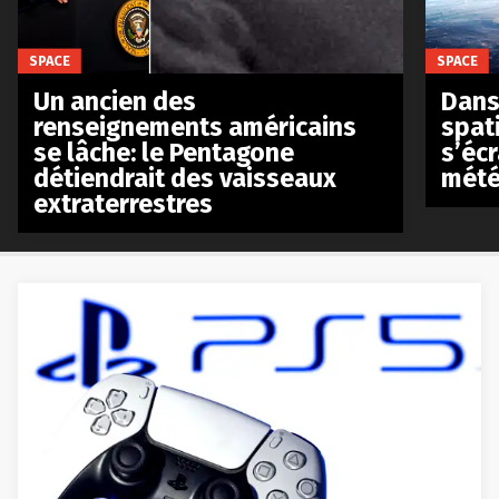
SPACE
SPACE
Un ancien des
Dans 
renseignements américains
spat
se lâche: le Pentagone
s’écr
détiendrait des vaisseaux
mété
extraterrestres