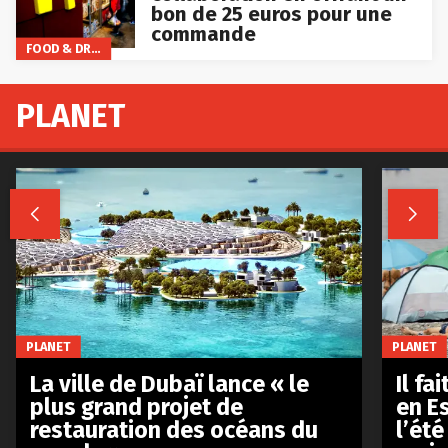
bon de 25 euros pour une
commande
FOOD & DRINKS
PLANET


PLANET
PLANET
La ville de Dubaï lance « le
Il fa
plus grand projet de
en E
restauration des océans du
l’été