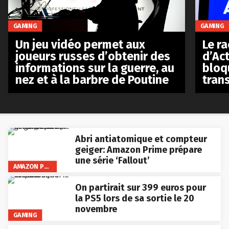
GAMING
GAMING
Le r
Un jeu vidéo permet aux
d’Act
joueurs russes d’obtenir des
bloq
informations sur la guerre, au
tran
nez et à la barbre de Poutine
Abri antiatomique et compteur
geiger: Amazon Prime prépare
une série ‘Fallout’
AMAZON PRIME VIDEO
On partirait sur 399 euros pour
la PS5 lors de sa sortie le 20
novembre
GAMING