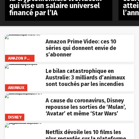
qui vise un salaire universel
atte
financé par l’IA
l’an
Amazon Prime Video: ces 10
séries qui donnent envie de
s’abonner
AMAZON PRIME VIDEO
Le bilan catastrophique en
Australie: 3 milliards d’animaux
sont touchés par les incendies
ANIMAUX
A cause du coronavirus, Disney
repousse les sorties de ‘Mulan’,
‘Avatar’ et même ‘Star Wars’
DISNEY
Netflix dévoile les 10 films les
plus regardés sur la plateforme