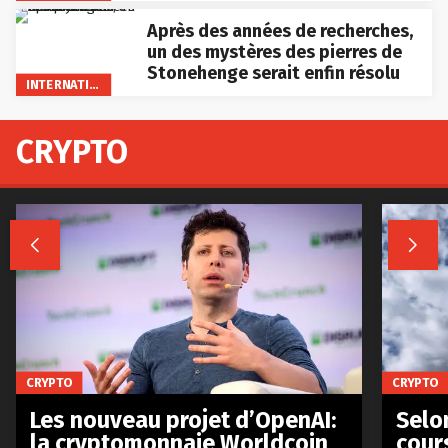
Après des années de recherches,
un des mystères des pierres de
Stonehenge serait enfin résolu
INTERNATIONAL
CRYPTO


CRYPTO
CRYPTO
Les nouveau projet d’OpenAI:
Selo
la cryptomonnaie Worldcoin
cours