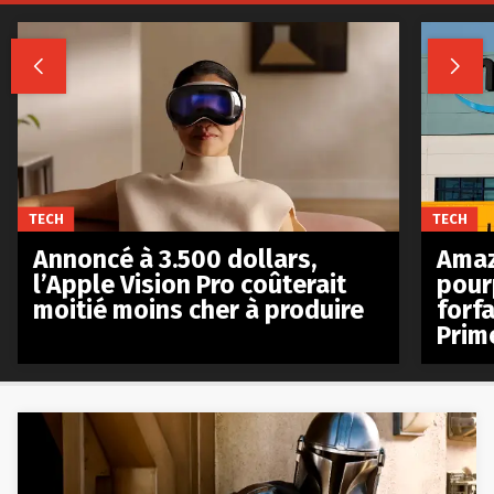


TECH
TECH
Annoncé à 3.500 dollars,
Amaz
l’Apple Vision Pro coûterait
pour
moitié moins cher à produire
forfa
Prim