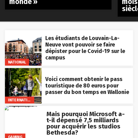
monde »
mois
siècl
Les étudiants de Louvain-La-
Neuve vont pouvoir se faire
dépister pour le Covid-19 sur le
campus
NATIONAL
Voici comment obtenir le pass
touristique de 80 euros pour
passer du bon temps en Wallonie
INTERNATIONAL
Mais pourquoi Microsoft a-
t-il dépensé 7,5 milliards
pour acquérir les studios
Bethesda?
GAMING