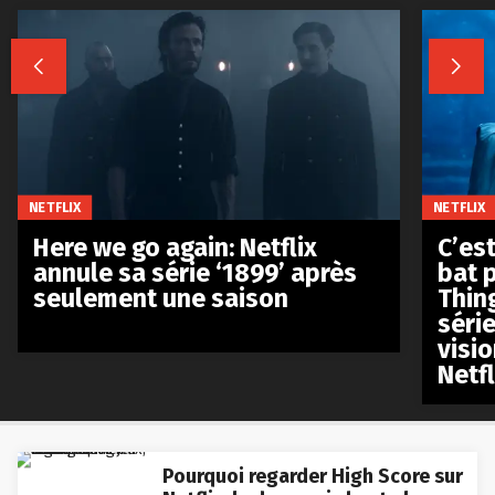


NETFLIX
NETFLIX
Here we go again: Netflix
C’est
annule sa série ‘1899’ après
bat p
seulement une saison
Thin
séri
visio
Netfl
Pourquoi regarder High Score sur