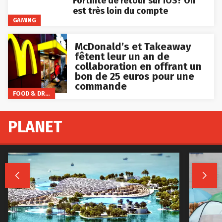
Fortnite de retour sur iOS? On
est très loin du compte
GAMING
McDonald’s et Takeaway
fêtent leur un an de
collaboration en offrant un
bon de 25 euros pour une
commande
FOOD & DRINKS
PLANET

