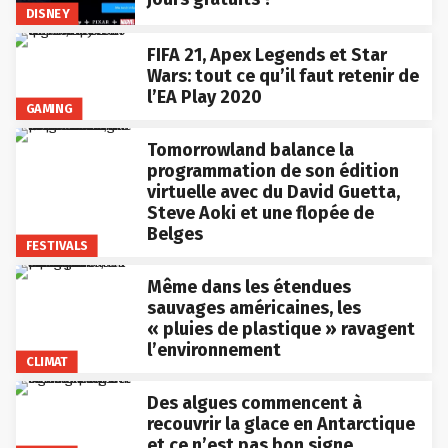
DISNEY
FIFA 21, Apex Legends et Star
Wars: tout ce qu’il faut retenir de
l’EA Play 2020
GAMING
Tomorrowland balance la
programmation de son édition
virtuelle avec du David Guetta,
Steve Aoki et une flopée de
Belges
FESTIVALS
Même dans les étendues
sauvages américaines, les
« pluies de plastique » ravagent
l’environnement
CLIMAT
Des algues commencent à
recouvrir la glace en Antarctique
et ce n’est pas bon signe