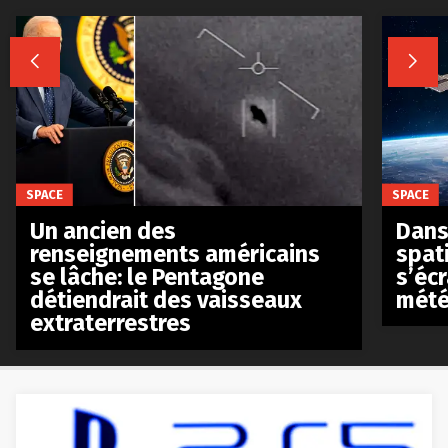


SPACE
SPACE
Un ancien des
Dans 
renseignements américains
spat
se lâche: le Pentagone
s’écr
détiendrait des vaisseaux
mété
extraterrestres