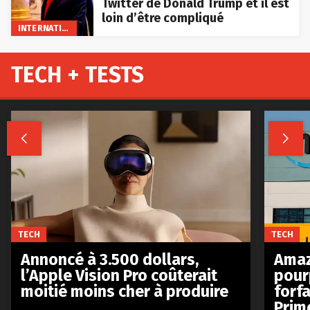
Twitter de Donald Trump et il est
loin d’être compliqué
INTERNATIONAL
TECH + TESTS


TECH
TECH
Annoncé à 3.500 dollars,
Amaz
l’Apple Vision Pro coûterait
pour
moitié moins cher à produire
forfa
Prim