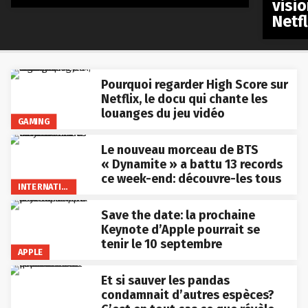
visio
Netfl
Pourquoi regarder High Score sur
Netflix, le docu qui chante les
louanges du jeu vidéo
GAMING
Le nouveau morceau de BTS
« Dynamite » a battu 13 records
ce week-end: découvre-les tous
INTERNATIONAL
Save the date: la prochaine
Keynote d’Apple pourrait se
tenir le 10 septembre
APPLE
Et si sauver les pandas
condamnait d’autres espèces?