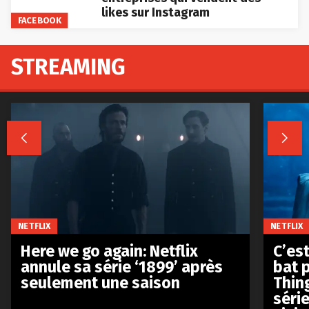
likes sur Instagram
FACEBOOK
STREAMING


NETFLIX
NETFLIX
Here we go again: Netflix
C’est
annule sa série ‘1899’ après
bat p
seulement une saison
Thin
séri