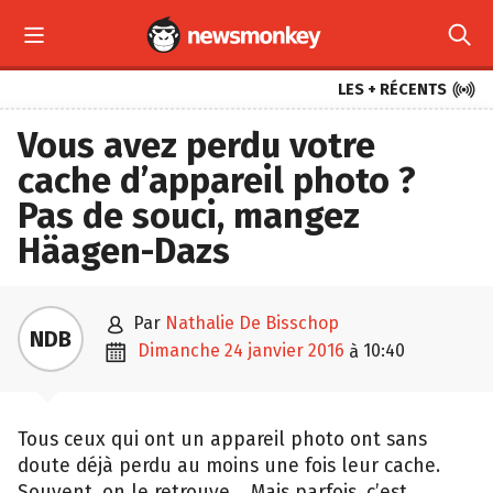



LES + RÉCENTS
Vous avez perdu votre
cache d’appareil photo ?
Pas de souci, mangez
Häagen-Dazs

par
Nathalie De Bisschop
NDB

dimanche 24 janvier 2016
10:40
à
Tous ceux qui ont un appareil photo ont sans
doute déjà perdu au moins une fois leur cache.
Souvent, on le retrouve… Mais parfois, c’est