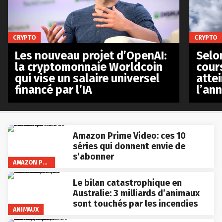
CRYPTO
CRYPTO
Les nouveau projet d’OpenAI:
Selo
la cryptomonnaie Worldcoin
cours
qui vise un salaire universel
atte
financé par l’IA
l’an
Amazon Prime Video: ces 10
séries qui donnent envie de
s’abonner
AMAZON PRIME VIDEO
Le bilan catastrophique en
Australie: 3 milliards d’animaux
sont touchés par les incendies
ANIMAUX