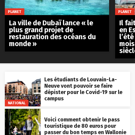
PLANET
PLANET
La ville de Dubaï lance « le
Il fa
plus grand projet de
en E
restauration des océans du
l’été
monde »
mois
siècl
Les étudiants de Louvain-La-
Neuve vont pouvoir se faire
dépister pour le Covid-19 sur le
campus
NATIONAL
Voici comment obtenir le pass
touristique de 80 euros pour
passer du bon temps en Wallonie