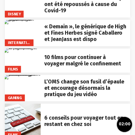
ont été repoussés à cause du
Covid-19
DISNEY
« Demain », le générique de High
et Fines Herbes signé Caballero
et JeanJass est dispo
INTERNATIONAL
10 films pour continuer à
voyager malgré le confinement
FILMS
L’OMS change son fusil d’épaule
et encourage désormais la
pratique du jeu vidéo
GAMING
6 conseils pour voyager tout en
restant en chez soi
02:00
FILMS