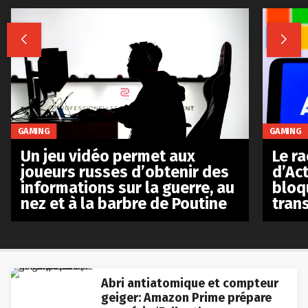


GAMING
GAMING
Le r
Un jeu vidéo permet aux
d’Act
joueurs russes d’obtenir des
bloq
informations sur la guerre, au
tran
nez et à la barbre de Poutine
Abri antiatomique et compteur
geiger: Amazon Prime prépare