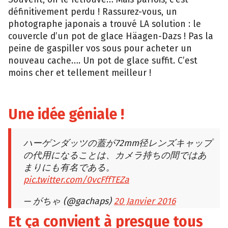
définitivement perdu ! Rassurez-vous, un
photographe japonais a trouvé LA solution : le
couvercle d’un pot de glace Häagen-Dazs ! Pas la
peine de gaspiller vos sous pour acheter un
nouveau cache…. Un pot de glace suffit. C’est
moins cher et tellement meilleur !
Une idée géniale !
ハーゲンダッツの蓋が72mm径レンズキャップ
の代用になることは、カメラ持ちの間ではあ
まりにも有名である。
pic.twitter.com/0vcFffTEZa
— がちゃ (@gachaps)
20 Janvier 2016
Et ça convient à presque tous