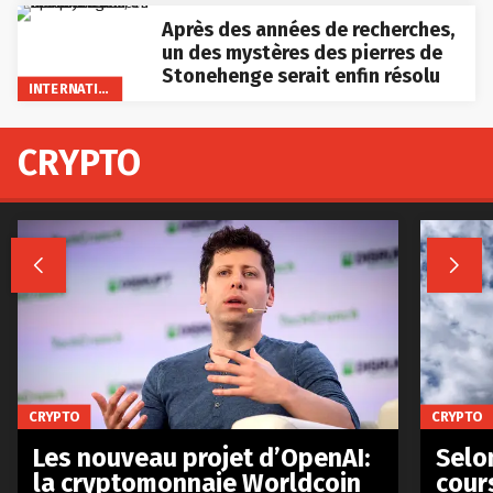
Après des années de recherches,
un des mystères des pierres de
Stonehenge serait enfin résolu
INTERNATIONAL
CRYPTO


CRYPTO
CRYPTO
Les nouveau projet d’OpenAI:
Selo
la cryptomonnaie Worldcoin
cours