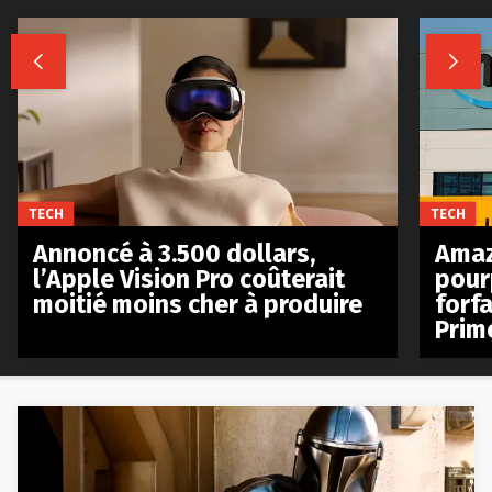


TECH
TECH
Annoncé à 3.500 dollars,
Amaz
l’Apple Vision Pro coûterait
pour
moitié moins cher à produire
forfa
Prim