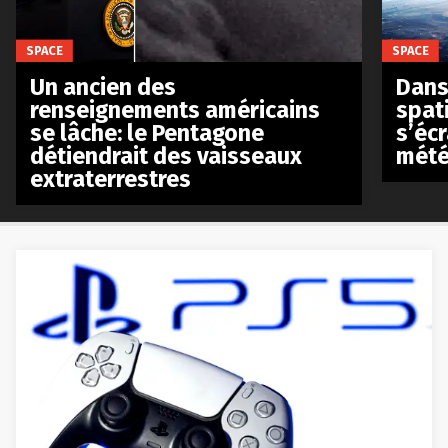
SPACE
SPACE
Un ancien des
Dans 
renseignements américains
spat
se lâche: le Pentagone
s’écr
détiendrait des vaisseaux
mété
extraterrestres