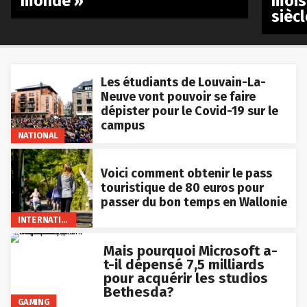
monde »
mois
siècl
Les étudiants de Louvain-La-
Neuve vont pouvoir se faire
dépister pour le Covid-19 sur le
campus
NATIONAL
Voici comment obtenir le pass
touristique de 80 euros pour
passer du bon temps en Wallonie
INTERNATIONAL
Mais pourquoi Microsoft a-
t-il dépensé 7,5 milliards
pour acquérir les studios
Bethesda?
GAMING