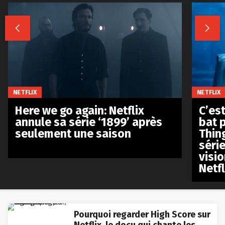


NETFLIX
NETFLIX
Here we go again: Netflix
C’est
annule sa série ‘1899’ après
bat p
seulement une saison
Thin
séri
visio
Netfl
Pourquoi regarder High Score sur