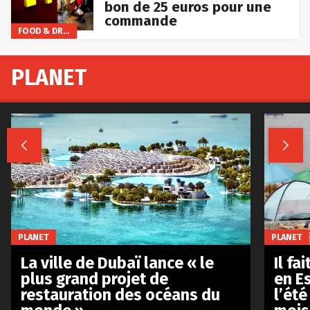
bon de 25 euros pour une
commande
FOOD & DRINKS
PLANET


PLANET
PLANET
La ville de Dubaï lance « le
Il fa
plus grand projet de
en E
restauration des océans du
l’été