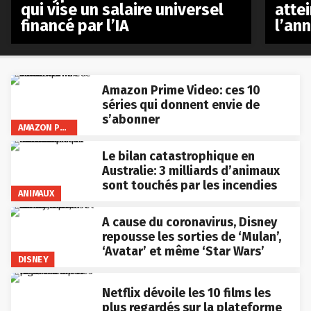
qui vise un salaire universel
atte
financé par l’IA
l’an
Amazon Prime Video: ces 10
séries qui donnent envie de
s’abonner
AMAZON PRIME VIDEO
Le bilan catastrophique en
Australie: 3 milliards d’animaux
sont touchés par les incendies
ANIMAUX
A cause du coronavirus, Disney
repousse les sorties de ‘Mulan’,
‘Avatar’ et même ‘Star Wars’
DISNEY
Netflix dévoile les 10 films les
plus regardés sur la plateforme