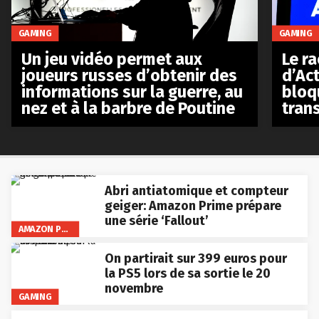
GAMING
GAMING
Le r
Un jeu vidéo permet aux
d’Act
joueurs russes d’obtenir des
bloq
informations sur la guerre, au
tran
nez et à la barbre de Poutine
Abri antiatomique et compteur
geiger: Amazon Prime prépare
une série ‘Fallout’
AMAZON PRIME VIDEO
On partirait sur 399 euros pour
la PS5 lors de sa sortie le 20
novembre
GAMING