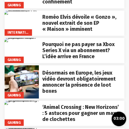
confinement
GAMING
Roméo Elvis dévoile « Gonzo »,
nouvel extrait de son EP
« Maison » imminent
INTERNATIONAL
Pourquoi ne pas payer sa Xbox
Series X via un abonnement?
L’idée arrive en France
GAMING
Désormais en Europe, les jeux
vidéo devront obligatoirement
annoncer la présence de loot
boxes
GAMING
‘Animal Crossing : New Horizons’
: 5 astuces pour gagner un max
03:00
de clochettes
GAMING