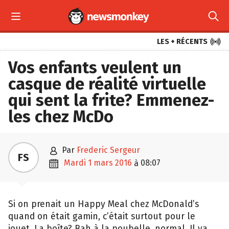



LES + RÉCENTS
Vos enfants veulent un
casque de réalité virtuelle
qui sent la frite? Emmenez-
les chez McDo

par
Frederic Sergeur
FS

mardi 1 mars 2016
08:07
à
Si on prenait un Happy Meal chez McDonald’s
quand on était gamin, c’était surtout pour le
jouet. La boîte? Bah à la poubelle, normal. Il va