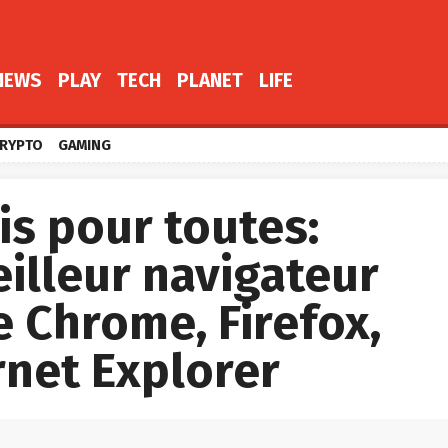
NEWS
PLAY
TECH
PLANET
LIFE
RYPTO
GAMING
s pour toutes:
eilleur navigateur
e Chrome, Firefox,
ernet Explorer