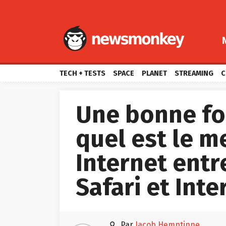
TECH + TESTS
SPACE
PLANET
STREAMING
C
Une bonne foi
quel est le m
Internet entr
Safari et Int

par
Jacob Hemptinne