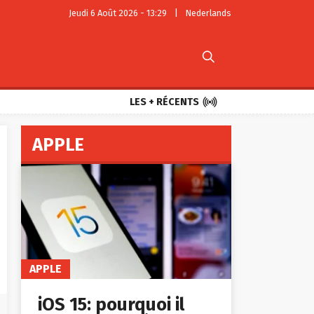
Jeudi 6 Août 2026 - 13:29
|
Nederlands


LES + RÉCENTS
APPLE
APPLE
iOS 15: pourquoi il