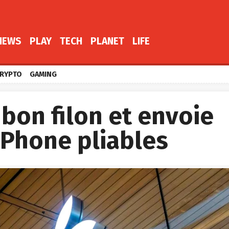
NEWS
PLAY
TECH
PLANET
LIFE
RYPTO
GAMING
 bon filon et envoie
iPhone pliables