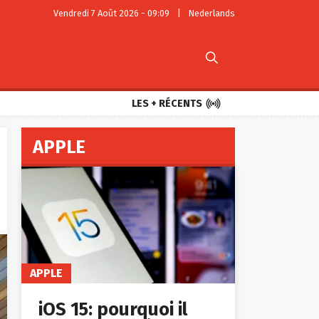
Vendredi 7 Août 2026 - 09:09
|
Nederlands


LES + RÉCENTS
APPLE
APPLE
iOS 15: pourquoi il