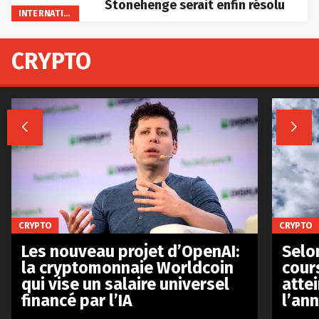
Stonehenge serait enfin résolu
INTERNATIONAL
CRYPTO


CRYPTO
CRYPTO
Les nouveau projet d’OpenAI:
Selo
la cryptomonnaie Worldcoin
cours
qui vise un salaire universel
atte
financé par l’IA
l’an