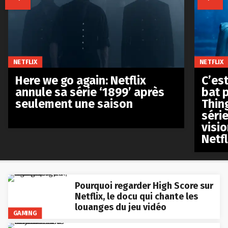
NETFLIX
NETFLIX
Here we go again: Netflix
C’est
annule sa série ‘1899’ après
bat p
seulement une saison
Thin
séri
visio
Netfl
Pourquoi regarder High Score sur
Netflix, le docu qui chante les
louanges du jeu vidéo
GAMING