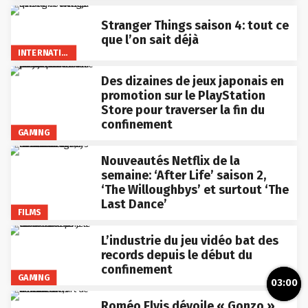
Stranger Things saison 4: tout ce
que l’on sait déjà
INTERNATIONAL
Des dizaines de jeux japonais en
promotion sur le PlayStation
Store pour traverser la fin du
confinement
GAMING
Nouveautés Netflix de la
semaine: ‘After Life’ saison 2,
‘The Willoughbys’ et surtout ‘The
Last Dance’
FILMS
L’industrie du jeu vidéo bat des
records depuis le début du
confinement
GAMING
03:00
Roméo Elvis dévoile « Gonzo »,