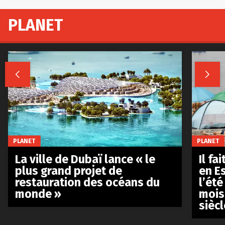
PLANET


PLANET
PLANET
La ville de Dubaï lance « le
Il fa
plus grand projet de
en E
restauration des océans du
l’été
monde »
mois
siècl