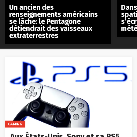
Un ancien des
Dans 
renseignements américains
spat
se lâche: le Pentagone
s’écr
détiendrait des vaisseaux
mété
extraterrestres
GAMING
Aux États-Unis, Sony et sa PS5