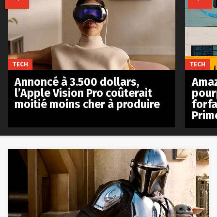
TECH
TECH
Annoncé à 3.500 dollars,
Amaz
l’Apple Vision Pro coûterait
pour
moitié moins cher à produire
forfa
Prim