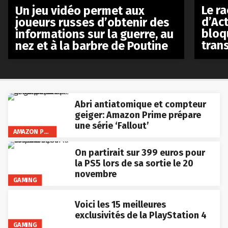
Le r
Un jeu vidéo permet aux
d’Act
joueurs russes d’obtenir des
bloq
informations sur la guerre, au
tran
nez et à la barbre de Poutine
Abri antiatomique et compteur
geiger: Amazon Prime prépare
une série ‘Fallout’
AMAZON PRIME VIDEO
On partirait sur 399 euros pour
la PS5 lors de sa sortie le 20
novembre
GAMING
Voici les 15 meilleures
exclusivités de la PlayStation 4
GAMING