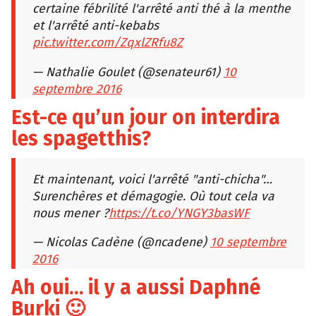
certaine fébrilité l'arrêté anti thé à la menthe
et l'arrêté anti-kebabs
pic.twitter.com/ZqxlZRfu8Z
— Nathalie Goulet (@senateur61)
10
septembre 2016
Est-ce qu’un jour on interdira
les spagetthis?
Et maintenant, voici l'arrêté "anti-chicha"…
Surenchères et démagogie. Où tout cela va
nous mener ?
https://t.co/YNGY3basWF
— Nicolas Cadène (@ncadene)
10 septembre
2016
Ah oui… il y a aussi Daphné
Burki 🙂