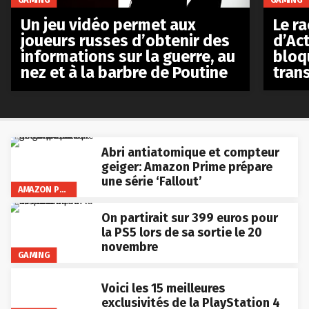
Le r
Un jeu vidéo permet aux
d’Act
joueurs russes d’obtenir des
bloq
informations sur la guerre, au
tran
nez et à la barbre de Poutine
Abri antiatomique et compteur
geiger: Amazon Prime prépare
une série ‘Fallout’
AMAZON PRIME VIDEO
On partirait sur 399 euros pour
la PS5 lors de sa sortie le 20
novembre
GAMING
Voici les 15 meilleures
exclusivités de la PlayStation 4