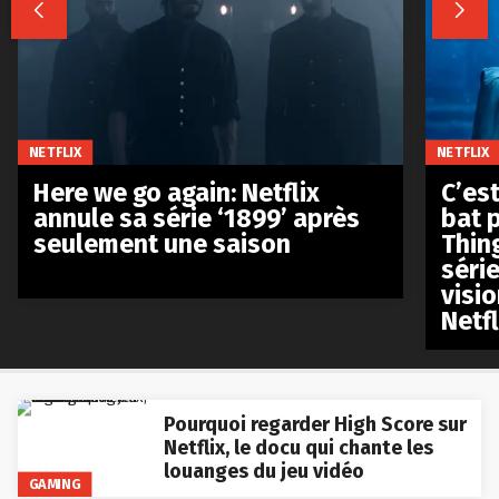


NETFLIX
NETFLIX
Here we go again: Netflix
C’est
annule sa série ‘1899’ après
bat p
seulement une saison
Thin
séri
visio
Netfl
Pourquoi regarder High Score sur
Netflix, le docu qui chante les
louanges du jeu vidéo
GAMING