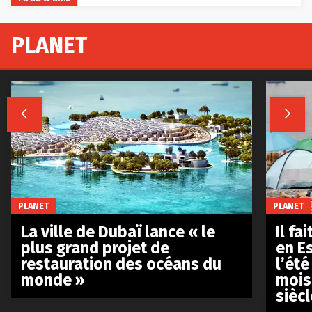
PLANET


PLANET
PLANET
La ville de Dubaï lance « le
Il fa
plus grand projet de
en E
restauration des océans du
l’été
monde »
mois
siècl