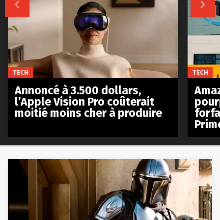


TECH
TECH
Annoncé à 3.500 dollars,
Amaz
l’Apple Vision Pro coûterait
pour
moitié moins cher à produire
forfa
Prim