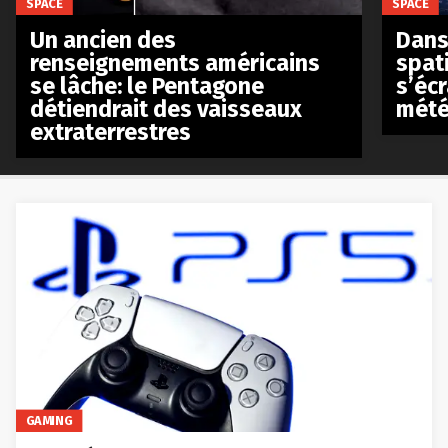
SPACE
SPACE
Un ancien des
Dans 
renseignements américains
spat
se lâche: le Pentagone
s’écr
détiendrait des vaisseaux
mété
extraterrestres
GAMING