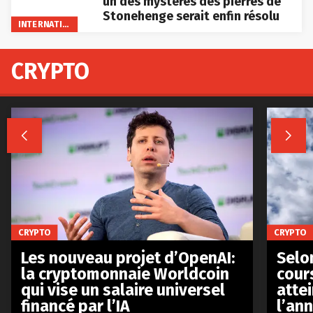
un des mystères des pierres de
Stonehenge serait enfin résolu
INTERNATIONAL
CRYPTO


CRYPTO
CRYPTO
Les nouveau projet d’OpenAI:
Selo
la cryptomonnaie Worldcoin
cours
qui vise un salaire universel
atte
financé par l’IA
l’an