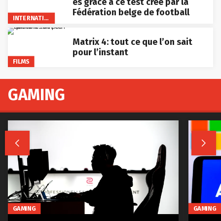
es grâce à ce test créé par la
Fédération belge de football
INTERNATIONAL
Matrix 4: tout ce que l’on sait
pour l’instant
FILMS
GAMING


GAMING
GAMING