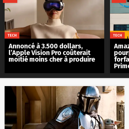
TECH
TECH
Annoncé à 3.500 dollars,
Amaz
l’Apple Vision Pro coûterait
pour
moitié moins cher à produire
forfa
Prim