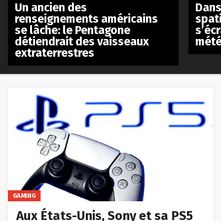
Un ancien des
Dans 
renseignements américains
spat
se lâche: le Pentagone
s’écr
détiendrait des vaisseaux
mété
extraterrestres
GAMING
Aux États-Unis, Sony et sa PS5