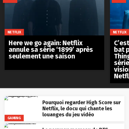
NETFLIX
NETFLIX
Here we go again: Netflix
C’est
annule sa série ‘1899’ après
bat p
seulement une saison
Thin
séri
visio
Netfl
Pourquoi regarder High Score sur
Netflix, le docu qui chante les
louanges du jeu vidéo
GAMING