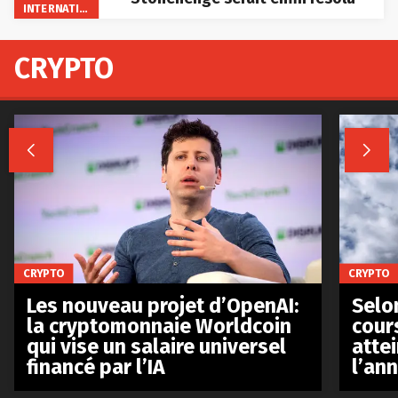
INTERNATIONAL
CRYPTO


CRYPTO
CRYPTO
Les nouveau projet d’OpenAI:
Selo
la cryptomonnaie Worldcoin
cours
qui vise un salaire universel
atte
financé par l’IA
l’an