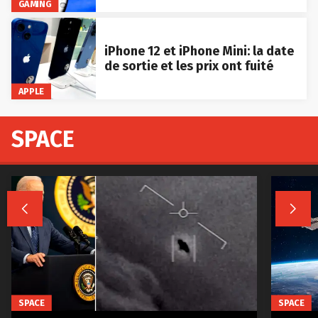
GAMING
iPhone 12 et iPhone Mini: la date
de sortie et les prix ont fuité
APPLE
SPACE


SPACE
SPACE