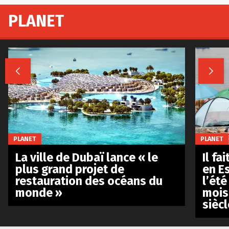
PLANET


PLANET
PLANET
La ville de Dubaï lance « le
Il fa
plus grand projet de
en E
restauration des océans du
l’été
monde »
mois
siècl