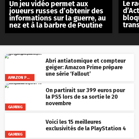
Le r
Un jeu vidéo permet aux
d’Act
joueurs russes d’obtenir des
bloq
informations sur la guerre, au
tran
nez et à la barbre de Poutine
Abri antiatomique et compteur
geiger: Amazon Prime prépare
une série ‘Fallout’
AMAZON PRIME VIDEO
On partirait sur 399 euros pour
la PS5 lors de sa sortie le 20
novembre
GAMING
Voici les 15 meilleures
exclusivités de la PlayStation 4
GAMING