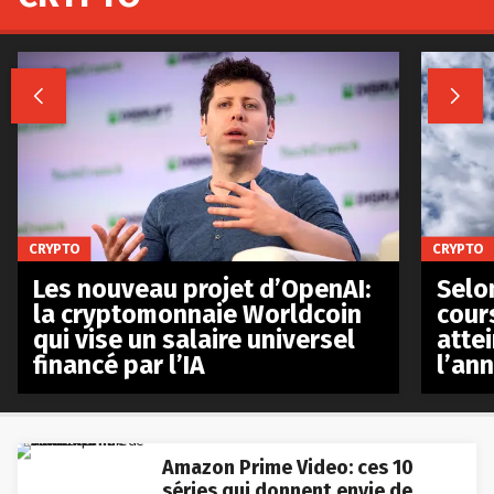


CRYPTO
CRYPTO
Les nouveau projet d’OpenAI:
Selo
la cryptomonnaie Worldcoin
cours
qui vise un salaire universel
atte
financé par l’IA
l’an
Amazon Prime Video: ces 10
séries qui donnent envie de