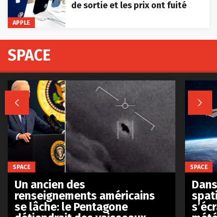
de sortie et les prix ont fuité
APPLE
SPACE


SPACE
SPACE
Un ancien des
Dans 
renseignements américains
spat
se lâche: le Pentagone
s’écr