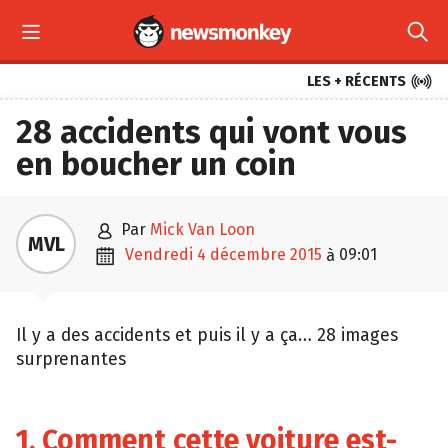



LES + RÉCENTS
28 accidents qui vont vous
en boucher un coin

par
Mick Van Loon
MVL

vendredi 4 décembre 2015
09:01
à
Il y a des accidents et puis il y a ça… 28 images
surprenantes
1. Comment cette voiture est-