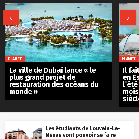


PLANET
PLANET
La ville de Dubaï lance « le
Il fa
plus grand projet de
en E
restauration des océans du
l’été
monde »
mois
siècl
Les étudiants de Louvain-La-
Neuve vont pouvoir se faire