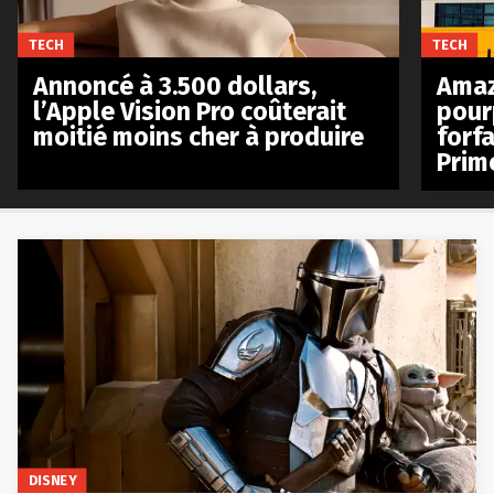
TECH
TECH
Annoncé à 3.500 dollars,
Amaz
l’Apple Vision Pro coûterait
pour
moitié moins cher à produire
forfa
Prim
DISNEY