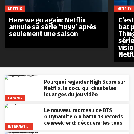
NETFLIX
NETFLIX
Here we go again: Netflix
C’est
annule sa série ‘1899’ après
bat p
seulement une saison
Thin
séri
visio
Netfl
Pourquoi regarder High Score sur
Netflix, le docu qui chante les
louanges du jeu vidéo
GAMING
Le nouveau morceau de BTS
« Dynamite » a battu 13 records
ce week-end: découvre-les tous
INTERNATIONAL