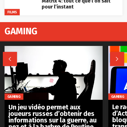
Matrix 4: tout ce que l’on sait
pour l’instant
FILMS
GAMING


GAMING
GAMING
Le r
Un jeu vidéo permet aux
d’Act
joueurs russes d’obtenir des
bloq
informations sur la guerre, au
tran
nez et à la barbre de Poutine