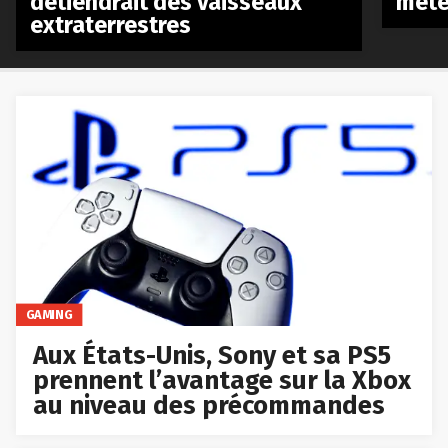
détiendrait des vaisseaux
mété
extraterrestres
GAMING
Aux États-Unis, Sony et sa PS5
prennent l’avantage sur la Xbox
au niveau des précommandes