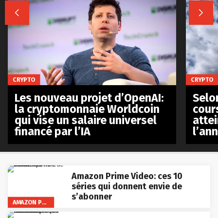


CRYPTO
CRYPTO
Les nouveau projet d’OpenAI:
Selo
la cryptomonnaie Worldcoin
cours
qui vise un salaire universel
atte
financé par l’IA
l’an
Amazon Prime Video: ces 10
séries qui donnent envie de
s’abonner
AMAZON PRIME VIDEO