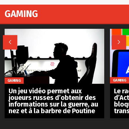
GAMING


GAMING
GAMING
Le r
Un jeu vidéo permet aux
d’Act
joueurs russes d’obtenir des
bloq
informations sur la guerre, au
tran
nez et à la barbre de Poutine