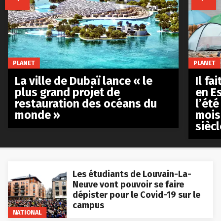
PLANET
PLANET
La ville de Dubaï lance « le
Il fa
plus grand projet de
en E
restauration des océans du
l’été
monde »
mois
siècl
Les étudiants de Louvain-La-
Neuve vont pouvoir se faire
dépister pour le Covid-19 sur le
campus
NATIONAL