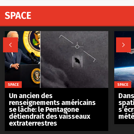
SPACE


SPACE
SPACE
Un ancien des
Dans 
renseignements américains
spat
se lâche: le Pentagone
s’écr
détiendrait des vaisseaux
mété
extraterrestres