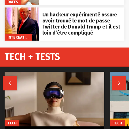
DATES
Un hackeur expérimenté assure
avoir trouvé le mot de passe
Twitter de Donald Trump et il est
loin d’être compliqué
INTERNATIONAL
TECH + TESTS


TECH
TECH