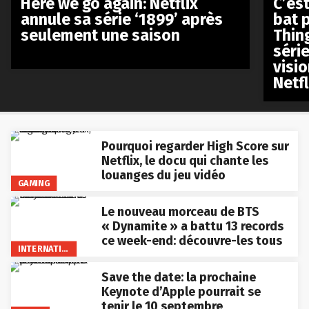
Here we go again: Netflix
C’est
annule sa série ‘1899’ après
bat p
seulement une saison
Thin
séri
visio
Netfl
Pourquoi regarder High Score sur
Netflix, le docu qui chante les
louanges du jeu vidéo
GAMING
Le nouveau morceau de BTS
« Dynamite » a battu 13 records
ce week-end: découvre-les tous
INTERNATIONAL
Save the date: la prochaine
Keynote d’Apple pourrait se
tenir le 10 septembre