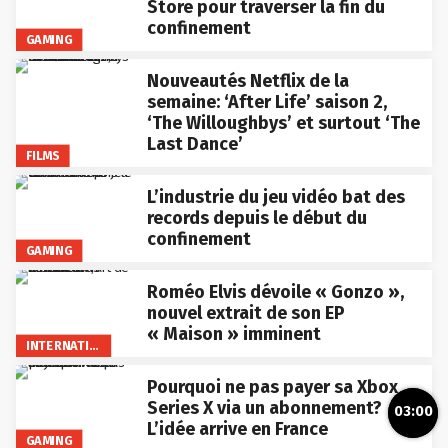
Store pour traverser la fin du
confinement
GAMING
Nouveautés Netflix de la
semaine: ‘After Life’ saison 2,
‘The Willoughbys’ et surtout ‘The
Last Dance’
FILMS
L’industrie du jeu vidéo bat des
records depuis le début du
confinement
GAMING
Roméo Elvis dévoile « Gonzo »,
nouvel extrait de son EP
« Maison » imminent
INTERNATIONAL
Pourquoi ne pas payer sa Xbox
Series X via un abonnement?
03:00
L’idée arrive en France
GAMING