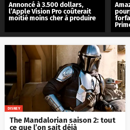
Annoncé à 3.500 dollars,
Amaz
l’Apple Vision Pro coûterait
pour
moitié moins cher à produire
forfa
Prim
DISNEY
The Mandalorian saison 2: tout
ce que l’on sait déjà