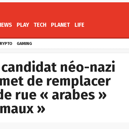
NEWS
PLAY
TECH
PLANET
LIFE
RYPTO
GAMING
 candidat néo-nazi
met de remplacer
de rue « arabes »
rmaux »