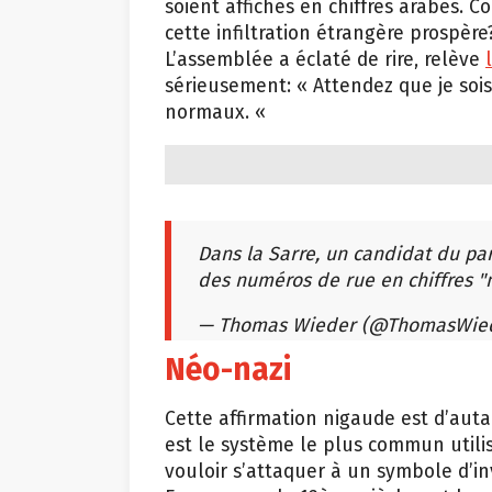
soient affichés en chiffres arabes.
cette infiltration étrangère prospère
L’assemblée a éclaté de rire, relève
sérieusement: « Attendez que je sois m
normaux. «
Dans la Sarre, un candidat du par
des numéros de rue en chiffres "
— Thomas Wieder (@ThomasWie
Néo-nazi
Cette affirmation nigaude est d’auta
est le système le plus commun utili
vouloir s’attaquer à un symbole d’in
Europe vers le 12ème siècle, est la