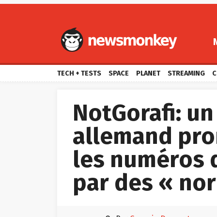
TECH + TESTS
SPACE
PLANET
STREAMING
C
NotGorafi: un
allemand pro
les numéros 
par des « no

par
Gauvain Dossantos