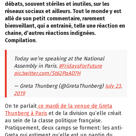
débats, souvent stériles et inutiles, sur les
réseaux sociaux et ailleurs. Tout le monde y est
allé de son petit commentaire, rarement
bienveillant, qui a entrainé, telle une réaction en
chaine, d’autres réactions indignées.
Compilation
.
Today we’re speaking at the National
Assembly in Paris.
#FridaysForFuture
pic.twitter.com/St62PqAD7H
— Greta Thunberg (@GretaThunberg)
July 23,
2019
On te parlait
ce mardi de la venue de Greta
Thunberg à Paris
et de la division qu’elle créait
au sein de la classe politique française.
Pratiquement, deux camps se forment: les anti-
Greta qui estiment qu’elle est un pantin du