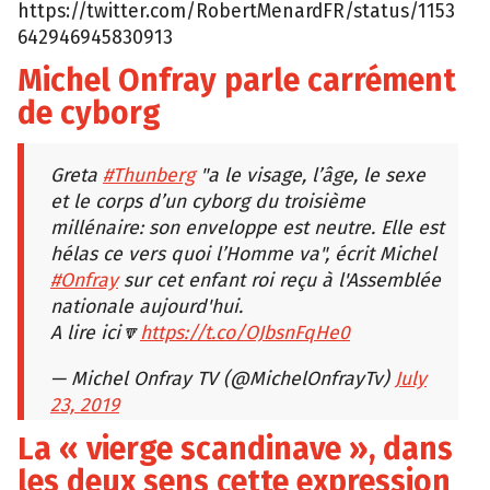
https://twitter.com/RobertMenardFR/status/1153
642946945830913
Michel Onfray parle carrément
de cyborg
Greta
#Thunberg
"a le visage, l’âge, le sexe
et le corps d’un cyborg du troisième
millénaire: son enveloppe est neutre. Elle est
hélas ce vers quoi l’Homme va", écrit Michel
#Onfray
sur cet enfant roi reçu à l'Assemblée
nationale aujourd'hui.
A lire ici🔽
https://t.co/OJbsnFqHe0
— Michel Onfray TV (@MichelOnfrayTv)
July
23, 2019
La « vierge scandinave », dans
les deux sens cette expression