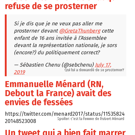
refuse de se prosterner
Si je dis que je ne veux pas aller me
prosterner devant
@GretaThunberg
cette
enfant de 16 ans invitée à l’Assemblee
devant la représentation nationale, je sors
(encore?) du politiquement correct?
— Sébastien Chenu (@sebchenu)
July 17,
Qui lui a demandé de se prosterner?
2019
Emmanuelle Ménard (RN,
Debout la France) avait des
envies de fessées
https://twitter.com/menard2017/status/11535824
Spoiler: c’est la femme de Robert Ménard
20148523008
Un tweet qui a bien fait marrer