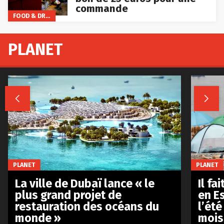
commande
FOOD & DRINKS
PLANET


PLANET
PLANET
La ville de Dubaï lance « le
Il fa
plus grand projet de
en E
restauration des océans du
l’été
monde »
mois