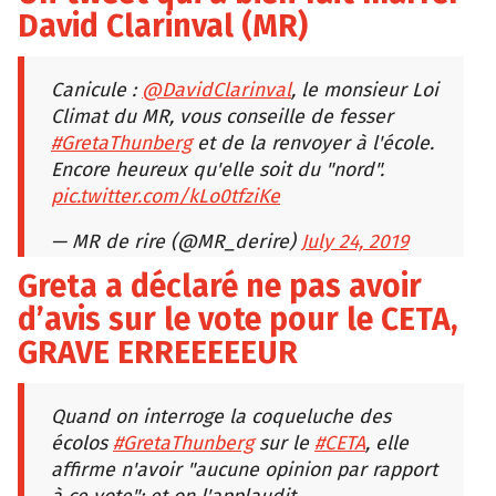
David Clarinval (MR)
Canicule :
@DavidClarinval
, le monsieur Loi
Climat du MR, vous conseille de fesser
#GretaThunberg
et de la renvoyer à l'école.
Encore heureux qu'elle soit du "nord".
pic.twitter.com/kLo0tfziKe
— MR de rire (@MR_derire)
July 24, 2019
Greta a déclaré ne pas avoir
d’avis sur le vote pour le CETA,
GRAVE ERREEEEEUR
Quand on interroge la coqueluche des
écolos
#GretaThunberg
sur le
#CETA
, elle
affirme n'avoir "aucune opinion par rapport