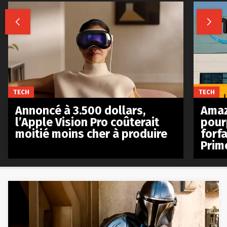


TECH
TECH
Annoncé à 3.500 dollars,
Amaz
l’Apple Vision Pro coûterait
pour
moitié moins cher à produire
forfa
Prim