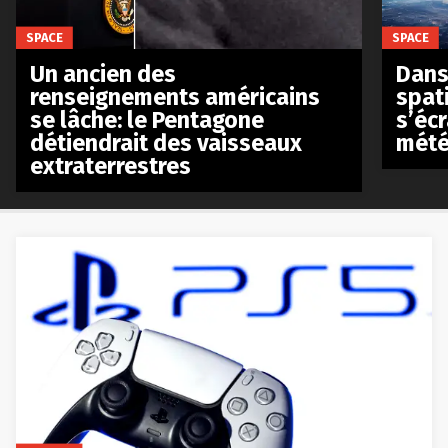
SPACE
SPACE
Un ancien des
Dans 
renseignements américains
spat
se lâche: le Pentagone
s’écr
détiendrait des vaisseaux
mété
extraterrestres