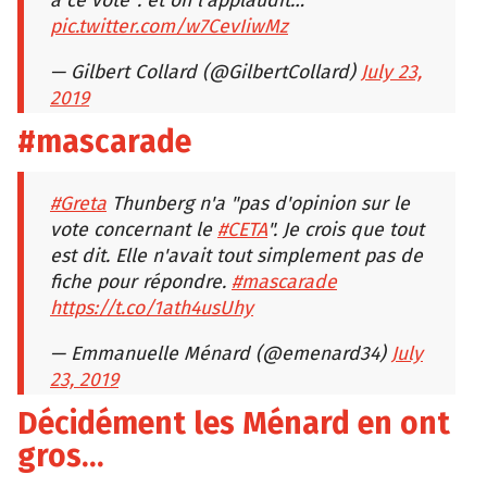
à ce vote": et on l'applaudit…
pic.twitter.com/w7CevIiwMz
— Gilbert Collard (@GilbertCollard)
July 23,
2019
#mascarade
#Greta
Thunberg n'a "pas d'opinion sur le
vote concernant le
#CETA
". Je crois que tout
est dit. Elle n'avait tout simplement pas de
fiche pour répondre.
#mascarade
https://t.co/1ath4usUhy
— Emmanuelle Ménard (@emenard34)
July
23, 2019
Décidément les Ménard en ont
gros…