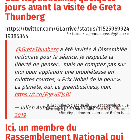
jours avant la visite de Greta
Thunberg
https://twitter.com/GLarrive/status/11525969924
Le fameux « gourou apocalyptique »
19385344
.
@GretaThunberg
a été invitée à l’Assemblée
nationale pour la séance. Je respecte la
liberté de penser… mais ne comptez pas sur
moi pour applaudir une prophétesse en
culottes courtes, « Prix Nobel de la peur ».
La planète, oui. Le greenbusiness, non.
https://t.co/Fgey6TJ4Bi
Julien Aubert, c’est un élu qui est convaincu que
— Julien Aubert (@JulienAubert84)
July 21,
la science parviendra à ralentir le réchauffement
climatique donc en attendant il s’en fout.
2019
Ici, un membre du
Rassemblement National qui