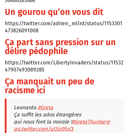
56486385666
Un gourou qu’on vous dit
https://twitter.com/adrien_mllrd/status/1153301
473826091008
Ça part sans pression sur un
délire pédophile
https://twitter.com/LibertyInvaders/status/11532
47907493089285
Ça manquait un peu de
racisme ici
Leonarda
#Greta
Ça suffit les ados étrangères
qui nous font la morale !
#GretaThunberg
pic.twitter.com/uI3jz0fuCt