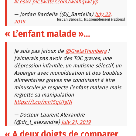
#Les4V
pic.twitter.com/wl4hqIwLyp
— Jordan Bardella (@J_Bardella)
July 23,
Jordan Bardella, Rassemblement National
2019
« L’enfant malade »…
Je suis pas jaloux de
@GretaThunberg
!
J’aimerais pas avoir des TOC graves, une
dépression infantile, un mutisme sélectif, un
Asperger avec monoideation et des troubles
alimentaires graves me conduisant à être
minuscule! Je respecte l’enfant malade mais
regrette sa manipulation
https://t.co/mn15qUfgNi
— Docteur Laurent Alexandre
(@dr_l_alexandre)
July 21, 2019
« A deux doigts de comparer