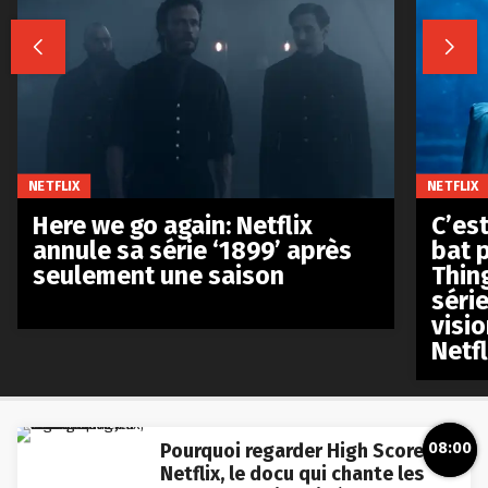


NETFLIX
NETFLIX
Here we go again: Netflix
C’est
annule sa série ‘1899’ après
bat p
seulement une saison
Thin
séri
visio
Netfl
08:00
Pourquoi regarder High Score sur
Netflix, le docu qui chante les