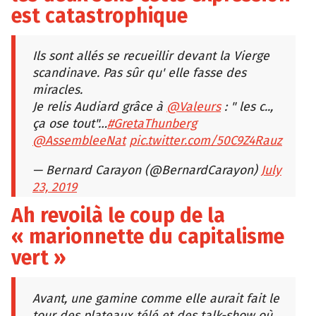
est catastrophique
Ils sont allés se recueillir devant la Vierge
scandinave. Pas sûr qu' elle fasse des
miracles.
Je relis Audiard grâce à
@Valeurs
: " les c..,
ça ose tout"…
#GretaThunberg
@AssembleeNat
pic.twitter.com/50C9Z4Rauz
— Bernard Carayon (@BernardCarayon)
July
23, 2019
Ah revoilà le coup de la
« marionnette du capitalisme
vert »
Avant, une gamine comme elle aurait fait le
tour des plateaux télé et des talk-show où