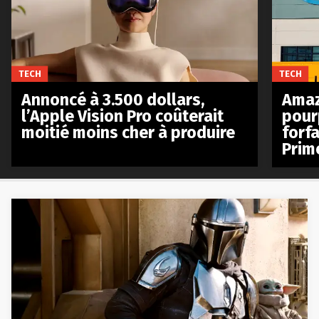
TECH
TECH
Annoncé à 3.500 dollars,
Amaz
l’Apple Vision Pro coûterait
pour
moitié moins cher à produire
forfa
Prim