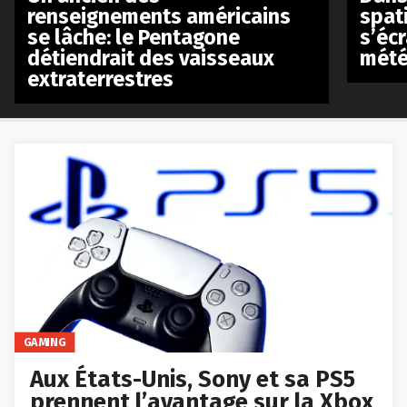
renseignements américains
spat
se lâche: le Pentagone
s’écr
détiendrait des vaisseaux
mété
extraterrestres
GAMING
Aux États-Unis, Sony et sa PS5
prennent l’avantage sur la Xbox