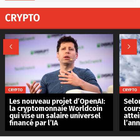
CRYPTO


CRYPTO
CRYPTO
Les nouveau projet d’OpenAI:
Selo
la cryptomonnaie Worldcoin
cours
qui vise un salaire universel
atte
financé par l’IA
l’an