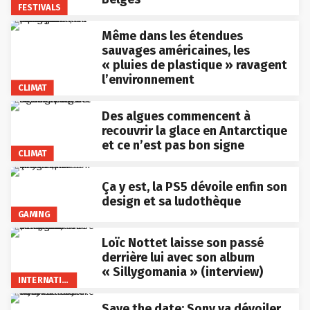
FESTIVALS
Même dans les étendues
sauvages américaines, les
« pluies de plastique » ravagent
l’environnement
CLIMAT
Des algues commencent à
recouvrir la glace en Antarctique
et ce n’est pas bon signe
CLIMAT
Ça y est, la PS5 dévoile enfin son
design et sa ludothèque
GAMING
Loïc Nottet laisse son passé
derrière lui avec son album
« Sillygomania » (interview)
INTERNATIONAL
Save the date: Sony va dévoiler