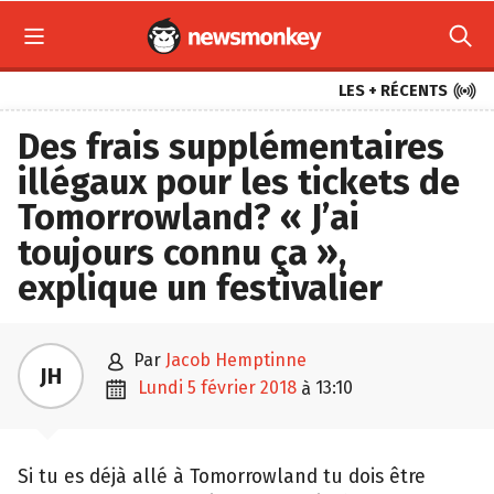



LES + RÉCENTS
Des frais supplémentaires
illégaux pour les tickets de
Tomorrowland? « J’ai
toujours connu ça »,
explique un festivalier

par
Jacob Hemptinne
JH

lundi 5 février 2018
13:10
à
Si tu es déjà allé à Tomorrowland tu dois être