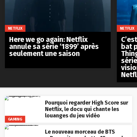
NETFLIX
NETFLIX
Here we go again: Netflix
C’est
annule sa série ‘1899’ après
bat p
seulement une saison
Thin
séri
visio
Netfl
Pourquoi regarder High Score sur
Netflix, le docu qui chante les
louanges du jeu vidéo
GAMING
Le nouveau morceau de BTS