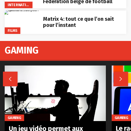
Fédération belge de football
INTERNATIONAL
Matrix 4: tout ce que l’on sait
pour l’instant
FILMS
GAMING


GAMING
GAMING
Le r
Un jeu vidéo permet aux