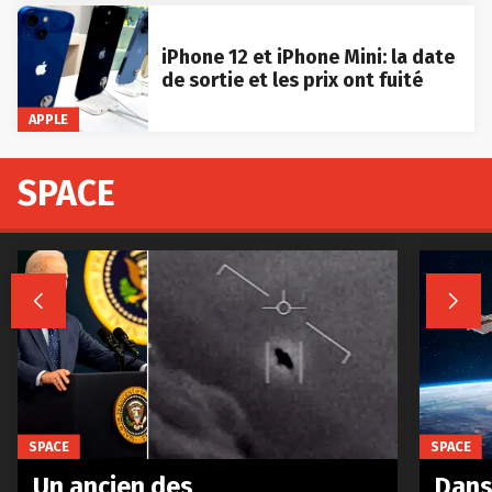
iPhone 12 et iPhone Mini: la date
de sortie et les prix ont fuité
APPLE
SPACE


SPACE
SPACE
Un ancien des
Dans 