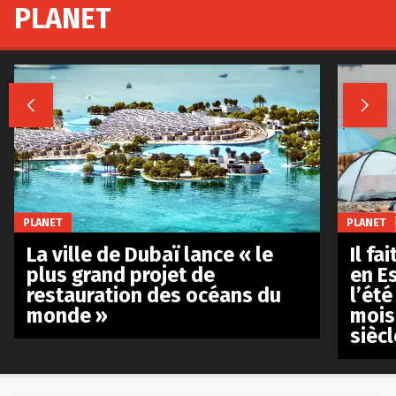
PLANET


PLANET
PLANET
La ville de Dubaï lance « le
Il fa
plus grand projet de
en E
restauration des océans du
l’été
monde »
mois
siècl