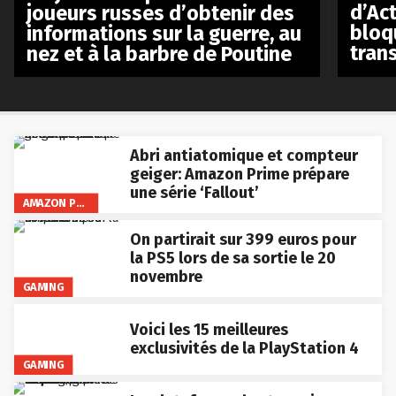
d’Act
joueurs russes d’obtenir des
bloq
informations sur la guerre, au
tran
nez et à la barbre de Poutine
Abri antiatomique et compteur
geiger: Amazon Prime prépare
une série ‘Fallout’
AMAZON PRIME VIDEO
On partirait sur 399 euros pour
la PS5 lors de sa sortie le 20
novembre
GAMING
Voici les 15 meilleures
exclusivités de la PlayStation 4
GAMING