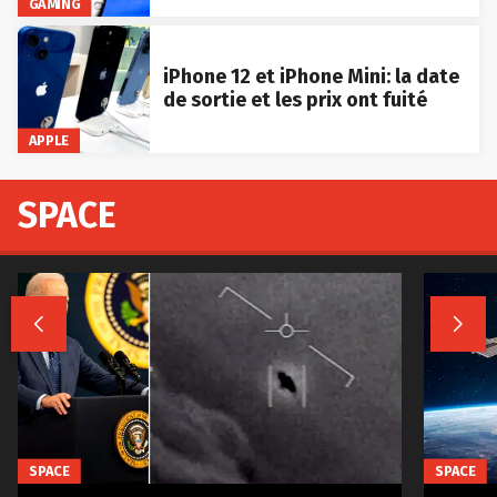
GAMING
iPhone 12 et iPhone Mini: la date
de sortie et les prix ont fuité
APPLE
SPACE


SPACE
SPACE