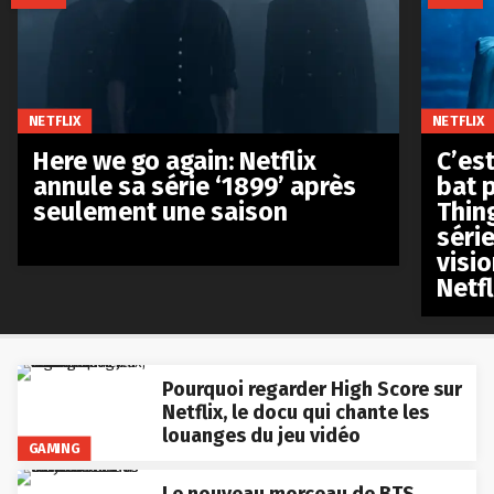
NETFLIX
NETFLIX
Here we go again: Netflix
C’est
annule sa série ‘1899’ après
bat p
seulement une saison
Thin
séri
visio
Netfl
Pourquoi regarder High Score sur
Netflix, le docu qui chante les
louanges du jeu vidéo
GAMING