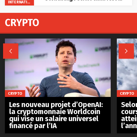
INTERNATIONAL
CRYPTO


CRYPTO
CRYPTO
Les nouveau projet d’OpenAI:
Selo
la cryptomonnaie Worldcoin
cours
qui vise un salaire universel
atte
financé par l’IA
l’an