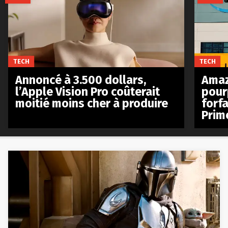
TECH
TECH
Annoncé à 3.500 dollars,
Amaz
l’Apple Vision Pro coûterait
pour
moitié moins cher à produire
forfa
Prim