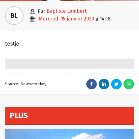

par
Baptiste Lambert
BL

mercredi 15 janvier 2020
14:18
à
testje
Source: Newsmonkey
PLUS