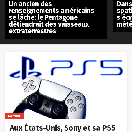
Un ancien des
Dans 
renseignements américains
spat
se lâche: le Pentagone
s’écr
détiendrait des vaisseaux
mété
extraterrestres
GAMING
Aux États-Unis, Sony et sa PS5