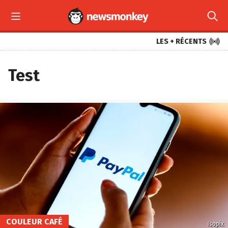



LES + RÉCENTS
Test
COULEUR CAFÉ
Isopix