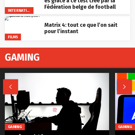
es grâce à ce test créé par la
Fédération belge de football
INTERNATIONAL
Matrix 4: tout ce que l’on sait
pour l’instant
FILMS
GAMING


GAMING
GAMING