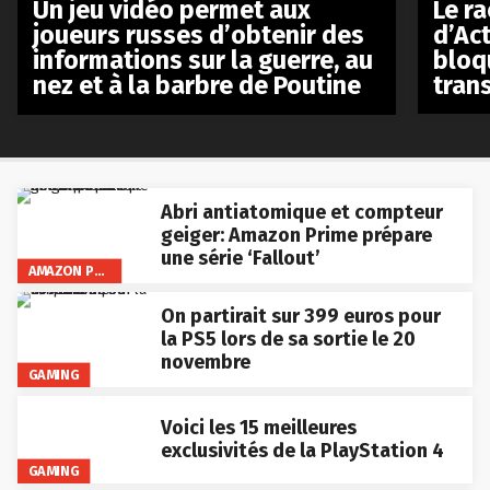
Le r
Un jeu vidéo permet aux
d’Act
joueurs russes d’obtenir des
bloq
informations sur la guerre, au
tran
nez et à la barbre de Poutine
Abri antiatomique et compteur
geiger: Amazon Prime prépare
une série ‘Fallout’
AMAZON PRIME VIDEO
On partirait sur 399 euros pour
la PS5 lors de sa sortie le 20
novembre
GAMING
Voici les 15 meilleures
exclusivités de la PlayStation 4
GAMING