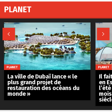
PLANET


PLANET
PLANET
La ville de Dubaï lance « le
Il fa
plus grand projet de
en E
restauration des océans du
l’été
monde »
mois
siècl