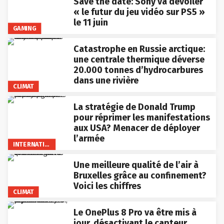
Save the date: Sony va dévoiler
« le futur du jeu vidéo sur PS5 »
le 11 juin
GAMING
Catastrophe en Russie arctique:
une centrale thermique déverse
20.000 tonnes d’hydrocarbures
dans une rivière
CLIMAT
La stratégie de Donald Trump
pour réprimer les manifestations
aux USA? Menacer de déployer
l’armée
INTERNATIONAL
Une meilleure qualité de l’air à
Bruxelles grâce au confinement?
Voici les chiffres
CLIMAT
Le OnePlus 8 Pro va être mis à
jour, désactivant le capteur