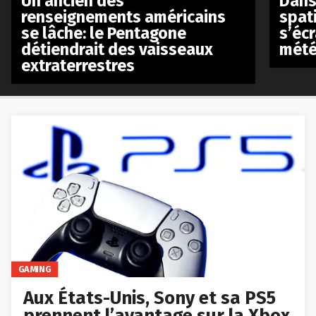
Un ancien des
Dans 
renseignements américains
spat
se lâche: le Pentagone
s’écr
détiendrait des vaisseaux
mété
extraterrestres
GAMING
Aux États-Unis, Sony et sa PS5
prennent l’avantage sur la Xbox