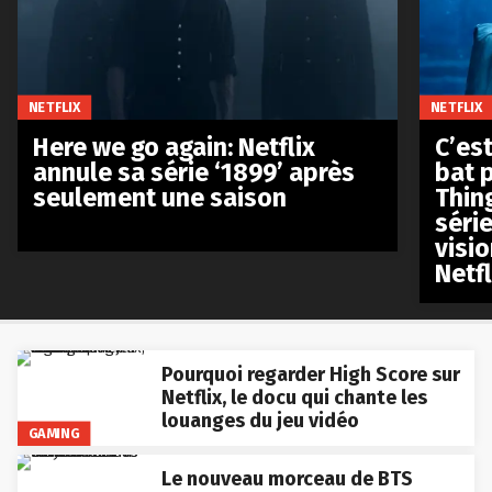
NETFLIX
NETFLIX
Here we go again: Netflix
C’est
annule sa série ‘1899’ après
bat p
seulement une saison
Thin
séri
visio
Netfl
Pourquoi regarder High Score sur
Netflix, le docu qui chante les
louanges du jeu vidéo
GAMING
Le nouveau morceau de BTS