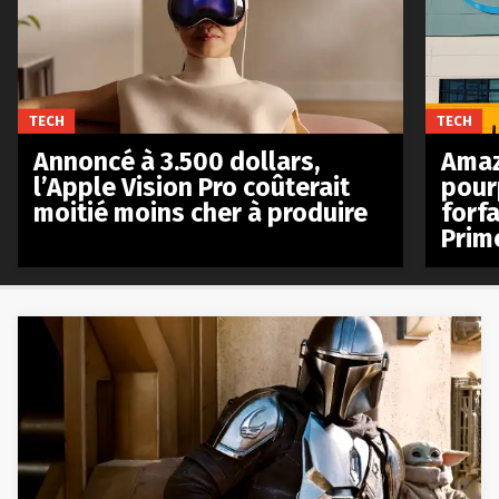
TECH
TECH
Annoncé à 3.500 dollars,
Amaz
l’Apple Vision Pro coûterait
pour
moitié moins cher à produire
forfa
Prim