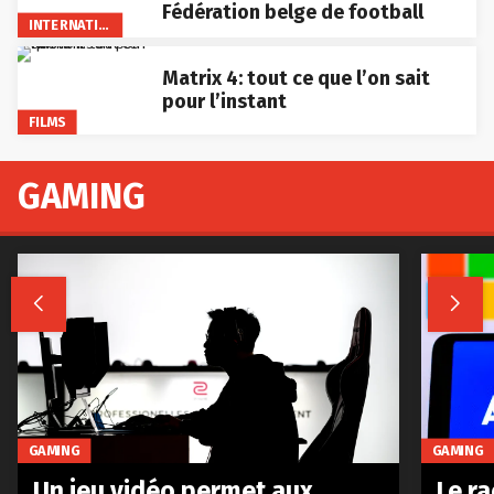
Fédération belge de football
INTERNATIONAL
Matrix 4: tout ce que l’on sait
pour l’instant
FILMS
GAMING


GAMING
GAMING
Le r
Un jeu vidéo permet aux