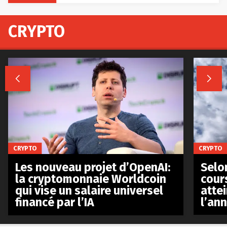
CRYPTO


CRYPTO
CRYPTO
Les nouveau projet d’OpenAI:
Selo
la cryptomonnaie Worldcoin
cours
qui vise un salaire universel
atte
financé par l’IA
l’an