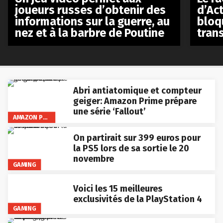
d’Act
joueurs russes d’obtenir des
bloq
informations sur la guerre, au
tran
nez et à la barbre de Poutine
Abri antiatomique et compteur
geiger: Amazon Prime prépare
une série ‘Fallout’
AMAZON PRIME VIDEO
On partirait sur 399 euros pour
la PS5 lors de sa sortie le 20
novembre
GAMING
Voici les 15 meilleures
exclusivités de la PlayStation 4
GAMING