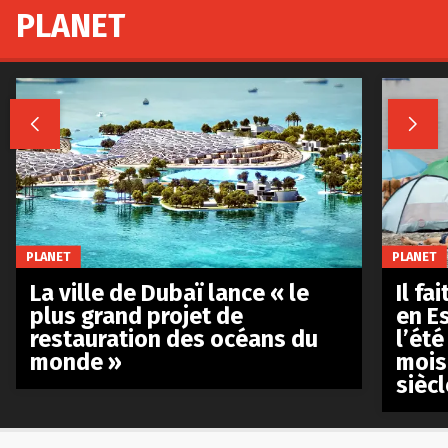
PLANET


PLANET
PLANET
La ville de Dubaï lance « le
Il fa
plus grand projet de
en E
restauration des océans du
l’été
monde »
mois
siècl