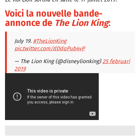
Voici la nouvelle bande-
annonce de
The Lion King
:
July 19.
#TheLionKing
pic.twitter.com/dDdqPub4vP
— The Lion King (@disneylionking)
25 februari
2019