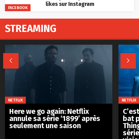
likes sur Instagram
FACEBOOK
STREAMING


NETFLIX
NETFLIX
Here we go again: Netflix
C’est
annule sa série ‘1899’ après
bat p
seulement une saison
Thin
séri