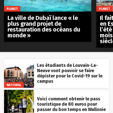
PLANET
PLANET
La ville de Dubaï lance « le
Il fa
plus grand projet de
en E
restauration des océans du
l’été
monde »
mois
siècl
Les étudiants de Louvain-La-
Neuve vont pouvoir se faire
dépister pour le Covid-19 sur le
campus
NATIONAL
Voici comment obtenir le pass
touristique de 80 euros pour
passer du bon temps en Wallonie