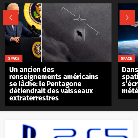


SPACE
SPACE
Un ancien des
Dans 
renseignements américains
spat
se lâche: le Pentagone
s’écr
détiendrait des vaisseaux
mété
extraterrestres