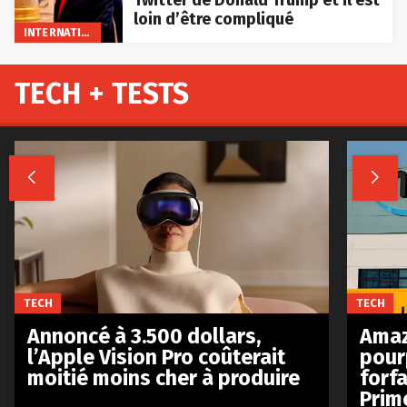
loin d’être compliqué
INTERNATIONAL
TECH + TESTS


TECH
TECH
Annoncé à 3.500 dollars,
Amaz
l’Apple Vision Pro coûterait
pour
moitié moins cher à produire
forfa
Prim