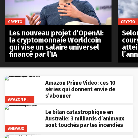
CRYPTO
CRYPTO
Les nouveau projet d’OpenAI:
Selo
la cryptomonnaie Worldcoin
cours
qui vise un salaire universel
atte
financé par l’IA
l’an
Amazon Prime Video: ces 10
séries qui donnent envie de
s’abonner
AMAZON PRIME VIDEO
Le bilan catastrophique en
Australie: 3 milliards d’animaux
sont touchés par les incendies
ANIMAUX