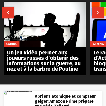


GAMING
GAMING
Le r
Un jeu vidéo permet aux
d’Act
joueurs russes d’obtenir des
bloq
informations sur la guerre, au
tran
nez et à la barbre de Poutine
Abri antiatomique et compteur
geiger: Amazon Prime prépare