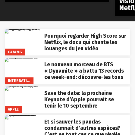
visio
Netfl
Pourquoi regarder High Score sur
Netflix, le docu qui chante les
louanges du jeu vidéo
GAMING
Le nouveau morceau de BTS
« Dynamite » a battu 13 records
ce week-end: découvre-les tous
INTERNATIONAL
Save the date: la prochaine
Keynote d’Apple pourrait se
tenir le 10 septembre
APPLE
Et si sauver les pandas
condamnait d’autres espèces?
C’est en tout cas ce que révèle