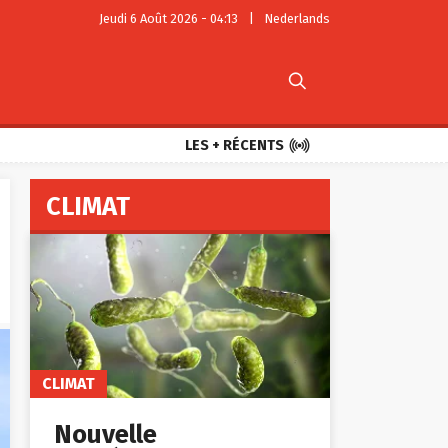
Jeudi 6 Août 2026 - 04:13
|
Nederlands


LES + RÉCENTS
CLIMAT
CLIMAT
Nouvelle