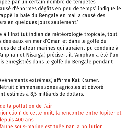
rappée par un certain nombre de tempêtes
 causé d’énormes dégâts en peu de temps’, indique le
frappé la baie du Bengale en mai, a causé des
lars en quelques jours seulement.’
à l’Institut indien de météorologie tropicale, tout
ds des eaux en mer d’Oman et dans le golfe du
vagues de chaleur marines qui auraient pu conduire à
 Amphan et Nisarga’, précise-t-il. ‘Amphan a été l’un
ais enregistrés dans le golfe du Bengale pendant
’évènements extrêmes’, affirme Kat Kramer.
détruit d’immenses zones agricoles et dévoré
 estimés à 8,5 milliards de dollars.’
e la pollution de l’air
jonction’ de cette nuit, la rencontre entre Jupiter et
 depuis 400 ans
 faune sous-marine est tuée par la pollution