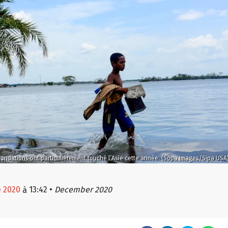
nondations ont particulièrement touché l’Asie cette année. (Sopa Images/Sipa USA
e 2020
13:42
•
December 2020
à