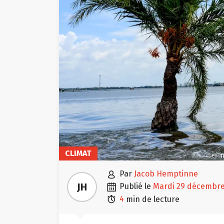
CLIMAT
Les i

par
Jacob Hemptinne

JH
publié le
mardi 29 décembr

4
min de lecture