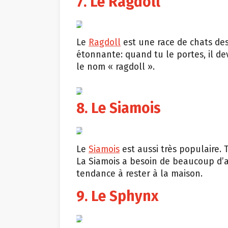
7. Le Ragdoll
Shutterstock
Le
Ragdoll
est une race de chats des
étonnante: quand tu le portes, il d
le nom « ragdoll ».
giphy.com
8. Le Siamois
Shutterstock
Le
Siamois
est aussi très populaire. 
La Siamois a besoin de beaucoup d’att
tendance à rester à la maison.
9. Le Sphynx
Shutterstock