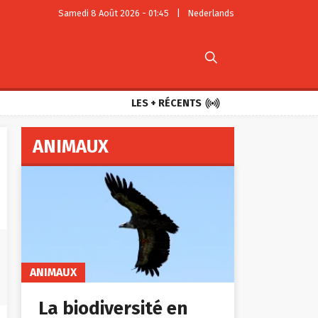
Samedi 8 Août 2026 - 01:45
|
Nederlands


LES + RÉCENTS
ANIMAUX
ANIMAUX
La biodiversité en