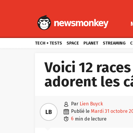
TECH + TESTS
SPACE
PLANET
STREAMING
C
Voici 12 races
adorent les c

par
Lien Buyck

LB
publié le
mardi 31 octobre 2

6
min de lecture