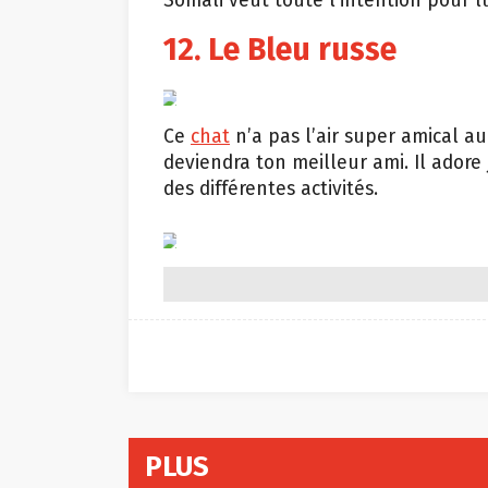
Somali veut toute l’intention pour l
12. Le Bleu russe
Shutterstock
Ce
chat
n’a pas l’air super amical au
deviendra ton meilleur ami. Il adore
des différentes activités.
Tumblr/Alxbngala
PLUS