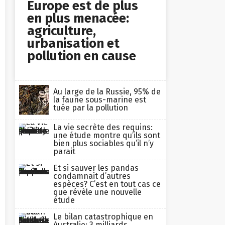
Europe est de plus
en plus menacée:
agriculture,
urbanisation et
pollution en cause
Au large de la Russie, 95% de
la faune sous-marine est
tuée par la pollution
La vie secrète des requins:
une étude montre qu’ils sont
bien plus sociables qu’il n’y
parait
Et si sauver les pandas
condamnait d’autres
espèces? C’est en tout cas ce
que révèle une nouvelle
étude
Le bilan catastrophique en
Australie: 3 milliards