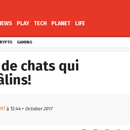
NEWS
PLAY
TECH
PLANET
LIFE
RYPTO
GAMING
 de chats qui
âlins!
017
12:44
•
October 2017
à