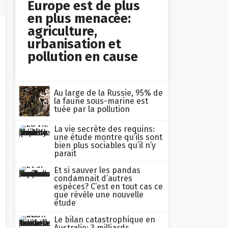
Europe est de plus
en plus menacée:
agriculture,
urbanisation et
pollution en cause
Au large de la Russie, 95% de
la faune sous-marine est
tuée par la pollution
La vie secrète des requins:
une étude montre qu’ils sont
bien plus sociables qu’il n’y
parait
Et si sauver les pandas
condamnait d’autres
espèces? C’est en tout cas ce
que révèle une nouvelle
étude
Le bilan catastrophique en
Australie: 3 milliards