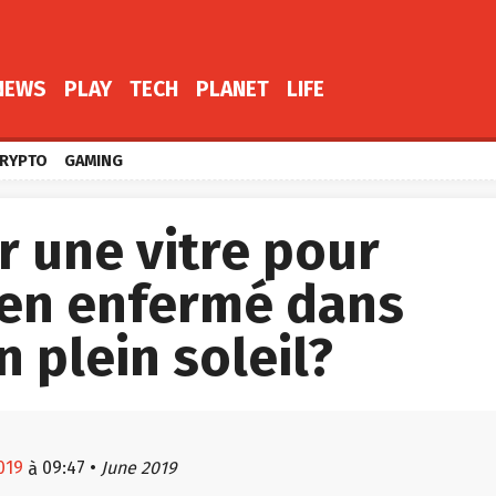
NEWS
PLAY
TECH
PLANET
LIFE
RYPTO
GAMING
r une vitre pour
ien enfermé dans
n plein soleil?
019
09:47
•
June 2019
à