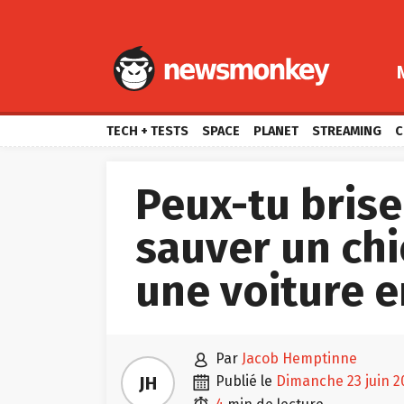
TECH + TESTS
SPACE
PLANET
STREAMING
C
Peux-tu brise
sauver un ch
une voiture e

par
Jacob Hemptinne

JH
publié le
dimanche 23 juin 2
4