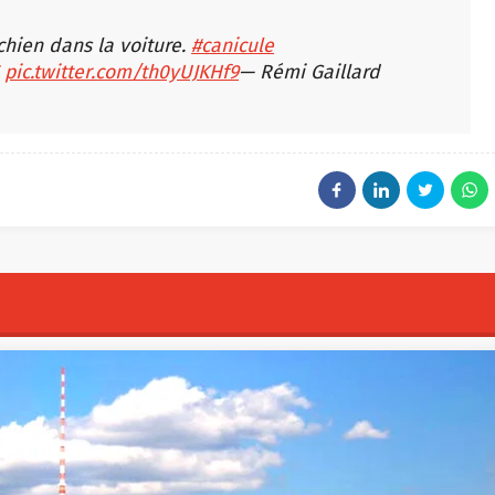
chien dans la voiture.
#canicule
pic.twitter.com/th0yUJKHf9
— Rémi Gaillard