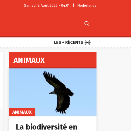
Samedi 8 Août 2026 - 04:01
|
Nederlands


LES + RÉCENTS
ANIMAUX
ANIMAUX
La biodiversité en