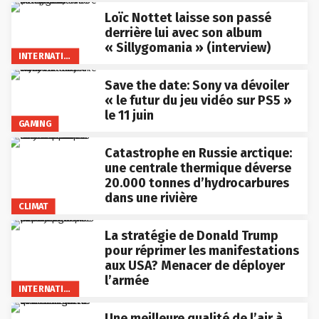
Loïc Nottet laisse son passé
derrière lui avec son album
« Sillygomania » (interview)
INTERNATIONAL
Save the date: Sony va dévoiler
« le futur du jeu vidéo sur PS5 »
le 11 juin
GAMING
Catastrophe en Russie arctique:
une centrale thermique déverse
20.000 tonnes d’hydrocarbures
dans une rivière
CLIMAT
La stratégie de Donald Trump
pour réprimer les manifestations
aux USA? Menacer de déployer
l’armée
INTERNATIONAL
Une meilleure qualité de l’air à