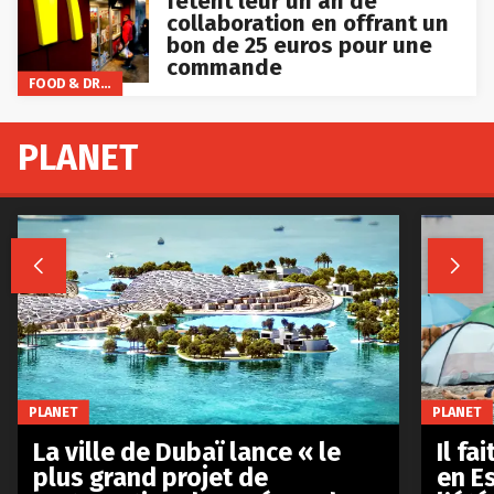
fêtent leur un an de
collaboration en offrant un
bon de 25 euros pour une
commande
FOOD & DRINKS
PLANET


PLANET
PLANET
La ville de Dubaï lance « le
Il fa
plus grand projet de
en E