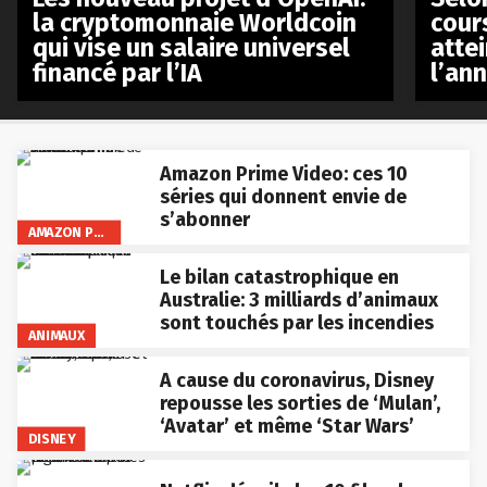
la cryptomonnaie Worldcoin
cours
qui vise un salaire universel
atte
financé par l’IA
l’an
Amazon Prime Video: ces 10
séries qui donnent envie de
s’abonner
AMAZON PRIME VIDEO
Le bilan catastrophique en
Australie: 3 milliards d’animaux
sont touchés par les incendies
ANIMAUX
A cause du coronavirus, Disney
repousse les sorties de ‘Mulan’,
‘Avatar’ et même ‘Star Wars’
DISNEY