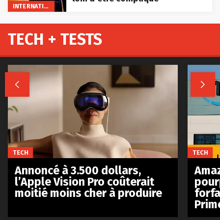
INTERNATIONAL
TECH + TESTS


TECH
TECH
Annoncé à 3.500 dollars,
Amaz
l’Apple Vision Pro coûterait
pour
moitié moins cher à produire
forfa
Prim