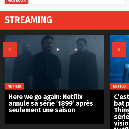
FACEBOOK
STREAMING


NETFLIX
NETFLIX
Here we go again: Netflix
C’est
annule sa série ‘1899’ après
bat p
seulement une saison
Thin
séri
visio