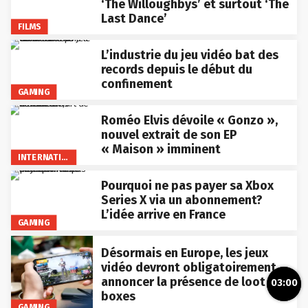
‘The Willoughbys’ et surtout ‘The
Last Dance’
FILMS
L’industrie du jeu vidéo bat des
records depuis le début du
confinement
GAMING
Roméo Elvis dévoile « Gonzo »,
nouvel extrait de son EP
« Maison » imminent
INTERNATIONAL
Pourquoi ne pas payer sa Xbox
Series X via un abonnement?
L’idée arrive en France
GAMING
Désormais en Europe, les jeux
vidéo devront obligatoirement
annoncer la présence de loot
03:00
boxes
GAMING