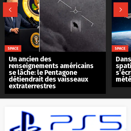


SPACE
SPACE
Un ancien des
Dans 
renseignements américains
spat
se lâche: le Pentagone
s’écr
détiendrait des vaisseaux
mété
extraterrestres