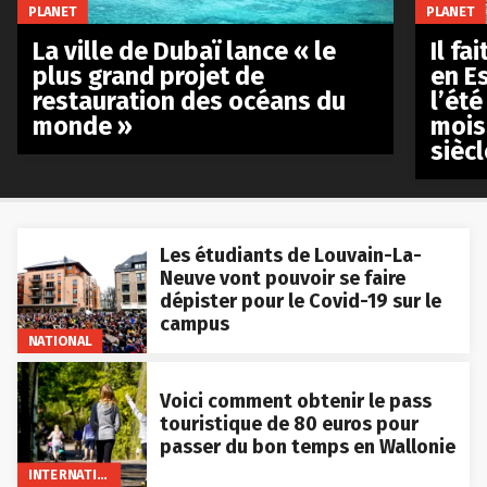
PLANET
PLANET
La ville de Dubaï lance « le
Il fa
plus grand projet de
en E
restauration des océans du
l’été
monde »
mois
siècl
Les étudiants de Louvain-La-
Neuve vont pouvoir se faire
dépister pour le Covid-19 sur le
campus
NATIONAL
Voici comment obtenir le pass
touristique de 80 euros pour
passer du bon temps en Wallonie
INTERNATIONAL