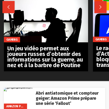


GAMING
GAMING
Le r
Un jeu vidéo permet aux
d’Act
joueurs russes d’obtenir des
bloq
informations sur la guerre, au
tran
nez et à la barbre de Poutine
Abri antiatomique et compteur
geiger: Amazon Prime prépare
une série ‘Fallout’
AMAZON PRIME VIDEO