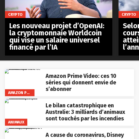
CRYPTO
CRYPTO
Les nouveau projet d’OpenAI:
Selo
la cryptomonnaie Worldcoin
cours
qui vise un salaire universel
atte
financé par l’IA
l’an
Amazon Prime Video: ces 10
séries qui donnent envie de
s’abonner
AMAZON PRIME VIDEO
Le bilan catastrophique en
Australie: 3 milliards d’animaux
sont touchés par les incendies
ANIMAUX
A cause du coronavirus, Disney