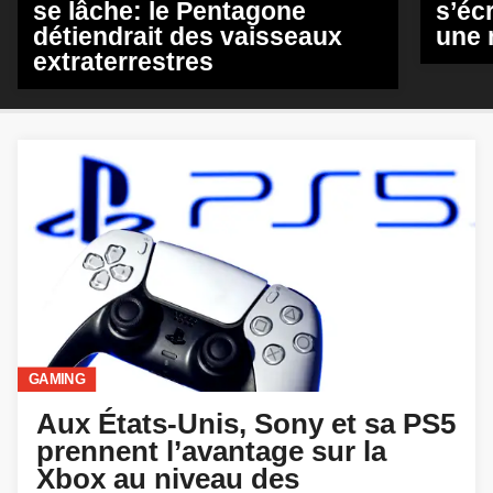
se lâche: le Pentagone
s’écr
détiendrait des vaisseaux
une 
extraterrestres
GAMING
Aux États-Unis, Sony et sa PS5
prennent l’avantage sur la
Xbox au niveau des