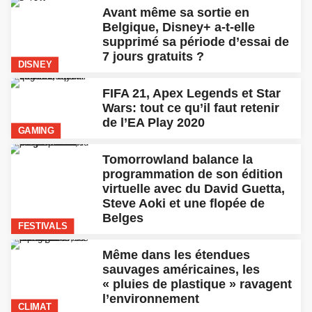
Belges
FESTIVALS
Même dans les étendues
sauvages américaines, les
« pluies de plastique » ravagent
l’environnement
CLIMAT
Des algues commencent à
recouvrir la glace en
Antarctique et ce n’est pas bon
signe
CLIMAT
Ça y est, la PS5 dévoile enfin
son design et sa ludothèque
GAMING
Loïc Nottet laisse son passé
derrière lui avec son album
« Sillygomania » (interview)
INTERNATIONAL