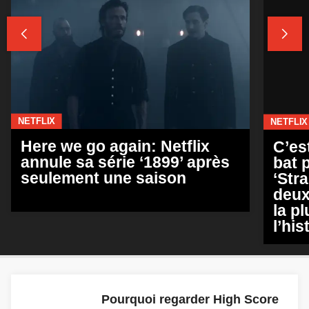
NETFLIX
NETFLIX
Here we go again: Netflix
C’est
annule sa série ‘1899’ après
bat 
seulement une saison
‘Stra
deux
la p
l’his
Pourquoi regarder High Score
sur Netflix, le docu qui chante
les louanges du jeu vidéo
GAMING