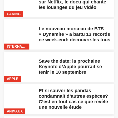
Le nouveau morceau de BTS
« Dynamite » a battu 13 records
ce week-end: découvre-les tous
INTERNATIONAL
Save the date: la prochaine
Keynote d’Apple pourrait se
tenir le 10 septembre
APPLE
Et si sauver les pandas
condamnait d’autres espèces?
C’est en tout cas ce que révèle
une nouvelle étude
ANIMAUX
Et si les USA bloquaient
TikTok? Les utilisateurs se
préparent au pire
INTERNATIONAL
Après des années de
recherches, un des mystères
des pierres de Stonehenge