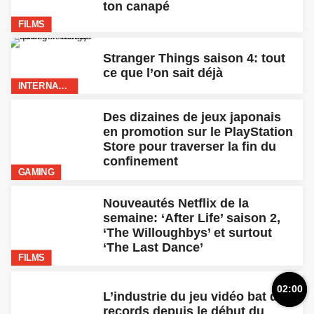
Roméo Elvis dévoile « Gonzo »,
nouvel extrait de son EP
« Maison » imminent
INTERNATIONAL
Pourquoi ne pas payer sa Xbox
Series X via un abonnement?
L’idée arrive en France
GAMING
Désormais en Europe, les jeux
vidéo devront obligatoirement
annoncer la présence de loot
boxes
GAMING
‘Animal Crossing : New
Horizons’ : 5 astuces pour
gagner un max de clochettes
GAMING
02:00
Où atterrir sur Warzone pour
maximiser tes chances de Top