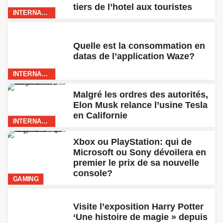
FILMS
Stranger Things saison 4: tout
ce que l’on sait déjà
INTERNATIONAL
Des dizaines de jeux japonais
en promotion sur le PlayStation
Store pour traverser la fin du
confinement
GAMING
Nouveautés Netflix de la
semaine: ‘After Life’ saison 2,
‘The Willoughbys’ et surtout
‘The Last Dance’
FILMS
L’industrie du jeu vidéo bat des
records depuis le début du
confinement
GAMING