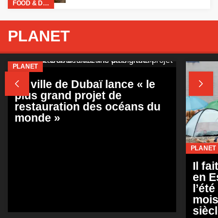
PLANET
PLANET


La ville de Dubaï lance « le
plus grand projet de
restauration des océans du
monde »
PLANET
Il fa
en E
l’ét
mois
sièc