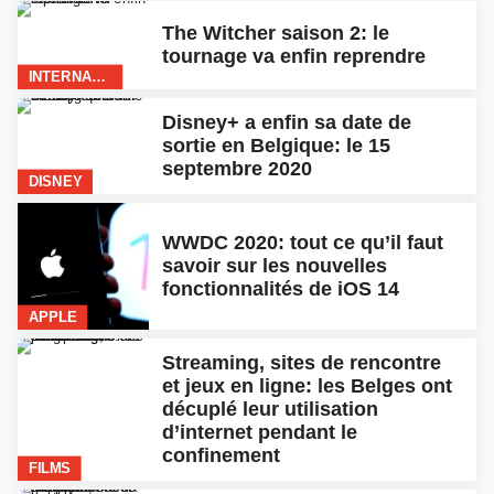
Streaming, sites de rencontre
et jeux en ligne: les Belges ont
décuplé leur utilisation
d’internet pendant le
confinement
FILMS
Avant même sa sortie en
Belgique, Disney+ a-t-elle
supprimé sa période d’essai de
7 jours gratuits ?
DISNEY
FIFA 21, Apex Legends et Star
Wars: tout ce qu’il faut retenir
de l’EA Play 2020
GAMING
Tomorrowland balance la
programmation de son édition
virtuelle avec du David Guetta,
Steve Aoki et une flopée de