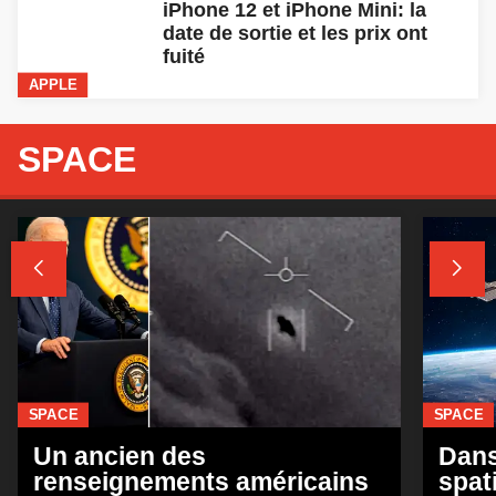
iPhone 12 et iPhone Mini: la
date de sortie et les prix ont
fuité
APPLE
SPACE


SPACE
SPACE
Un ancien des
Dans
renseignements américains
spat