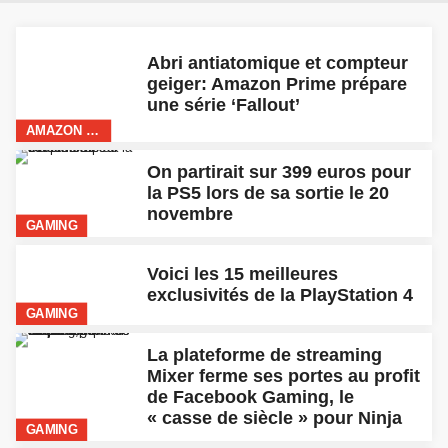
GAMING
La plateforme de streaming
Mixer ferme ses portes au profit
de Facebook Gaming, le
« casse de siècle » pour Ninja
GAMING
The Witcher saison 2: le
tournage va enfin reprendre
INTERNATIONAL
Disney+ a enfin sa date de
sortie en Belgique: le 15
septembre 2020
DISNEY
WWDC 2020: tout ce qu’il faut
savoir sur les nouvelles
fonctionnalités de iOS 14
APPLE