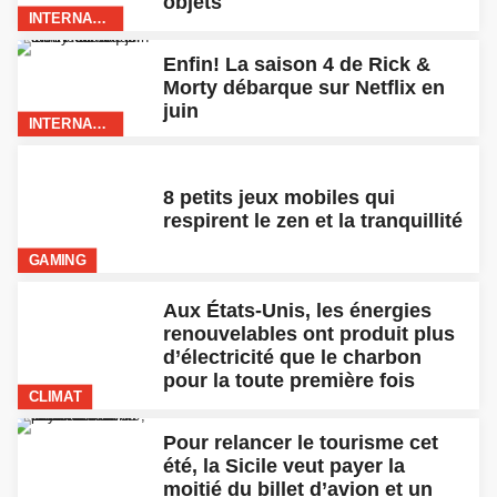
été, la Sicile veut payer la
moitié du billet d’avion et un
tiers de l’hotel aux touristes
INTERNATIONAL
Quelle est la consommation en
datas de l’application Waze?
INTERNATIONAL
Malgré les ordres des autorités,
Elon Musk relance l’usine Tesla
en Californie
INTERNATIONAL
Xbox ou PlayStation: qui de
Microsoft ou Sony dévoilera en
premier le prix de sa nouvelle
console?
GAMING
Visite l’exposition Harry Potter
‘Une histoire de magie » depuis
ton canapé