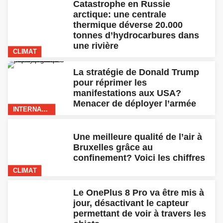
Le OnePlus 8 Pro va être mis à
jour, désactivant le capteur
permettant de voir à travers les
objets
INTERNATIONAL
Enfin! La saison 4 de Rick &
Morty débarque sur Netflix en
juin
INTERNATIONAL
8 petits jeux mobiles qui
respirent le zen et la tranquillité
GAMING
Aux États-Unis, les énergies
renouvelables ont produit plus
d’électricité que le charbon
pour la toute première fois
CLIMAT
Pour relancer le tourisme cet