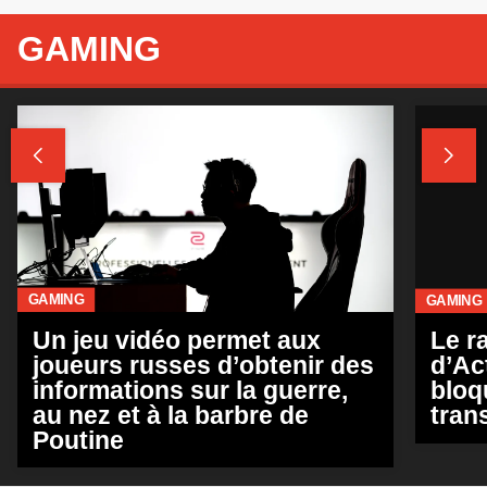
Le r
Un jeu vidéo permet aux
d’Ac
joueurs russes d’obtenir des
bloq
informations sur la guerre,
tran
au nez et à la barbre de
Poutine
Abri antiatomique et compteur
geiger: Amazon Prime prépare
une série ‘Fallout’
AMAZON PRIME VIDEO
On partirait sur 399 euros pour
la PS5 lors de sa sortie le 20
novembre
GAMING
Voici les 15 meilleures
exclusivités de la PlayStation 4