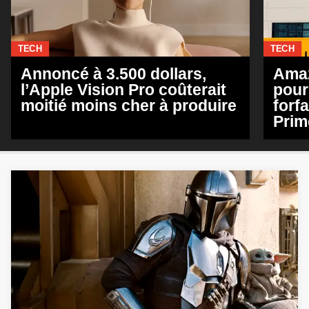
TECH
TECH
Annoncé à 3.500 dollars,
Amaz
l’Apple Vision Pro coûterait
pour
moitié moins cher à produire
forfa
Prim