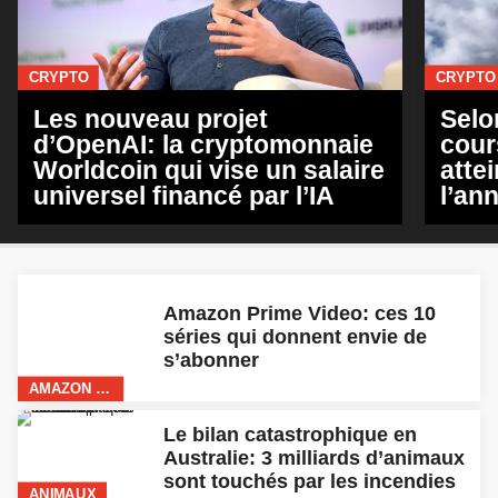
Amazon Prime Video: ces 10
séries qui donnent envie de
s’abonner
AMAZON PRIME VIDEO
Le bilan catastrophique en
Australie: 3 milliards d’animaux
sont touchés par les incendies
ANIMAUX
A cause du coronavirus, Disney
repousse les sorties de ‘Mulan’,
‘Avatar’ et même ‘Star Wars’
DISNEY
Netflix dévoile les 10 films les
plus regardés sur la plateforme
FILMS