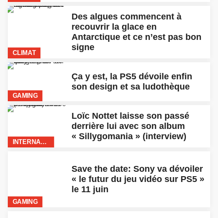
Save the date: Sony va dévoiler
« le futur du jeu vidéo sur PS5 »
le 11 juin
GAMING
Catastrophe en Russie
arctique: une centrale
thermique déverse 20.000
tonnes d’hydrocarbures dans
une rivière
CLIMAT
La stratégie de Donald Trump
pour réprimer les
manifestations aux USA?
Menacer de déployer l’armée
INTERNATIONAL
Une meilleure qualité de l’air à
Bruxelles grâce au
confinement? Voici les chiffres
CLIMAT