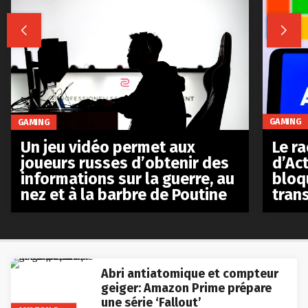


GAMING
GAMING
Le r
Un jeu vidéo permet aux
d’Act
joueurs russes d’obtenir des
bloq
informations sur la guerre, au
tran
nez et à la barbre de Poutine
Abri antiatomique et compteur
geiger: Amazon Prime prépare
une série ‘Fallout’