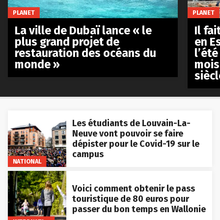
PLANET
PLANET
La ville de Dubaï lance « le
Il fa
plus grand projet de
en E
restauration des océans du
l’été
monde »
mois
siècl
Les étudiants de Louvain-La-
Neuve vont pouvoir se faire
dépister pour le Covid-19 sur le
campus
NATIONAL
Voici comment obtenir le pass
touristique de 80 euros pour
passer du bon temps en Wallonie