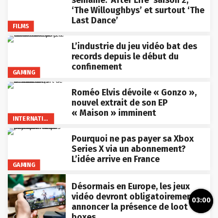
‘The Willoughbys’ et surtout ‘The
Last Dance’
FILMS
L’industrie du jeu vidéo bat des
records depuis le début du
confinement
GAMING
Roméo Elvis dévoile « Gonzo »,
nouvel extrait de son EP
« Maison » imminent
INTERNATIONAL
Pourquoi ne pas payer sa Xbox
Series X via un abonnement?
L’idée arrive en France
GAMING
Désormais en Europe, les jeux
vidéo devront obligatoirement
03:00
annoncer la présence de loot
boxes