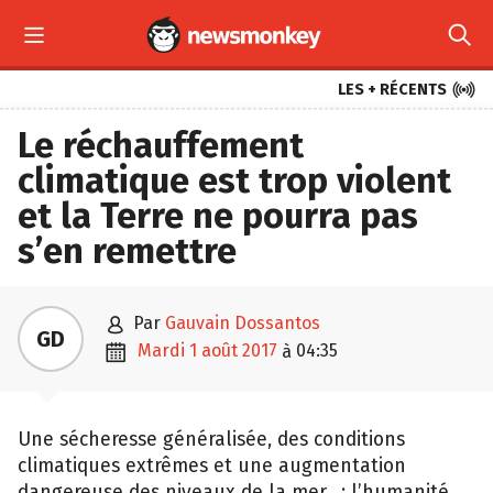



LES + RÉCENTS
Le réchauffement
climatique est trop violent
et la Terre ne pourra pas
s’en remettre

par
Gauvain Dossantos
GD

mardi 1 août 2017
04:35
à
Une sécheresse généralisée, des conditions
climatiques extrêmes et une augmentation
dangereuse des niveaux de la mer…: l’humanité