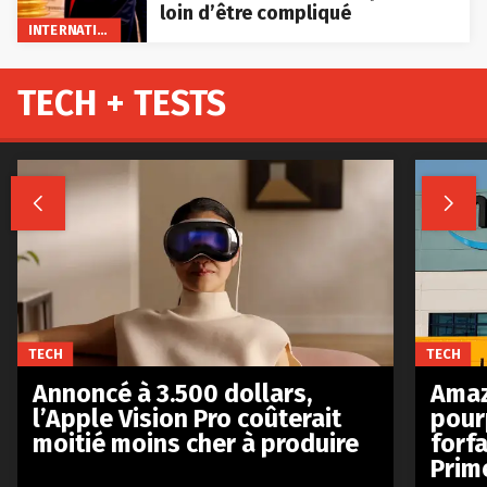
loin d’être compliqué
INTERNATIONAL
TECH + TESTS


TECH
TECH
Annoncé à 3.500 dollars,
Amaz
l’Apple Vision Pro coûterait
pour
moitié moins cher à produire
forfa
Prim