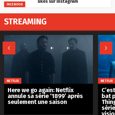
likes sur Instagram
FACEBOOK
STREAMING


NETFLIX
NETFLIX
Here we go again: Netflix
C’est
annule sa série ‘1899’ après
bat p
seulement une saison
Thin
séri
visio