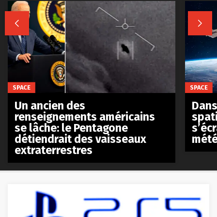


SPACE
SPACE
Un ancien des
Dans 
renseignements américains
spat
se lâche: le Pentagone
s’écr
détiendrait des vaisseaux
mété
extraterrestres