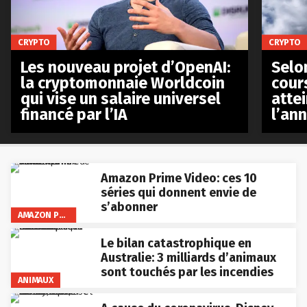
CRYPTO
CRYPTO
Les nouveau projet d’OpenAI:
Selo
la cryptomonnaie Worldcoin
cours
qui vise un salaire universel
atte
financé par l’IA
l’an
Amazon Prime Video: ces 10
séries qui donnent envie de
s’abonner
AMAZON PRIME VIDEO
Le bilan catastrophique en
Australie: 3 milliards d’animaux
sont touchés par les incendies
ANIMAUX