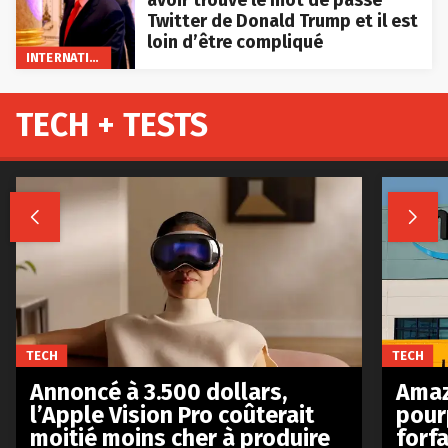
Twitter de Donald Trump et il est
loin d’être compliqué
INTERNATIONAL
TECH + TESTS


TECH
TECH
Annoncé à 3.500 dollars,
Amaz
l’Apple Vision Pro coûterait
pour
moitié moins cher à produire
forfa