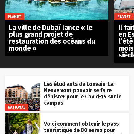
PLANET
PLANET
La ville de Dubaï lance « le
Il fa
plus grand projet de
en E
restauration des océans du
l’été
monde »
mois
siècl
Les étudiants de Louvain-La-
Neuve vont pouvoir se faire
dépister pour le Covid-19 sur le
campus
NATIONAL
Voici comment obtenir le pass
touristique de 80 euros pour