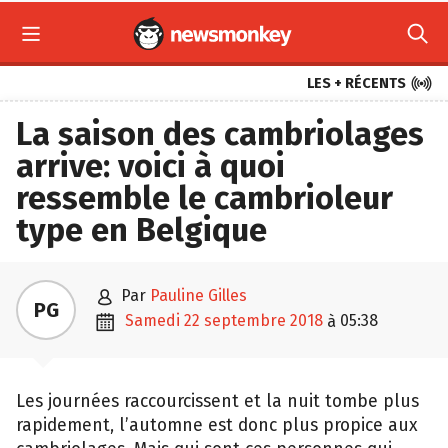



LES + RÉCENTS
La saison des cambriolages
arrive: voici à quoi
ressemble le cambrioleur
type en Belgique

par
Pauline Gilles
PG

samedi 22 septembre 2018
05:38
à
Les journées raccourcissent et la nuit tombe plus
rapidement, l’automne est donc plus propice aux
cambriolages. Mais qui sont ces personnes qui