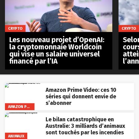
CRYPTO
CRYPTO
Les nouveau projet d’OpenAI:
Selo
la cryptomonnaie Worldcoin
cours
qui vise un salaire universel
atte
financé par l’IA
l’an
Amazon Prime Video: ces 10
séries qui donnent envie de
s’abonner
AMAZON PRIME VIDEO
Le bilan catastrophique en
Australie: 3 milliards d’animaux
sont touchés par les incendies
ANIMAUX