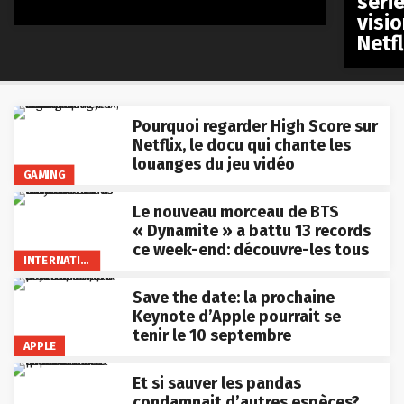
visio
Netfl
Pourquoi regarder High Score sur
Netflix, le docu qui chante les
louanges du jeu vidéo
GAMING
Le nouveau morceau de BTS
« Dynamite » a battu 13 records
ce week-end: découvre-les tous
INTERNATIONAL
Save the date: la prochaine
Keynote d’Apple pourrait se
tenir le 10 septembre
APPLE
Et si sauver les pandas
condamnait d’autres espèces?