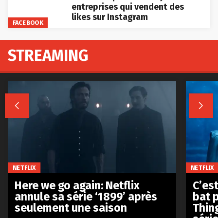
entreprises qui vendent des
likes sur Instagram
FACEBOOK
STREAMING


NETFLIX
NETFLIX
Here we go again: Netflix
C’est
annule sa série ‘1899’ après
bat p
seulement une saison
Thin
séri