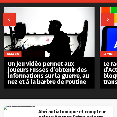


GAMING
GAMING
Le r
Un jeu vidéo permet aux
d’Act
joueurs russes d’obtenir des
bloq
informations sur la guerre, au
tran
nez et à la barbre de Poutine
Abri antiatomique et compteur
geiger: Amazon Prime prépare