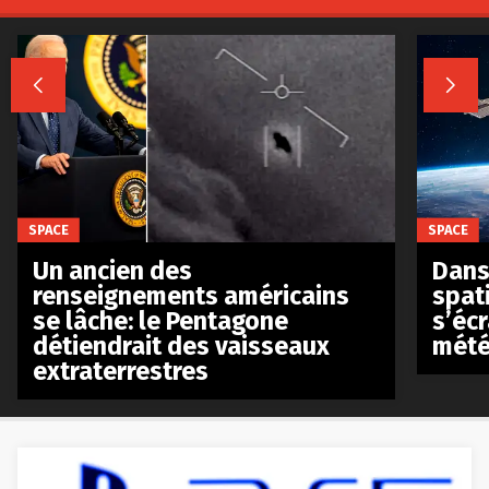


SPACE
SPACE
Un ancien des
Dans 
renseignements américains
spat
se lâche: le Pentagone
s’écr
détiendrait des vaisseaux
mété
extraterrestres