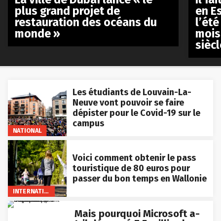
plus grand projet de
en E
restauration des océans du
l’été
monde »
mois
siècl
Les étudiants de Louvain-La-
Neuve vont pouvoir se faire
dépister pour le Covid-19 sur le
campus
NATIONAL
Voici comment obtenir le pass
touristique de 80 euros pour
passer du bon temps en Wallonie
INTERNATIONAL
Mais pourquoi Microsoft a-