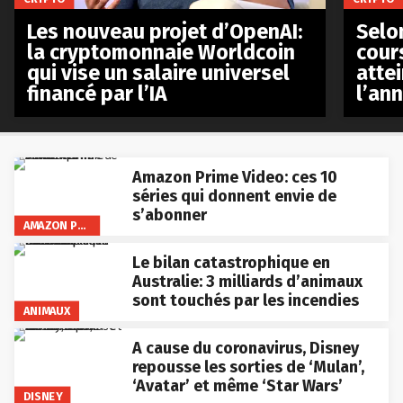
Les nouveau projet d’OpenAI:
Selo
la cryptomonnaie Worldcoin
cours
qui vise un salaire universel
atte
financé par l’IA
l’an
Amazon Prime Video: ces 10
séries qui donnent envie de
s’abonner
AMAZON PRIME VIDEO
Le bilan catastrophique en
Australie: 3 milliards d’animaux
sont touchés par les incendies
ANIMAUX
A cause du coronavirus, Disney
repousse les sorties de ‘Mulan’,
‘Avatar’ et même ‘Star Wars’
DISNEY