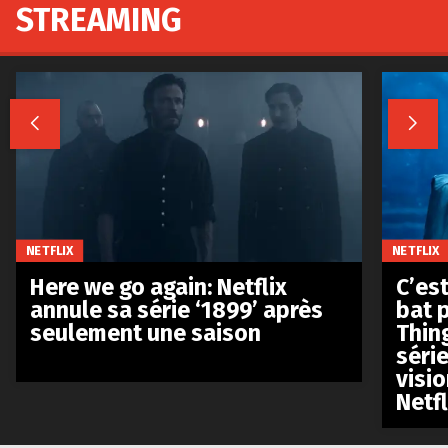
STREAMING


NETFLIX
NETFLIX
Here we go again: Netflix
C’est
annule sa série ‘1899’ après
bat p
seulement une saison
Thin
séri
visio
Netfl