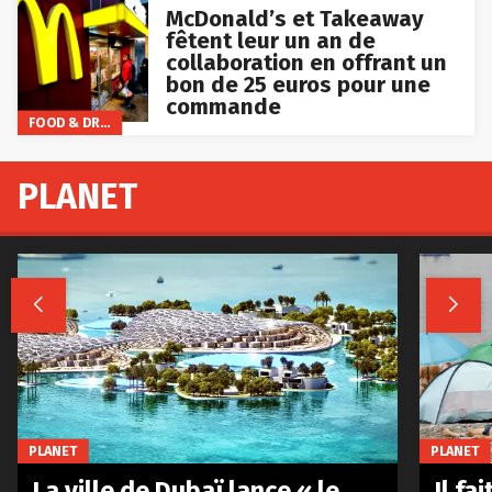
McDonald’s et Takeaway
fêtent leur un an de
collaboration en offrant un
bon de 25 euros pour une
commande
FOOD & DRINKS
PLANET


PLANET
PLANET
La ville de Dubaï lance « le
Il fa