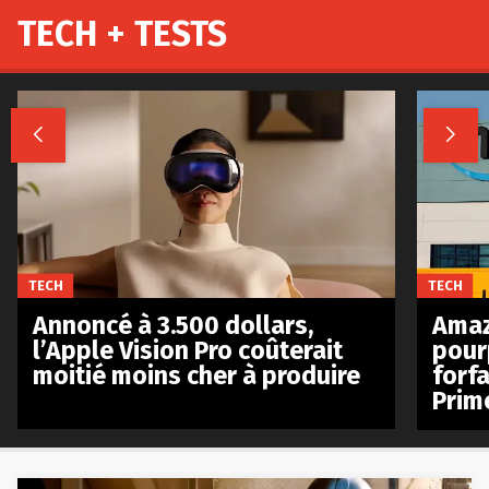
TECH + TESTS


TECH
TECH
Annoncé à 3.500 dollars,
Amaz
l’Apple Vision Pro coûterait
pour
moitié moins cher à produire
forfa
Prim