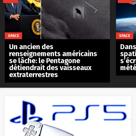
SPACE
SPACE
Un ancien des
Dans 
renseignements américains
spat
se lâche: le Pentagone
s’écr
détiendrait des vaisseaux
mété
extraterrestres