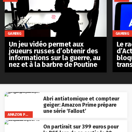
GAMING
GAMING
Le r
Un jeu vidéo permet aux
d’Act
joueurs russes d’obtenir des
bloq
informations sur la guerre, au
tran
nez et à la barbre de Poutine
Abri antiatomique et compteur
geiger: Amazon Prime prépare
une série ‘Fallout’
AMAZON PRIME VIDEO
On partirait sur 399 euros pour