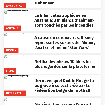
s’abonner
AMAZON PRIME VIDEO
Le bilan catastrophique en
Australie: 3 milliards d’animaux
sont touchés par les incendies
ANIMAUX
A cause du coronavirus, Disney
repousse les sorties de ‘Mulan’,
‘Avatar’ et même ‘Star Wars’
DISNEY
Netflix dévoile les 10 films les
plus regardés sur la plateforme
FILMS
Découvre quel Diable Rouge tu
es grâce à ce test créé par la
Fédération belge de football
INTERNATIONAL
Matrix 4: tout ce que l’on sait