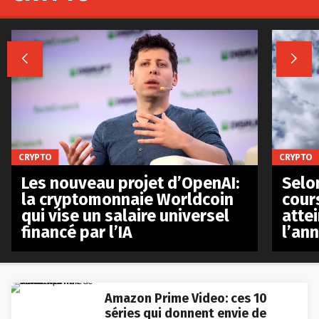


CRYPTO
CRYPTO
Les nouveau projet d’OpenAI:
Selo
la cryptomonnaie Worldcoin
cours
qui vise un salaire universel
atte
financé par l’IA
l’an
Amazon Prime Video: ces 10
séries qui donnent envie de