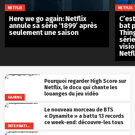
NETFLIX
NETFLIX
Here we go again: Netflix
C’est
annule sa série ‘1899’ après
bat p
seulement une saison
Thin
séri
visio
Netfl
Pourquoi regarder High Score sur
Netflix, le docu qui chante les
louanges du jeu vidéo
GAMING
Le nouveau morceau de BTS
« Dynamite » a battu 13 records
ce week-end: découvre-les tous
INTERNATIONAL