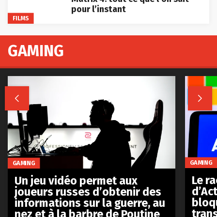
pour l’instant
FILMS
GAMING


GAMING
GAMING
Le r
Un jeu vidéo permet aux
d’Act
joueurs russes d’obtenir des
bloq
informations sur la guerre, au
tran
nez et à la barbre de Poutine