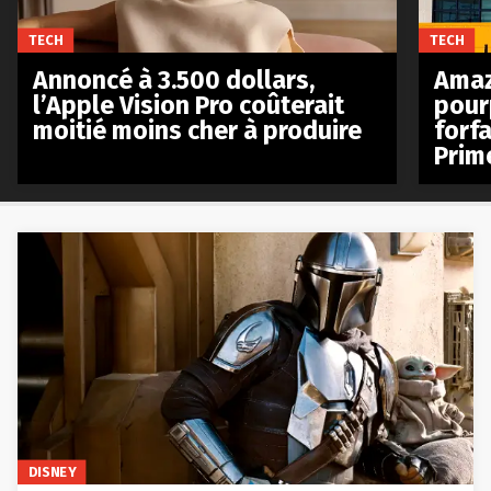
TECH
TECH
Annoncé à 3.500 dollars,
Amaz
l’Apple Vision Pro coûterait
pour
moitié moins cher à produire
forfa
Prim
DISNEY