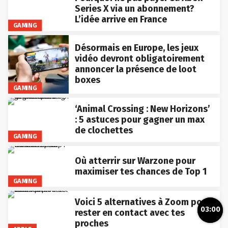
Series X via un abonnement?
L’idée arrive en France
GAMING
Désormais en Europe, les jeux
vidéo devront obligatoirement
annoncer la présence de loot
boxes
GAMING
‘Animal Crossing : New Horizons’
: 5 astuces pour gagner un max
de clochettes
GAMING
Où atterrir sur Warzone pour
maximiser tes chances de Top 1
GAMING
Voici 5 alternatives à Zoom pour
03:00
rester en contact avec tes
proches