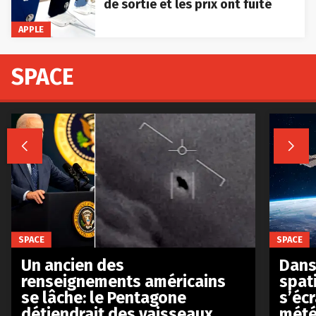
de sortie et les prix ont fuité
APPLE
SPACE


SPACE
SPACE
Un ancien des
Dans 
renseignements américains
spat
se lâche: le Pentagone
s’écr
détiendrait des vaisseaux
mété