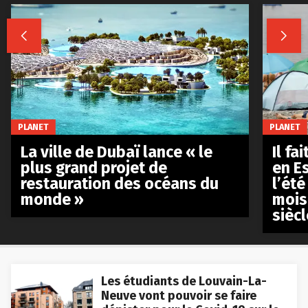


PLANET
PLANET
La ville de Dubaï lance « le
Il fa
plus grand projet de
en E
restauration des océans du
l’été
monde »
mois
siècl
Les étudiants de Louvain-La-
Neuve vont pouvoir se faire