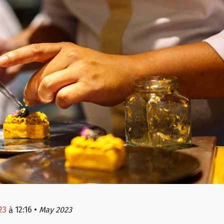
23
12:16
•
May 2023
à