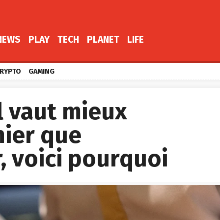
NEWS
PLAY
TECH
PLANET
LIFE
RYPTO
GAMING
il vaut mieux
nier que
 voici pourquoi