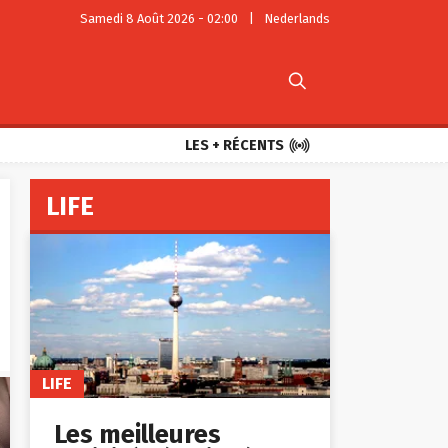
Samedi 8 Août 2026 - 02:00
|
Nederlands


LES + RÉCENTS
LIFE
LIFE
Les meilleures