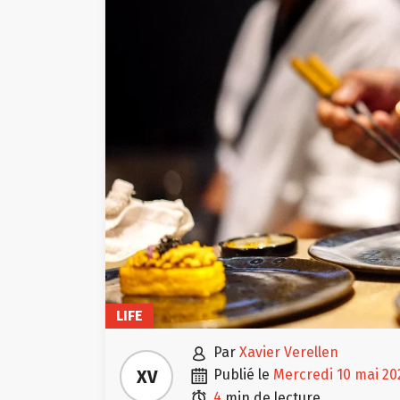
LIFE

par
Xavier Verellen

XV
publié le
mercredi 10 mai 20

4
min de lecture