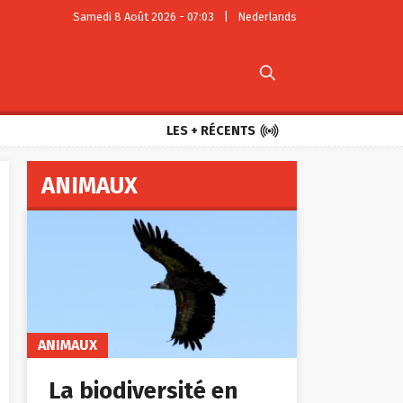
Samedi 8 Août 2026 - 07:03
|
Nederlands


LES + RÉCENTS
ANIMAUX
ANIMAUX
La biodiversité en