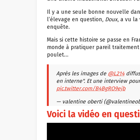
Il y a une seule bonne nouvelle dans 
l’élevage en question,
Doux
, a vu l
enquête.
Mais si cette histoire se passe en Fr
monde à pratiquer pareil traitement
poulet…
Après les images de
@L214
diffu
en interne". Et une interview pou
pic.twitter.com/B4BgRO9ejb
— valentine oberti (@valentineo
Voici la vidéo en quest