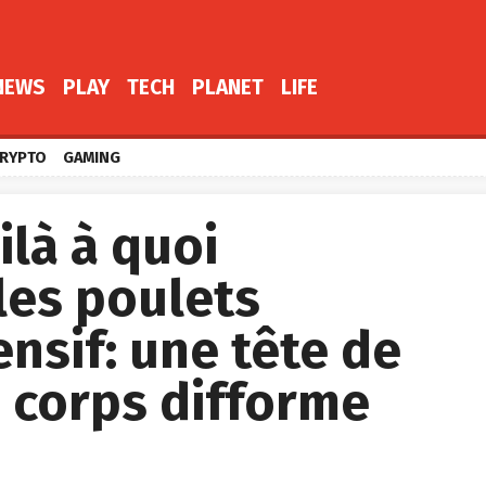
NEWS
PLAY
TECH
PLANET
LIFE
RYPTO
GAMING
ilà à quoi
les poulets
ensif: une tête de
 corps difforme