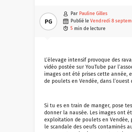

par
Pauline Gilles

PG
publié le
vendredi 8 septem

5
min de lecture
L’élevage intensif provoque des rav
vidéo postée sur YouTube par l’assoc
images ont été prises cette année, e
de poulets en Vendée, dans l’ouest d
Si tu es en train de manger, pose tes
donner la nausée. Les images ont été
exploitation de poulets en Vendée,
le scandale des oeufs contaminés au F