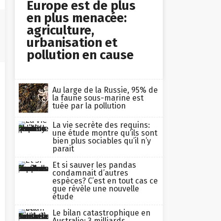
Europe est de plus
en plus menacée:
agriculture,
urbanisation et
pollution en cause
Au large de la Russie, 95% de
la faune sous-marine est
tuée par la pollution
La vie secrète des requins:
une étude montre qu’ils sont
bien plus sociables qu’il n’y
parait
Et si sauver les pandas
condamnait d’autres
espèces? C’est en tout cas ce
que révèle une nouvelle
étude
Le bilan catastrophique en
Australie: 3 milliards